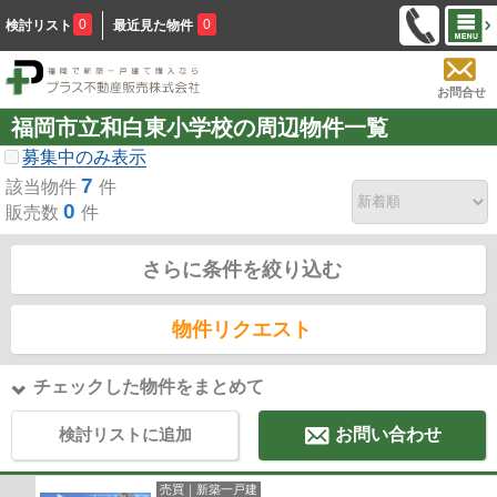
0
0
検討リスト
最近見た物件
お問合せ
福岡市立和白東小学校の周辺物件一覧
募集中のみ表示
7
該当物件
件
0
販売数
件
さらに条件を絞り込む
物件リクエスト
チェックした物件をまとめて
検討リストに追加
お問い合わせ
売買｜新築一戸建