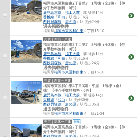
福岡市東区和白東2丁目第7 1号棟（全2棟）【仲
介手数料無料・0円】
鹿児島本線
「
福工大前
」駅 徒歩14分
香椎線
「
和白
」駅 徒歩16分
西鉄貝塚線
「
唐の原
」駅 徒歩24分
過去掲載物件
福岡県
福岡市東区
和白東
２丁目15-10
売買｜新築一戸建
福岡市東区和白東2丁目第7 2号棟（全2棟）【仲
介手数料無料・0円】
鹿児島本線
「
福工大前
」駅 徒歩14分
香椎線
「
和白
」駅 徒歩16分
西鉄貝塚線
「
唐の原
」駅 徒歩24分
過去掲載物件
福岡県
福岡市東区
和白東
２丁目15-10
売買｜新築一戸建
福岡市東区和白東4丁目3期・平屋 1号棟（全1
棟）【仲介手数料無料・0円】
鹿児島本線
「
福工大前
」駅 徒歩14分
香椎線
「
和白
」駅 徒歩30分
西鉄貝塚線
「
唐の原
」駅 徒歩35分
過去掲載物件
福岡県
福岡市東区
和白東
４丁目21-34
売買｜新築一戸建
新築
福岡市東区高美台2丁目第6 1号棟（全1棟）【仲
介手数料無料・0円】
西鉄貝塚線
「
唐の原
」駅 徒歩24分