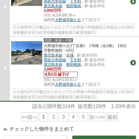
西鉄大牟田線
「
下大利
」駅 徒歩34分
鹿児島本線
「
都府楼南
」駅 徒歩40分
3,950万円
間取:
4LDK/99.36㎡
福岡県
大野城市
南ケ丘
３丁目12-7
◎土地50坪◎戸建ばかりのエリア◎大野南小学校校区◎和室あり4LDK◎
長期優良住宅◎住宅性能評価書取得◎耐震等級3◎
売買｜新築一戸建
大野城市南ケ丘3丁目第1 1号棟（全2棟）【仲介
手数料無料・0円】
鹿児島本線
「
水城
」駅 徒歩33分
西鉄大牟田線
「
下大利
」駅 徒歩34分
鹿児島本線
「
都府楼南
」駅 徒歩40分
3,880万円
8月2日 値下げ
間取:
4LDK/100.61㎡
福岡県
大野城市
南ケ丘
３丁目12-7
◎土地51坪◎戸建ばかりのエリア◎大野南小学校校区◎和室あり4LDK◎
長期優良住宅◎住宅性能評価書取得◎耐震等級3◎
該当公開件数
314
件 販売数
129
件
1-20
件表示
1
2
3
4
5
<<前へ
次へ>>
最初
チェックした物件をまとめて