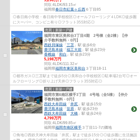
間取:
4LDK/93.15㎡
福岡県
春日市
紅葉ヶ丘西
６丁目85
◎春日南小学校・春日南中学校校区◎オールフローリング４LDK◎徒歩圏
にスーパー、コンビニ有り◎フラット35S対応◎
売買｜新築一戸建
福岡市東区美和台3丁目4期 2号棟（全2棟）【仲
介手数料無料・0円】
西鉄貝塚線
「
三苫
」駅 徒歩6分
鹿児島本線
「
福工大前
」駅 徒歩23分
香椎線
「
和白
」駅 徒歩23分
5,198万円
間取:
4LDK/111.32㎡
福岡県
福岡市東区
美和台
３丁目18-11
◎都市ガス◎三苫駅まで徒歩5分◎美和台小学校校区◎駐車場2台可◎オー
ルフローリング◎折り上げ天井◎フラット35S対応◎
売買｜新築一戸建
福岡市第6南区横手3丁目 4号地（全5棟）【仲介
手数料無料・0円】
西鉄大牟田線
「
井尻
」駅 徒歩15分
鹿児島本線
「
笹原
」駅 徒歩23分
西鉄大牟田線
「
大橋
」駅 徒歩24分
4,799万円
間取:
4LDK/99.85㎡
福岡県
福岡市南区
横手
３丁目11-7の隣地
◎角地◎西鉄天神大牟田線「井尻」駅まで徒歩15分◎◎徒歩圏に生活施設