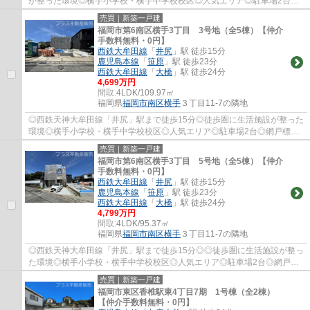
が整った環境◎横手小学校・横手中学校校区◎人気エリア◎駐車場2台◎
網戸標準仕様◎防犯シャッター付き◎
売買｜新築一戸建
福岡市第6南区横手3丁目 3号地（全5棟）【仲介
手数料無料・0円】
西鉄大牟田線
「
井尻
」駅 徒歩15分
鹿児島本線
「
笹原
」駅 徒歩23分
西鉄大牟田線
「
大橋
」駅 徒歩24分
4,699万円
間取:
4LDK/109.97㎡
福岡県
福岡市南区
横手
３丁目11-7の隣地
◎西鉄天神大牟田線「井尻」駅まで徒歩15分◎徒歩圏に生活施設が整った
環境◎横手小学校・横手中学校校区◎人気エリア◎駐車場2台◎網戸標準
仕様◎防犯シャッター付き◎
売買｜新築一戸建
福岡市第6南区横手3丁目 5号地（全5棟）【仲介
手数料無料・0円】
西鉄大牟田線
「
井尻
」駅 徒歩15分
鹿児島本線
「
笹原
」駅 徒歩23分
西鉄大牟田線
「
大橋
」駅 徒歩24分
4,799万円
間取:
4LDK/95.37㎡
福岡県
福岡市南区
横手
３丁目11-7の隣地
◎西鉄天神大牟田線「井尻」駅まで徒歩15分◎◎徒歩圏に生活施設が整っ
た環境◎横手小学校・横手中学校校区◎人気エリア◎駐車場2台◎網戸標
準仕様◎防犯シャッター付き◎
売買｜新築一戸建
福岡市東区香椎駅東4丁目7期 1号棟（全2棟）
【仲介手数料無料・0円】