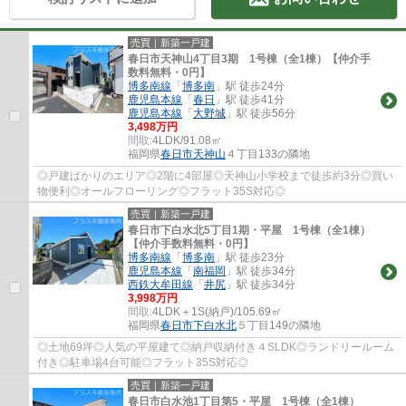
売買｜新築一戸建
春日市天神山4丁目3期 1号棟（全1棟）【仲介手
数料無料・0円】
博多南線
「
博多南
」駅 徒歩24分
鹿児島本線
「
春日
」駅 徒歩41分
鹿児島本線
「
大野城
」駅 徒歩56分
3,498万円
間取:
4LDK/91.08㎡
福岡県
春日市
天神山
４丁目133の隣地
◎戸建ばかりのエリア◎2階に4部屋◎天神山小学校まで徒歩約3分◎買い
物便利◎オールフローリング◎フラット35S対応◎
売買｜新築一戸建
春日市下白水北5丁目1期・平屋 1号棟（全1棟）
【仲介手数料無料・0円】
博多南線
「
博多南
」駅 徒歩23分
鹿児島本線
「
南福岡
」駅 徒歩34分
西鉄大牟田線
「
井尻
」駅 徒歩34分
3,998万円
間取:
4LDK＋1S(納戸)/105.69㎡
福岡県
春日市
下白水北
５丁目149の隣地
◎土地69坪◎人気の平屋建て◎納戸収納付き４SLDK◎ランドリールーム
付き◎駐車場4台可能◎フラット35S対応◎
売買｜新築一戸建
春日市白水池1丁目第5・平屋 1号棟（全1棟）