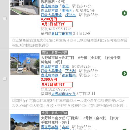
数料無料・0円】
鹿児島本線
「
春日
」駅 徒歩17分
鹿児島本線
「
南福岡
」駅 徒歩17分
西鉄大牟田線
「
桜並木
」駅 徒歩23分
4,288万円
8月3日 値下げ
間取:
4LDK/95.17㎡
福岡県
春日市
伯玄町
２丁目13-6
◎近隣商業施設充実◎1階に和室あり◎４LDK◎駐車並列に2台可能◎耐震
等級3◎性能評価取得◎
売買｜新築一戸建
大野城市緑ヶ丘3丁目 A号棟（全1棟）【仲介手数
料無料・0円】
鹿児島本線
「
水城
」駅 徒歩32分
西鉄大牟田線
「
下大利
」駅 徒歩33分
鹿児島本線
「
都府楼南
」駅 徒歩38分
3,390万円
8月3日 値下げ
間取:
3LDK/78.25㎡
福岡県
大野城市
緑ケ丘
３丁目12-11
◎閑静な住宅街◎駐車場3台駐車可能◎オール電化住宅◎諸費用安い◎オ
ススメ物件◎大野南小学校・平野中学校校区◎住宅性能評価物件◎耐震等
級３◎
売買｜新築一戸建
大野城市南ケ丘3丁目第1 2号棟（全2棟）【仲介
手数料無料・0円】
鹿児島本線
「
水城
」駅 徒歩33分