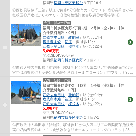
福岡県
福岡市東区
美和台
５丁目16-6
◎西鉄貝塚線「三苫」駅まで徒歩8分◎都市ガス◎ラスト1邸◎美和台小学
校校区◎戸建ばかりのエリア◎住宅性能評価書取得◎耐震等級3◎
売買｜新築一戸建
福岡市博多区麦野2丁目3期 2号棟（全2棟）【仲
介手数料無料・0円】
西鉄大牟田線
「
雑餉隈
」駅 徒歩14分
鹿児島本線
「
笹原
」駅 徒歩18分
西鉄大牟田線
「
桜並木
」駅 徒歩22分
5,498万円
間取:
3LDK/80.94㎡
福岡県
福岡市博多区
麦野
２丁目7-1
◎西鉄天神大牟田線「雑餉隈」駅徒歩14分◎人気エリア◎近隣商業施設充
実◎収納豊富◎キッチン食洗器付き◎オールフローリング◎フラット35S
対応◎
売買｜新築一戸建
福岡市博多区麦野2丁目3期 1号棟（全2棟）【仲
介手数料無料・0円】
西鉄大牟田線
「
雑餉隈
」駅 徒歩14分
鹿児島本線
「
笹原
」駅 徒歩18分
西鉄大牟田線
「
桜並木
」駅 徒歩22分
5,398万円
間取:
3LDK/80.94㎡
福岡県
福岡市博多区
麦野
２丁目7-1
◎西鉄天神大牟田線「雑餉隈」駅徒歩14分◎人気エリア◎近隣商業施設充
実◎収納豊富◎キッチン食洗器付き◎オールフローリング◎フラット35S
対応◎