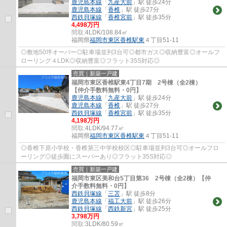
鹿児島本線
「
九産大前
」駅 徒歩24分
鹿児島本線
「
香椎
」駅 徒歩27分
西鉄貝塚線
「
香椎宮前
」駅 徒歩35分
4,498万円
間取:
4LDK/108.84㎡
福岡県
福岡市東区
香椎駅東
４丁目51-11
◎敷地50坪オーバー◎駐車場並列3台可◎都市ガス◎収納豊富◎オールフ
ローリング４LDK◎収納豊富◎フラット35S対応◎
売買｜新築一戸建
福岡市東区香椎駅東4丁目7期 2号棟（全2棟）
【仲介手数料無料・0円】
鹿児島本線
「
九産大前
」駅 徒歩24分
鹿児島本線
「
香椎
」駅 徒歩27分
西鉄貝塚線
「
香椎宮前
」駅 徒歩35分
4,198万円
間取:
4LDK/94.77㎡
福岡県
福岡市東区
香椎駅東
４丁目51-11
◎香椎下原小学校・香椎第三中学校校区◎駐車場並列3台可◎オールフロ
ーリング◎徒歩圏にスーパーあり◎フラット35S対応◎
売買｜新築一戸建
福岡市東区美和台5丁目第36 2号棟（全2棟）【仲
介手数料無料・0円】
西鉄貝塚線
「
三苫
」駅 徒歩8分
鹿児島本線
「
福工大前
」駅 徒歩26分
西鉄貝塚線
「
西鉄新宮
」駅 徒歩25分
3,798万円
間取:
3LDK/80.59㎡