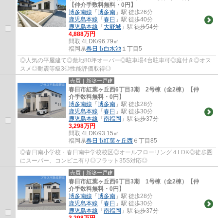
【仲介手数料無料・0円】
博多南線
「
博多南
」駅 徒歩26分
鹿児島本線
「
春日
」駅 徒歩40分
鹿児島本線
「
大野城
」駅 徒歩54分
4,888万円
間取:
4LDK/96.79㎡
福岡県
春日市
白水池
１丁目5
◎人気の平屋建て◎敷地80坪オーバー◎駐車場4台駐車可◎庭付き◎オス
スメ◎耐震等級3◎性能評価取得◎
売買｜新築一戸建
春日市紅葉ヶ丘西6丁目3期 2号棟（全2棟）【仲
介手数料無料・0円】
博多南線
「
博多南
」駅 徒歩28分
鹿児島本線
「
春日
」駅 徒歩30分
鹿児島本線
「
南福岡
」駅 徒歩37分
3,298万円
間取:
4LDK/93.15㎡
福岡県
春日市
紅葉ヶ丘西
６丁目85
◎春日南小学校・春日南中学校校区◎オールフローリング４LDK◎徒歩圏
にスーパー、コンビニ有り◎フラット35S対応◎
売買｜新築一戸建
春日市紅葉ヶ丘西6丁目3期 1号棟（全2棟）【仲
介手数料無料・0円】
博多南線
「
博多南
」駅 徒歩28分
鹿児島本線
「
春日
」駅 徒歩30分
鹿児島本線
「
南福岡
」駅 徒歩37分
3,298万円