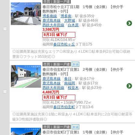
売買｜新築一戸建
春日市松ケ丘3丁目1期 1号棟（全2棟）【仲介手
数料無料・0円】
博多南線
「
博多南
」駅 徒歩35分
鹿児島本線
「
大野城
」駅 徒歩46分
西鉄大牟田線
「
白木原
」駅 徒歩45分
3,598万円
8月3日 値下げ
間取:
4LDK/104.95㎡
福岡県
春日市
松ヶ丘
３丁目175
◎近隣商業施設充実なエリア◎和室あり４LDK◎駐車並列2台可能◎収納
豊富◎フラット35S対応◎
売買｜新築一戸建
新築
春日市伯玄町2丁目第1 2号棟（全2棟）【仲介手
数料無料・0円】
鹿児島本線
「
春日
」駅 徒歩17分
鹿児島本線
「
南福岡
」駅 徒歩17分
西鉄大牟田線
「
桜並木
」駅 徒歩23分
4,488万円
8月3日 値下げ
間取:
4LDK＋1S(納戸)/90.72㎡
福岡県
春日市
伯玄町
２丁目13-6
◎近隣商業施設充実◎1階に和室あり４LDK◎駐車並列に2台可能◎耐震等
級3◎性能評価取得◎
売買｜新築一戸建
新築
春日市伯玄町2丁目第1 1号棟（全2棟）【仲介手