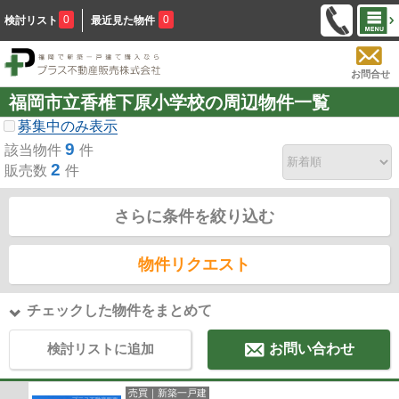
0
0
検討リスト
最近見た物件
お問合せ
福岡市立香椎下原小学校の周辺物件一覧
募集中のみ表示
9
該当物件
件
2
販売数
件
さらに条件を絞り込む
物件リクエスト
チェックした物件をまとめて
検討リストに追加
お問い合わせ
売買｜新築一戸建