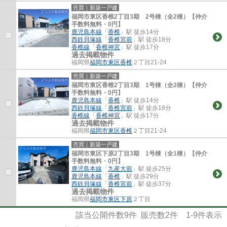
売買｜新築一戸建
福岡市東区香椎2丁目3期 2号棟（全2棟）【仲介
手数料無料・0円】
鹿児島本線
「
香椎
」駅 徒歩14分
西鉄貝塚線
「
香椎宮前
」駅 徒歩18分
香椎線
「
香椎神宮
」駅 徒歩17分
過去掲載物件
福岡県
福岡市東区
香椎
２丁目21-24
売買｜新築一戸建
福岡市東区香椎2丁目3期 1号棟（全2棟）【仲介
手数料無料・0円】
鹿児島本線
「
香椎
」駅 徒歩14分
西鉄貝塚線
「
香椎宮前
」駅 徒歩18分
香椎線
「
香椎神宮
」駅 徒歩17分
過去掲載物件
福岡県
福岡市東区
香椎
２丁目21-24
売買｜新築一戸建
福岡市東区下原2丁目3期 1号棟（全1棟）【仲介
手数料無料・0円】
鹿児島本線
「
九産大前
」駅 徒歩25分
鹿児島本線
「
香椎
」駅 徒歩29分
西鉄貝塚線
「
香椎宮前
」駅 徒歩37分
過去掲載物件
福岡県
福岡市東区
下原
２丁目
該当公開件数
9
件 販売数
2
件
1-9
件表示