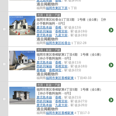
鹿児島本線
「
香椎
」駅 徒歩30分
過去掲載物件
福岡県
福岡市東区
下原
１丁目
売買｜新築一戸建
福岡市東区松香台1丁目3期 1号棟（全1棟）【仲
介手数料無料・0円】
鹿児島本線
「
香椎
」駅 徒歩12分
西鉄貝塚線
「
香椎宮前
」駅 徒歩19分
鹿児島本線
「
九産大前
」駅 徒歩19分
過去掲載物件
福岡県
福岡市東区
松香台
１丁目2-28
売買｜新築一戸建
福岡市東区香椎駅東1丁目4期 1号棟（全1棟）
【仲介手数料無料・0円】
鹿児島本線
「
香椎
」駅 徒歩11分
西鉄貝塚線
「
香椎宮前
」駅 徒歩18分
香椎線
「
香椎神宮
」駅 徒歩22分
過去掲載物件
福岡県
福岡市東区
香椎駅東
１丁目40-33
売買｜新築一戸建
福岡市東区香椎駅東4丁目5期 1号棟（全1棟）
【仲介手数料無料・0円】
鹿児島本線
「
香椎
」駅 徒歩21分
西鉄貝塚線
「
香椎宮前
」駅 徒歩27分
鹿児島本線
「
九産大前
」駅 徒歩26分
過去掲載物件
福岡県
福岡市東区
香椎駅東
４丁目17-3