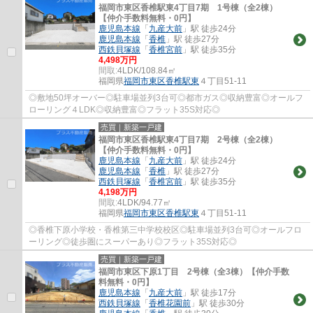
福岡市東区香椎駅東4丁目7期 1号棟（全2棟）
【仲介手数料無料・0円】
鹿児島本線
「
九産大前
」駅 徒歩24分
鹿児島本線
「
香椎
」駅 徒歩27分
西鉄貝塚線
「
香椎宮前
」駅 徒歩35分
4,498万円
間取:
4LDK/108.84㎡
福岡県
福岡市東区
香椎駅東
４丁目51-11
◎敷地50坪オーバー◎駐車場並列3台可◎都市ガス◎収納豊富◎オールフ
ローリング４LDK◎収納豊富◎フラット35S対応◎
売買｜新築一戸建
福岡市東区香椎駅東4丁目7期 2号棟（全2棟）
【仲介手数料無料・0円】
鹿児島本線
「
九産大前
」駅 徒歩24分
鹿児島本線
「
香椎
」駅 徒歩27分
西鉄貝塚線
「
香椎宮前
」駅 徒歩35分
4,198万円
間取:
4LDK/94.77㎡
福岡県
福岡市東区
香椎駅東
４丁目51-11
◎香椎下原小学校・香椎第三中学校校区◎駐車場並列3台可◎オールフロ
ーリング◎徒歩圏にスーパーあり◎フラット35S対応◎
売買｜新築一戸建
福岡市東区下原1丁目 2号棟（全3棟）【仲介手数
料無料・0円】
鹿児島本線
「
九産大前
」駅 徒歩17分
西鉄貝塚線
「
香椎花園前
」駅 徒歩30分