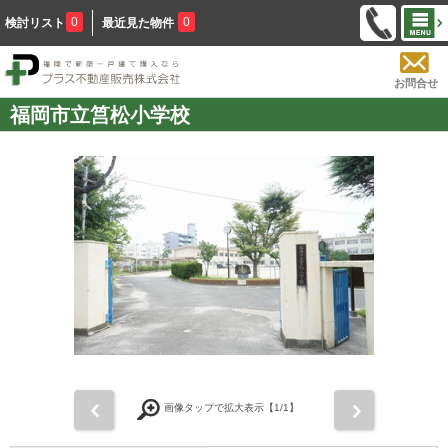
0
0
検討リスト
最近見た物件
お問合せ
福岡市立筥松小学校
前
次
画像タップで拡大表示【
1
/1】