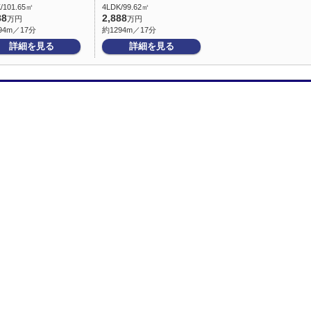
/101.65㎡
4LDK/99.62㎡
88
2,888
万円
万円
94m／17分
約1294m／17分
詳細を見る
詳細を見る