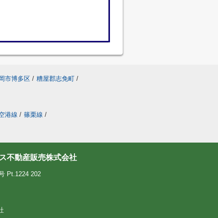
岡市博多区
/
糟屋郡志免町
/
空港線
/
篠栗線
/
ス不動産販売株式会社
.1224 202
社