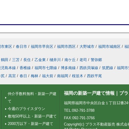
岡市東区
/
春日市
/
福岡市早良区
/
福岡市西区
/
大野城市
/
福岡市城南区
/
福
鶴田
/
三苫
/
長住
/
乙金東
/
樋井川
/
南ケ丘
/
老司
/
警弥郷
鹿児島本線
/
香椎線
/
福岡市七隈線
/
博多南線
/
西鉄貝塚線
/
筑肥線
/
福岡市
井尻
/
高宮
/
春日
/
梅林
/
福大前
/
南福岡
/
桜並木
/
西鉄平尾
福岡の新築一戸建て情報｜プラ
仲介手数料無料・新築一戸建
て
福岡県福岡市中央区白金１丁目12番24号 Pt
今週のプライスダウン
TEL:092-791-3788
敷地50坪以上・新築一戸建て
FAX:092-791-3766
2000万以下・新築一戸建て
Copyright(c) プラス不動産販売 株式会