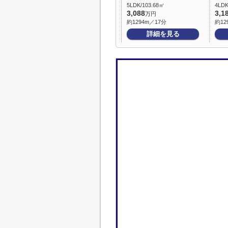
5LDK/103.68㎡
4LDK
3,088
3,1
万円
約1294m／17分
約12
詳細を見る