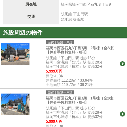
所在地
福岡県福岡市西区石丸３丁目9
筑肥線 下山門駅
交通
筑肥線 姪浜駅
施設周辺の物件
売買｜新築一戸建
福岡市西区石丸3丁目3期 2号棟（全2棟）
【仲介手数料無料・0円】
筑肥線「下山門」駅 徒歩16分
福岡市空港線「姪浜」駅 徒歩28分
福岡市七隈線「橋本」駅 徒歩32分
5,999万円
間取:
4LDK
建物面積:
112.20㎡ / 33.94坪
土地面積:
119.72㎡ / 36.21坪
売買｜新築一戸建
福岡市西区石丸3丁目3期 1号棟（全2棟）
【仲介手数料無料・0円】
筑肥線「下山門」駅 徒歩16分
福岡市空港線「姪浜」駅 徒歩28分
福岡市七隈線「橋本」駅 徒歩32分
5,999万円
間取:
4LDK