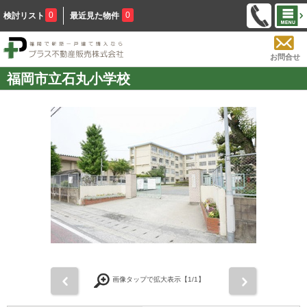
0
0
検討リスト
最近見た物件
お問合せ
福岡市立石丸小学校
前
次
画像タップで拡大表示【
1
/1】