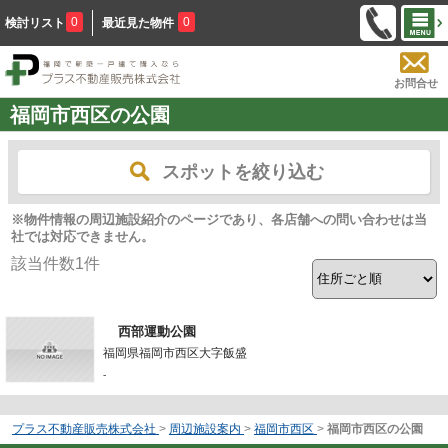
0
0
検討リスト
最近見た物件
お問合せ
福岡市西区の公園
スポットを絞り込む
※物件情報の周辺施設紹介のページであり、各店舗への問い合わせは当
社では対応できません。
該当件数
1
件
西部運動公園
福岡県福岡市西区大字飯盛
-
プラス不動産販売株式会社
>
周辺施設案内
>
福岡市西区
>
福岡市西区の公園