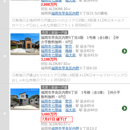
福岡市七隈線
「
福大前
」駅 徒歩89分
2,998万円
間取:
4LDK/86.30㎡
福岡県
福岡市早良区
内野
５丁目21-5の隣地
◎角地◎土地45坪◎戸建ばかりのエリア◎2階に4部屋４LDK◎オールフ
ローリング◎おしゃれな外観◎フラット35S対応◎
売買｜新築一戸建
福岡市早良区内野5丁目4期 1号棟（全1棟）【仲
介手数料無料・0円】
福岡市七隈線
「
野芥
」駅 徒歩79分
福岡市七隈線
「
梅林
」駅 徒歩82分
福岡市七隈線
「
福大前
」駅 徒歩91分
3,198万円
間取:
4LDK/97.93㎡
福岡県
福岡市早良区
内野
５丁目9-10
◎角地◎戸建ばかりのエリア◎2階に4部屋４LDK◎オールフローリング◎
おしゃれな外観◎フラット35S対応◎
売買｜新築一戸建
福岡市早良区内野6丁目 1号棟（全1棟）【仲介手
数料無料・0円】
福岡市七隈線
「
野芥
」駅 徒歩81分
福岡市七隈線
「
梅林
」駅 徒歩85分
福岡市七隈線
「
福大前
」駅 徒歩94分
3,480万円
7月27日 値下げ
間取:
3LDK/93.57㎡
福岡県
福岡市早良区
内野
６丁目13-2