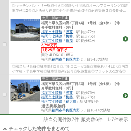
◎キッチンパントリー収納付き◎閑静な住宅地◎オールフローリング◎駐
車並列に2台◎お洒落な内装◎住宅性能評価取得◎耐震等級３◎長期優良
住宅◎
売買｜新築一戸建
福岡市早良区内野2丁目1期 1号棟（全1棟）【仲
介手数料無料・0円】
福岡市七隈線
「
野芥
」駅 徒歩72分
福岡市七隈線
「
梅林
」駅 徒歩76分
福岡市七隈線
「
賀茂
」駅 徒歩81分
2,798万円
7月25日 値下げ
間取:
4LDK/101.85㎡
福岡県
福岡市早良区
内野
２丁目3-18の隣地
◎陽当たり良好◎駐車並列2台◎バルコニーが2面◎和室あり４LDK◎内野
小学校・早良中学校◎駐車場並列2台可◎収納豊富◎フラット35S対応◎
売買｜新築一戸建
福岡市早良区内野5丁目2期 1号棟（全1棟）【仲
介手数料無料・0円】
福岡市七隈線
「
野芥
」駅 徒歩75分
福岡市七隈線
「
梅林
」駅 徒歩78分
福岡市七隈線
「
福大前
」駅 徒歩87分
過去掲載物件
福岡県
福岡市早良区
内野
５丁目16-14の隣地
該当公開件数
7
件 販売数
6
件
1-7
件表示
チェックした物件をまとめて