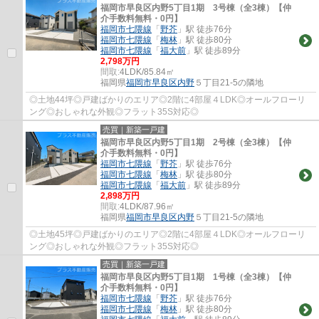
福岡市早良区内野5丁目1期 3号棟（全3棟）【仲
介手数料無料・0円】
福岡市七隈線
「
野芥
」駅 徒歩76分
福岡市七隈線
「
梅林
」駅 徒歩80分
福岡市七隈線
「
福大前
」駅 徒歩89分
2,798万円
間取:
4LDK/85.84㎡
福岡県
福岡市早良区
内野
５丁目21-5の隣地
◎土地44坪◎戸建ばかりのエリア◎2階に4部屋４LDK◎オールフローリ
ング◎おしゃれな外観◎フラット35S対応◎
売買｜新築一戸建
福岡市早良区内野5丁目1期 2号棟（全3棟）【仲
介手数料無料・0円】
福岡市七隈線
「
野芥
」駅 徒歩76分
福岡市七隈線
「
梅林
」駅 徒歩80分
福岡市七隈線
「
福大前
」駅 徒歩89分
2,898万円
間取:
4LDK/87.96㎡
福岡県
福岡市早良区
内野
５丁目21-5の隣地
◎土地45坪◎戸建ばかりのエリア◎2階に4部屋４LDK◎オールフローリ
ング◎おしゃれな外観◎フラット35S対応◎
売買｜新築一戸建
福岡市早良区内野5丁目1期 1号棟（全3棟）【仲
介手数料無料・0円】
福岡市七隈線
「
野芥
」駅 徒歩76分
福岡市七隈線
「
梅林
」駅 徒歩80分