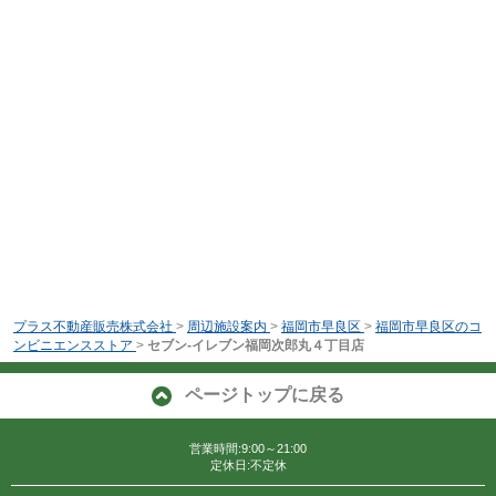
プラス不動産販売株式会社
>
周辺施設案内
>
福岡市早良区
>
福岡市早良区のコ
ンビニエンスストア
>
セブン-イレブン福岡次郎丸４丁目店
ページトップに戻る
営業時間:9:00～21:00
定休日:不定休