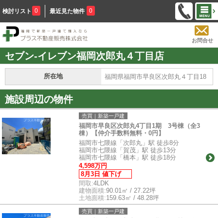
0
0
検討リスト
最近見た物件
お問合せ
セブン-イレブン福岡次郎丸４丁目店
所在地
福岡県福岡市早良区次郎丸４丁目18
施設周辺の物件
売買｜新築一戸建
福岡市早良区次郎丸4丁目1期 3号棟（全3
棟）【仲介手数料無料・0円】
福岡市七隈線「次郎丸」駅 徒歩8分
福岡市七隈線「賀茂」駅 徒歩13分
福岡市七隈線「橋本」駅 徒歩18分
4,598万円
8月3日 値下げ
間取:
4LDK
建物面積:
90.01㎡ / 27.22坪
土地面積:
159.63㎡ / 48.28坪
売買｜新築一戸建