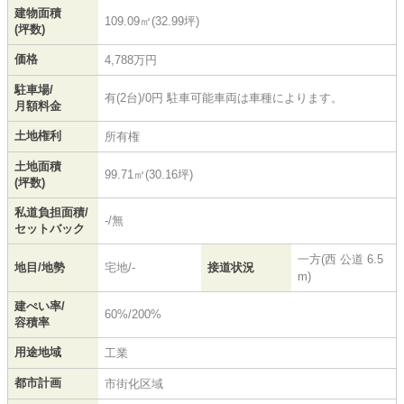
建物面積
109.09㎡(32.99坪)
(坪数)
価格
4,788万円
駐車場/
有(2台)/0円 駐車可能車両は車種によります。
月額料金
土地権利
所有権
土地面積
99.71㎡(30.16坪)
(坪数)
私道負担面積/
-/無
セットバック
一方(西 公道 6.5
地目/地勢
宅地/-
接道状況
m)
建ぺい率/
60%/200%
容積率
用途地域
工業
都市計画
市街化区域