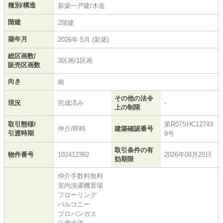
種別/構造
新築一戸建/木造
階建
2階建
築年月
2026年 5月 (新築)
総区画数/
3区画/1区画
販売区画数
向き
南
その他の法令
現況
完成済み
-
上の制限
取引態様/
第R07SHC12743
仲介/即時
建築確認番号
引渡時期
9号
取引条件の有
物件番号
102412382
2026年08月20日
効期限
仲介手数料無料
室内洗濯機置場
フローリング
バルコニー
プロパンガス