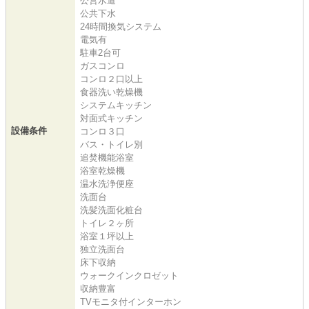
公営水道
公共下水
24時間換気システム
電気有
駐車2台可
ガスコンロ
コンロ２口以上
食器洗い乾燥機
システムキッチン
対面式キッチン
設備条件
コンロ３口
バス・トイレ別
追焚機能浴室
浴室乾燥機
温水洗浄便座
洗面台
洗髪洗面化粧台
トイレ２ヶ所
浴室１坪以上
独立洗面台
床下収納
ウォークインクロゼット
収納豊富
TVモニタ付インターホン