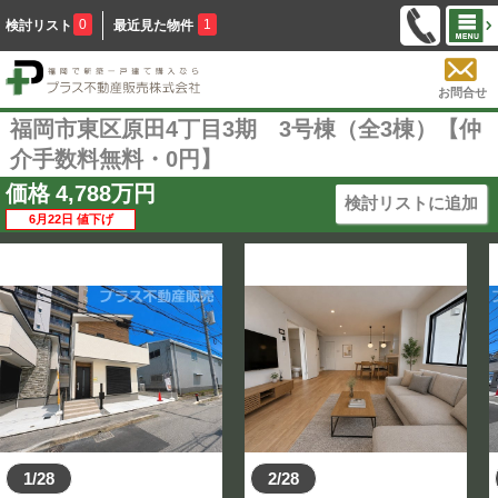
0
1
検討リスト
最近見た物件
お問合せ
福岡市東区原田4丁目3期 3号棟（全3棟）【仲
介手数料無料・0円】
価格
4,788
万円
検討リストに追加
6月22日 値下げ
1/28
2/28