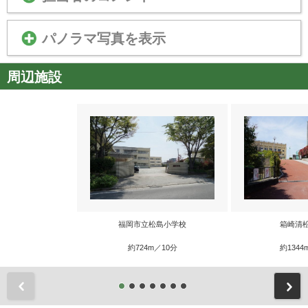
パノラマ写真を表示
周辺施設
福岡市立松島小学校
箱崎清
約724m／10分
約1344
前