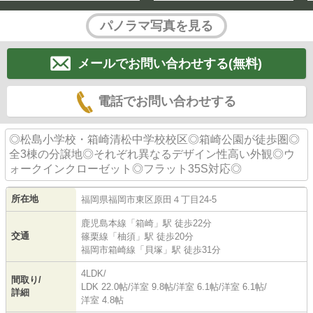
パノラマ写真を見る
メールでお問い合わせする(無料)
電話でお問い合わせする
◎松島小学校・箱崎清松中学校校区◎箱崎公園が徒歩圏◎
全3棟の分譲地◎それぞれ異なるデザイン性高い外観◎ウ
ォークインクローゼット◎フラット35S対応◎
所在地
福岡県
福岡市東区
原田
４丁目24-5
鹿児島本線
「
箱崎
」駅 徒歩22分
交通
篠栗線
「
柚須
」駅 徒歩20分
福岡市箱崎線
「
貝塚
」駅 徒歩31分
4LDK/
間取り/
LDK 22.0帖
/
洋室 9.8帖
/
洋室 6.1帖
/
洋室 6.1帖
/
詳細
洋室 4.8帖