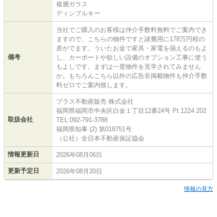
複層ガラス
ディンプルキー
当社でご購入のお客様は仲介手数料無料でご案内でき
ますので、こちらの物件ですと諸費用に178万円程の
差がでます。ういたお金で家具・家電を揃えるのもよ
備考
し、カーポートや欲しい設備のオプション工事に使う
もよしです。まずは一度物件を見学されてみません
か。もちろんこちら以外の広告非掲載物件も仲介手数
料ゼロでご案内致します。
プラス不動産販売 株式会社
福岡県福岡市中央区白金１丁目12番24号 Pt.1224 202
取扱会社
TEL:092-791-3788
福岡県知事 (2) 第018751号
（公社）全日本不動産保証協会
情報更新日
2026年08月06日
更新予定日
2026年08月20日
情報の見方