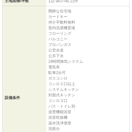
土地面積/坪数
132.94㎡/40.21坪
閑静な住宅地
カードキー
仲介手数料無料
室内洗濯機置場
フローリング
バルコニー
プロパンガス
公営水道
公共下水
24時間換気システム
電気有
駐車2台可
ガスコンロ
コンロ２口以上
システムキッチン
対面式キッチン
設備条件
コンロ３口
バス・トイレ別
追焚機能浴室
浴室乾燥機
温水洗浄便座
洗面台