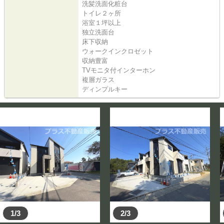
洗髪洗面化粧台
トイレ２ヶ所
浴室１坪以上
独立洗面台
床下収納
ウォークインクロゼット
収納豊富
TVモニタ付インターホン
複層ガラス
ディンプルキー
1/3
2/3