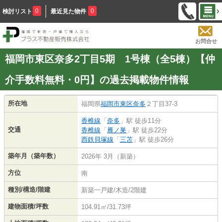
0
0
検討リスト
最近見た物件
お問合せ
福岡市東区奈多2丁目5期 1号棟（全5棟）【仲
介手数料無料・0円】の過去掲載物件情報
所在地
福岡県
福岡市東区
奈多
２丁目37-3
香椎線
「
奈多
」駅 徒歩11分
交通
香椎線
「
雁ノ巣
」駅 徒歩22分
西鉄貝塚線
「
三苫
」駅 徒歩26分
築年月（築年数）
2026年 3月（新築）
方位
南
種別/構造/階建
新築一戸建/木造/2階建
建物面積/坪数
104.91㎡/31.73坪