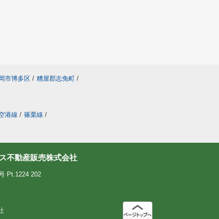
岡市博多区
/
糟屋郡志免町
/
空港線
/
篠栗線
/
ス不動産販売株式会社
.1224 202
社