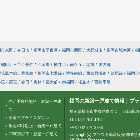
岡市東区
/
春日市
/
福岡市早良区
/
福岡市西区
/
大野城市
/
福岡市城南区
/
福
鶴田
/
三苫
/
長住
/
乙金東
/
樋井川
/
南ケ丘
/
老司
/
警弥郷
鹿児島本線
/
香椎線
/
福岡市七隈線
/
博多南線
/
西鉄貝塚線
/
筑肥線
/
福岡市
井尻
/
高宮
/
春日
/
梅林
/
福大前
/
南福岡
/
桜並木
/
西鉄平尾
福岡の新築一戸建て情報｜プラ
仲介手数料無料・新築一戸建
て
福岡県福岡市中央区白金１丁目12番24号 Pt
今週のプライスダウン
TEL:092-791-3788
敷地50坪以上・新築一戸建て
FAX:092-791-3766
2000万以下・新築一戸建て
Copyright(c) プラス不動産販売 株式会