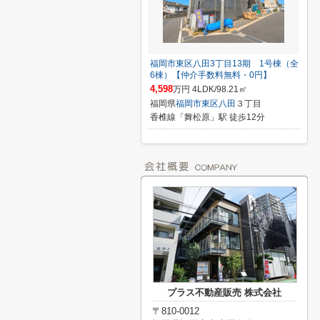
福岡市東区八田3丁目13期 1号棟（全
6棟）【仲介手数料無料・0円】
4,598
万円 4LDK/98.21㎡
福岡県
福岡市東区
八田
３丁目
香椎線「舞松原」駅 徒歩12分
プラス不動産販売 株式会社
〒810-0012