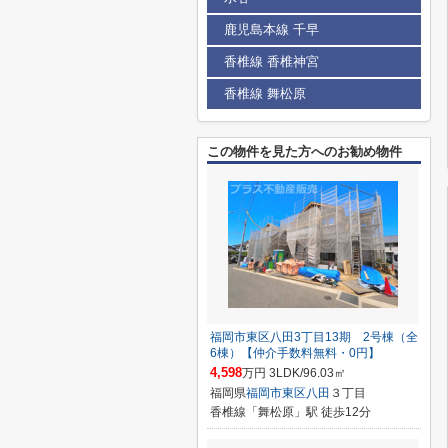
鹿児島本線 千早
香椎線 香椎神宮
香椎線 舞松原
この物件を見た方へのお勧め物件
福岡市東区八田3丁目13期 2号棟（全
6棟）【仲介手数料無料・0円】
4,598
万円 3LDK/96.03㎡
福岡県
福岡市東区
八田
３丁目
香椎線「舞松原」駅 徒歩12分