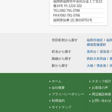
福岡県福岡市中央区白金１丁目12
番24号 Pt.1224 202
TEL/092-791-3788
FAX/092-791-3766
福岡県知事 (2) 第018751号
市区町村から探す
福岡市南区
/
福
糟屋郡篠栗町
町名から探す
美和台
/
屋形原
/
路線から探す
西鉄大牟田線
/
駅から探す
大橋
/
博多南
/
ホーム
スタッフ紹介
会社概要
お客様の声
プライバシーポリシー
周辺施設検索
利用規約
お問い合わせ
サイトマップ