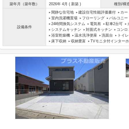
築年月（築年数）
2026年 4月 ( 新築 )
種別/構
閑静な住宅地
建設住宅性能評価書付
カー
室内洗濯機置場
フローリング
バルコニー
24時間換気システム
電気有
駐車2台可
設備条件
システムキッチン
対面式キッチン
コンロ
浴室乾燥機
温水洗浄便座
洗面台
トイレ
床下収納
収納豊富
TVモニタ付インター