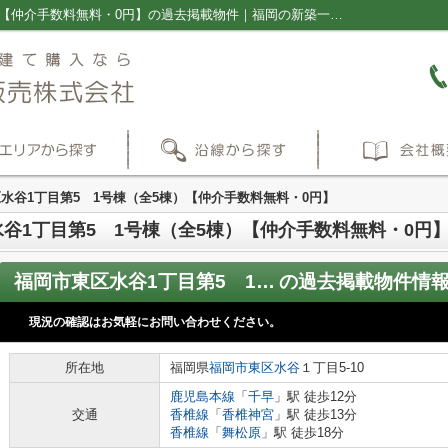
福岡市東区水谷1丁目第5 1号棟（全5棟）【仲介手数料無料・0円】の過去掲載物件｜福岡の新築一戸建て・仲介手数料無料の売買物件情報ならプラス不動産販売株式会社
水谷1丁目第5 1号棟（全5棟）【仲介手数料無料・0円】
谷1丁目第5 1号棟（全5棟）【仲介手数料無料・0円
福岡市東区水谷1丁目第5 1号棟（全5棟）【仲介手数料無料・0円】
の過去掲載物件情
現況の確認はお気軽にお問い合わせください。
所在地
福岡県
福岡市東区
水谷
１丁目5-10
鹿児島本線
「
千早
」駅 徒歩12分
交通
香椎線
「
香椎神宮
」駅 徒歩13分
香椎線
「
舞松原
」駅 徒歩18分