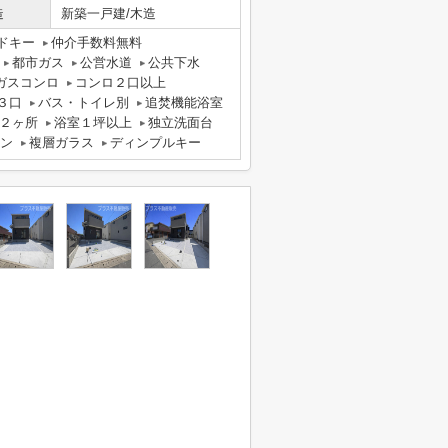
造
新築一戸建/木造
ドキー
仲介手数料無料
都市ガス
公営水道
公共下水
ガスコンロ
コンロ２口以上
３口
バス・トイレ別
追焚機能浴室
２ヶ所
浴室１坪以上
独立洗面台
ホン
複層ガラス
ディンプルキー