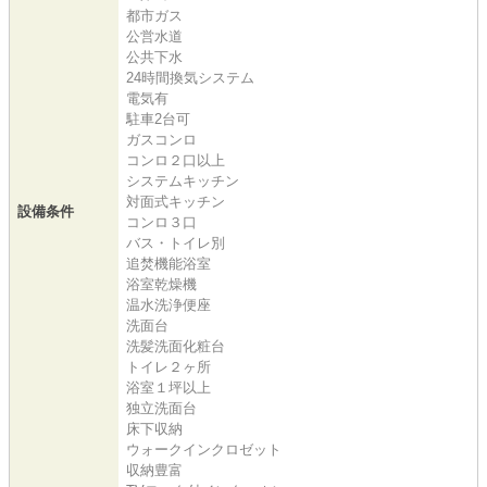
都市ガス
公営水道
公共下水
24時間換気システム
電気有
駐車2台可
ガスコンロ
コンロ２口以上
システムキッチン
対面式キッチン
設備条件
コンロ３口
バス・トイレ別
追焚機能浴室
浴室乾燥機
温水洗浄便座
洗面台
洗髪洗面化粧台
トイレ２ヶ所
浴室１坪以上
独立洗面台
床下収納
ウォークインクロゼット
収納豊富