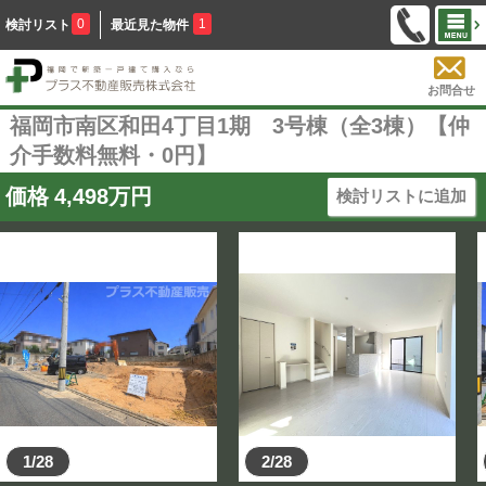
0
1
検討リスト
最近見た物件
お問合せ
福岡市南区和田4丁目1期 3号棟（全3棟）【仲
介手数料無料・0円】
価格
4,498
万円
検討リストに追加
1/28
2/28