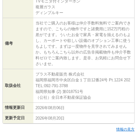
TVモニタ付インターホン
複層ガラス
ディンプルキー
当社でご購入のお客様は仲介手数料無料でご案内でき
ますので、こちらの物件ですと諸費用に152万円程の
差がでます。ういたお金で家具・家電を揃えるのもよ
し、カーポートや欲しい設備のオプション工事に使う
備考
もよしです。まずは一度物件を見学されてみません
か。もちろんこちら以外の広告非掲載物件も仲介手数
料ゼロでご案内致します。是非、お気軽にお問合せ下
さいませ。
プラス不動産販売 株式会社
福岡県福岡市中央区白金１丁目12番24号 Pt.1224 202
取扱会社
TEL:092-791-3788
福岡県知事 (2) 第018751号
（公社）全日本不動産保証協会
情報更新日
2026年08月06日
更新予定日
2026年08月20日
情報の見方