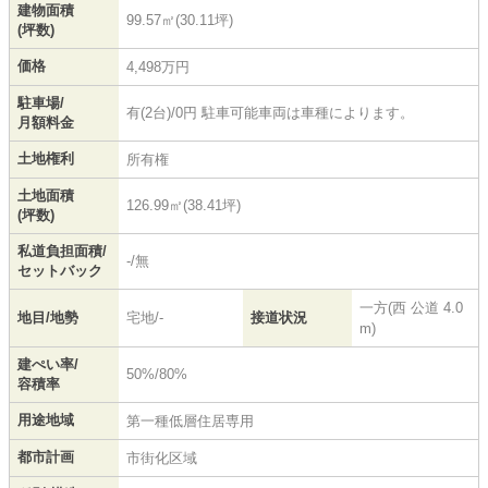
建物面積
99.57㎡(30.11坪)
(坪数)
価格
4,498万円
駐車場/
有(2台)/0円 駐車可能車両は車種によります。
月額料金
土地権利
所有権
土地面積
126.99㎡(38.41坪)
(坪数)
私道負担面積/
-/無
セットバック
一方(西 公道 4.0
地目/地勢
宅地/-
接道状況
m)
建ぺい率/
50%/80%
容積率
用途地域
第一種低層住居専用
都市計画
市街化区域