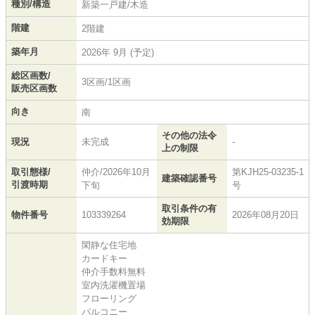
種別/構造
新築一戸建/木造
階建
2階建
築年月
2026年 9月 (予定)
総区画数/
3区画/1区画
販売区画数
向き
南
その他の法令
現況
未完成
-
上の制限
取引態様/
仲介/2026年10月
第KJH25-03235-1
建築確認番号
引渡時期
下旬
号
取引条件の有
物件番号
103339264
2026年08月20日
効期限
閑静な住宅地
カードキー
仲介手数料無料
室内洗濯機置場
フローリング
バルコニー