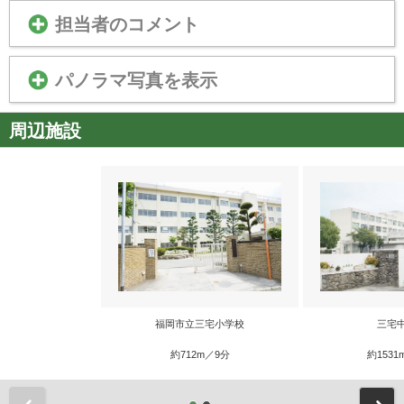
担当者のコメント
パノラマ写真を表示
周辺施設
福岡市立三宅小学校
三宅
約712m／9分
約1531
前