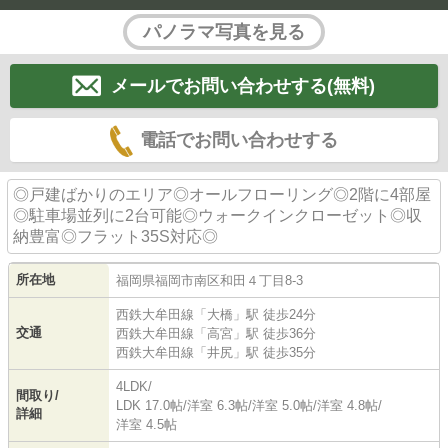
パノラマ写真を見る
メールでお問い合わせする(無料)
電話でお問い合わせする
◎戸建ばかりのエリア◎オールフローリング◎2階に4部屋
◎駐車場並列に2台可能◎ウォークインクローゼット◎収
納豊富◎フラット35S対応◎
所在地
福岡県
福岡市南区
和田
４丁目8-3
西鉄大牟田線
「
大橋
」駅 徒歩24分
交通
西鉄大牟田線
「
高宮
」駅 徒歩36分
西鉄大牟田線
「
井尻
」駅 徒歩35分
4LDK/
間取り/
LDK 17.0帖
/
洋室 6.3帖
/
洋室 5.0帖
/
洋室 4.8帖
/
詳細
洋室 4.5帖