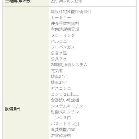
土地面積/坪数
215.94㎡/65.32坪
建設住宅性能評価書付
カードキー
仲介手数料無料
室内洗濯機置場
フローリング
バルコニー
プロパンガス
公営水道
公共下水
24時間換気システム
電気有
駐車2台可
駐車3台可
ガスコンロ
コンロ２口以上
食器洗い乾燥機
システムキッチン
設備条件
対面式キッチン
コンロ３口
バス・トイレ別
追焚機能浴室
浴室乾燥機