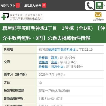
0
0
検討リスト
最近見た物件
お問合せ
糟屋郡宇美町明神坂1丁目 1号棟（全1棟）【仲
介手数料無料・0円】の過去掲載物件情報
所在地
福岡県
糟屋郡宇美町
明神坂
１丁目21-19
香椎線
「
新原
」駅 徒歩6分
交通
香椎線
「
宇美
」駅 徒歩16分
香椎線
「
須恵中央
」駅 徒歩19分
築年月（築年数）
2026年 7月（予定）
方位
南
種別/構造/階建
新築一戸建/木造/2階建
建物面積/坪数
115.61㎡/34.97坪