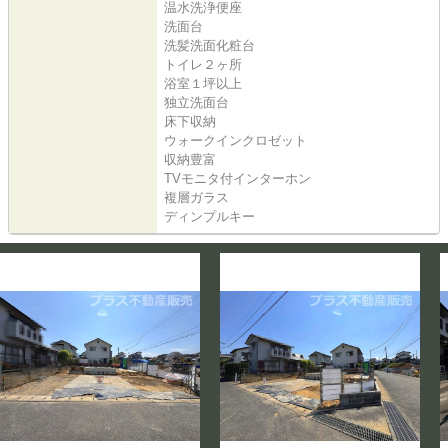
温水洗浄便座
洗面台
洗髪洗面化粧台
トイレ２ヶ所
浴室１坪以上
独立洗面台
床下収納
ウォークインクロゼット
収納豊富
TVモニタ付インターホン
複層ガラス
ディンプルキー