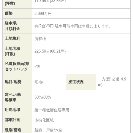
110.95㎡(33.56坪)
(坪数)
価格
3,898万円
駐車場/
有(2台)/0円 駐車可能車両は車種によります。
月額料金
土地権利
所有権
土地面積
225.50㎡(68.21坪)
(坪数)
私道負担面積/
-/無
セットバック
一方(西 公道 4.9
地目/地勢
宅地/-
接道状況
m)
建ぺい率/
50%/80%
容積率
用途地域
第一種低層住居専用
都市計画
市街化区域
種別/構造
新築一戸建/木造