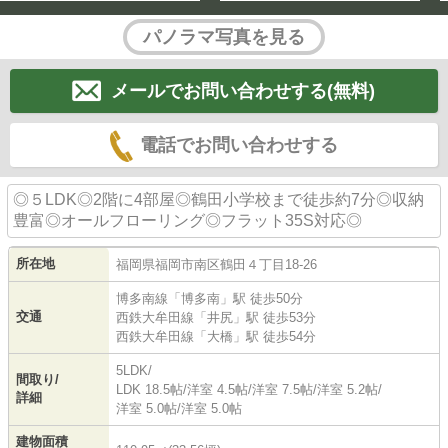
パノラマ写真を見る
メールでお問い合わせする(無料)
電話でお問い合わせする
◎５LDK◎2階に4部屋◎鶴田小学校まで徒歩約7分◎収納
豊富◎オールフローリング◎フラット35S対応◎
所在地
福岡県
福岡市南区
鶴田
４丁目18-26
博多南線
「
博多南
」駅 徒歩50分
交通
西鉄大牟田線
「
井尻
」駅 徒歩53分
西鉄大牟田線
「
大橋
」駅 徒歩54分
5LDK/
間取り/
LDK 18.5帖
/
洋室 4.5帖
/
洋室 7.5帖
/
洋室 5.2帖
/
詳細
洋室 5.0帖
/
洋室 5.0帖
建物面積