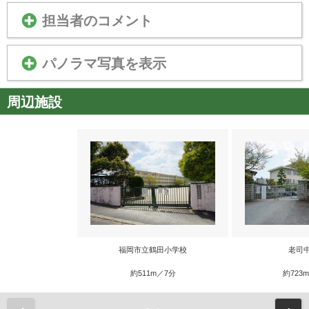
担当者のコメント
パノラマ写真を表示
周辺施設
福岡市立鶴田小学校
老司
約511m／7分
約723