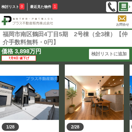
0
1
検討リスト
最近見た物件
お問合せ
福岡市南区鶴田4丁目5期 2号棟（全3棟）【仲
介手数料無料・0円】
価格
3,898
万円
検討リストに追加
7月9日 値下げ
1/28
2/28