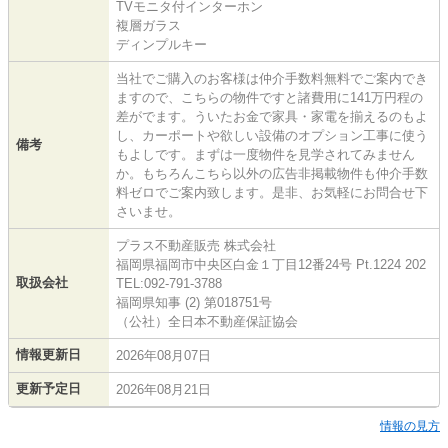
TVモニタ付インターホン
複層ガラス
ディンプルキー
当社でご購入のお客様は仲介手数料無料でご案内でき
ますので、こちらの物件ですと諸費用に141万円程の
差がでます。ういたお金で家具・家電を揃えるのもよ
し、カーポートや欲しい設備のオプション工事に使う
備考
もよしです。まずは一度物件を見学されてみません
か。もちろんこちら以外の広告非掲載物件も仲介手数
料ゼロでご案内致します。是非、お気軽にお問合せ下
さいませ。
プラス不動産販売 株式会社
福岡県福岡市中央区白金１丁目12番24号 Pt.1224 202
取扱会社
TEL:092-791-3788
福岡県知事 (2) 第018751号
（公社）全日本不動産保証協会
情報更新日
2026年08月07日
更新予定日
2026年08月21日
情報の見方