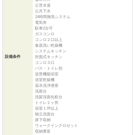
公営水道
公共下水
24時間換気システム
電気有
駐車2台可
ガスコンロ
コンロ２口以上
食器洗い乾燥機
システムキッチン
設備条件
対面式キッチン
コンロ３口
バス・トイレ別
追焚機能浴室
浴室乾燥機
温水洗浄便座
洗面台
洗髪洗面化粧台
トイレ２ヶ所
浴室１坪以上
独立洗面台
床下収納
ウォークインクロゼット
収納豊富