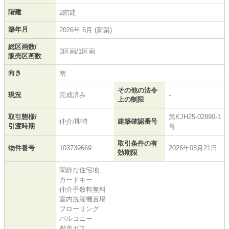
階建
2階建
築年月
2026年 6月 (新築)
総区画数/
3区画/1区画
販売区画数
向き
南
その他の法令
現況
完成済み
-
上の制限
取引態様/
第KJH25-02890-1
仲介/即時
建築確認番号
引渡時期
号
取引条件の有
物件番号
103739669
2026年08月21日
効期限
閑静な住宅地
カードキー
仲介手数料無料
室内洗濯機置場
フローリング
バルコニー
都市ガス