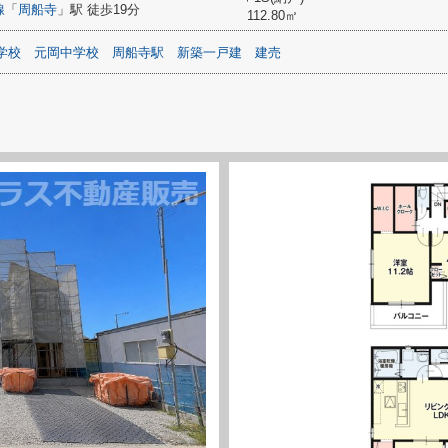
線
「
周船寺
」駅 徒歩19分
112.80㎡
学校
元岡中学校
周船寺駅
新築一戸建
建売