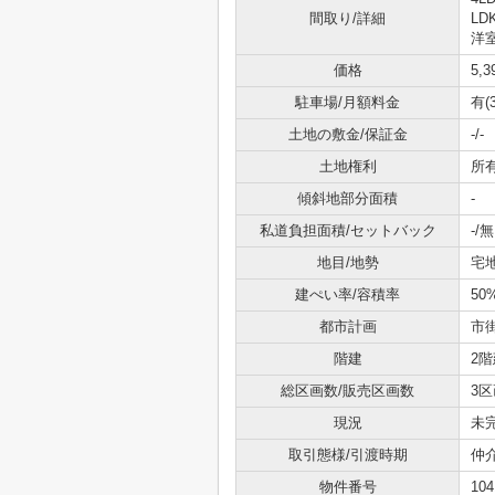
間取り/詳細
LD
洋室
価格
5,
駐車場/月額料金
有(
土地の敷金/保証金
-/-
土地権利
所
傾斜地部分面積
-
私道負担面積/セットバック
-/無
地目/地勢
宅地
建ぺい率/容積率
50
都市計画
市
階建
2階
総区画数/販売区画数
3区
現況
未
取引態様/引渡時期
仲介
物件番号
104