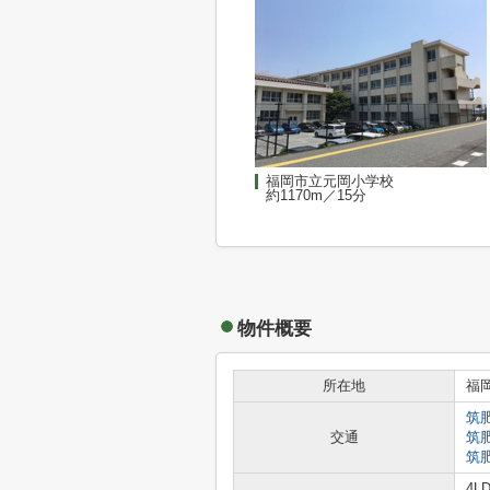
福岡市立元岡小学校
約1170m／15分
物件概要
所在地
福
筑
交通
筑
筑
4L