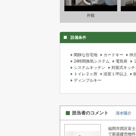
外観
設備条件
閑静な住宅地
カードキー
仲
24時間換気システム
電気有
システムキッチン
対面式キッチ
トイレ２ヶ所
浴室１坪以上
ディンプルキー
担当者のコメント
清水陽介
福岡市西区富士
で新築建売物件