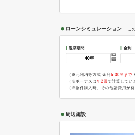
ローンシミュレーション
こ
返済期間
金利
（※元利均等方式 金利
5.00％まで
（※ボーナスは
年2回
で計算してい
（※物件購入時、その他諸費用が発
周辺施設