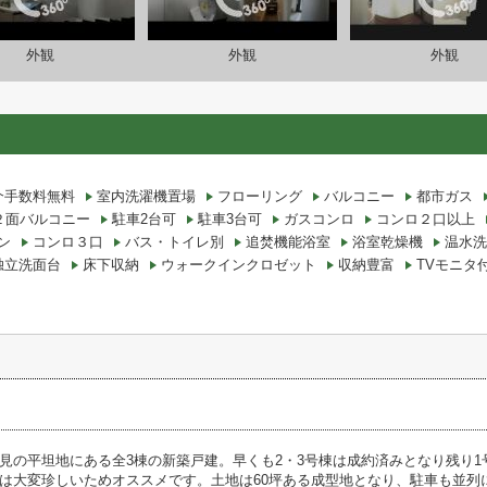
外観
外観
外観
介手数料無料
室内洗濯機置場
フローリング
バルコニー
都市ガス
２面バルコニー
駐車2台可
駐車3台可
ガスコンロ
コンロ２口以上
ン
コンロ３口
バス・トイレ別
追焚機能浴室
浴室乾燥機
温水洗
独立洗面台
床下収納
ウォークインクロゼット
収納豊富
TVモニタ
見の平坦地にある全3棟の新築戸建。早くも2・3号棟は成約済みとなり残り1
は大変珍しいためオススメです。土地は60坪ある成型地となり、駐車も並列に3