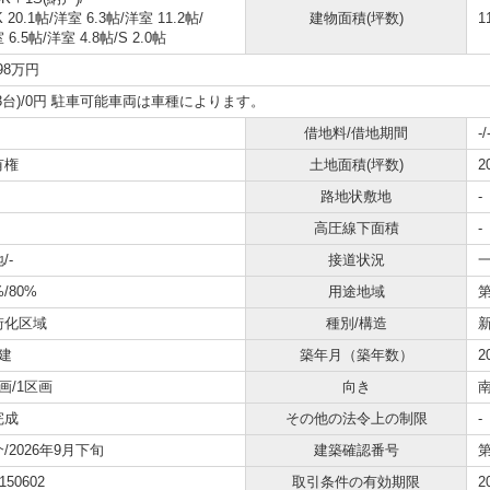
K 20.1帖
/
洋室 6.3帖
/
洋室 11.2帖
/
建物面積(坪数)
1
 6.5帖
/
洋室 4.8帖
/
S 2.0帖
398万円
3台)/0円 駐車可能車両は車種によります。
借地料/借地期間
-/
有権
土地面積(坪数)
2
路地状敷地
-
高圧線下面積
-
/-
接道状況
一
%/80%
用途地域
街化区域
種別/構造
建
築年月（築年数）
2
画/1区画
向き
完成
その他の法令上の制限
-
/2026年9月下旬
建築確認番号
第
150602
取引条件の有効期限
2