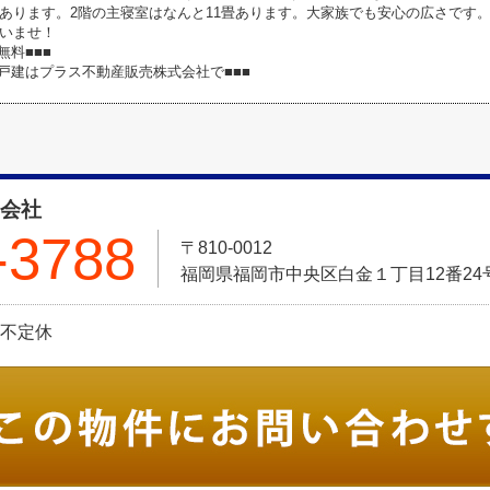
0畳あります。2階の主寝室はなんと11畳あります。大家族でも安心の広さで
いませ！
無料■■■
築戸建はプラス不動産販売株式会社で■■■
式会社
-3788
〒810-0012
福岡県福岡市中央区白金１丁目12番24号 Pt
日:不定休