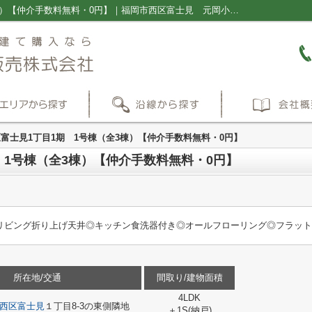
福岡市西区富士見1丁目1期 1号棟（全3棟）【仲介手数料無料・0円】｜福岡市西区富士見 元岡小学校 元岡中学校 周船寺駅 新築一戸建 建売 ｜福岡の新築一戸建て・仲介手数料無料の売買物件情報ならプラス不動産販売株式会社
富士見1丁目1期 1号棟（全3棟）【仲介手数料無料・0円】
 1号棟（全3棟）【仲介手数料無料・0円】
リビング折り上げ天井◎キッチン食洗器付き◎オールフローリング◎フラット3
所在地/交通
間取り/建物面積
4LDK
西区
富士見
１丁目8-3の東側隣地
＋1S(納戸)