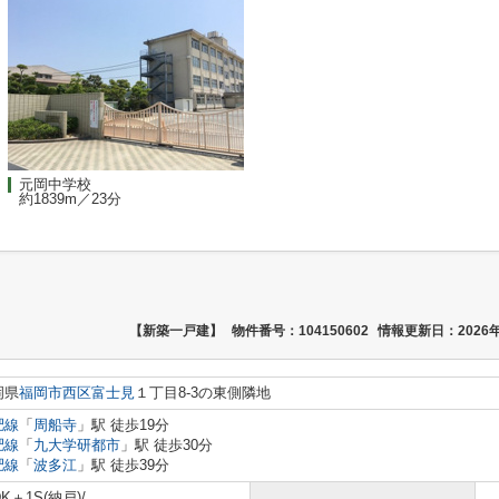
元岡中学校
約1839m／23分
【新築一戸建】
物件番号：104150602
情報更新日：2026年
岡県
福岡市西区
富士見
１丁目8-3の東側隣地
肥線
「
周船寺
」駅 徒歩19分
肥線
「
九大学研都市
」駅 徒歩30分
肥線
「
波多江
」駅 徒歩39分
DK＋1S(納戸)/