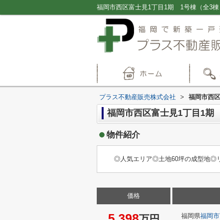
プラス不動産販売株式会社
>
福岡市西区
福岡市西区富士見1丁目1期
物件紹介
◎人気エリア◎土地60坪の成型地◎
価格
5,398
福岡県
福岡市
万円