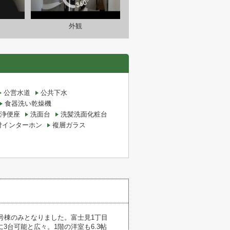
外観
公営水道
公共下水
食器洗い乾燥機
浄便座
洗面台
洗髪洗面化粧台
付インターホン
複層ガラス
号棟のみとなりました。富士見1丁目
台可能と広々。1階の洋室も6.3帖