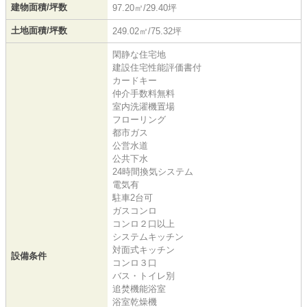
建物面積/坪数
97.20㎡/29.40坪
土地面積/坪数
249.02㎡/75.32坪
閑静な住宅地
建設住宅性能評価書付
カードキー
仲介手数料無料
室内洗濯機置場
フローリング
都市ガス
公営水道
公共下水
24時間換気システム
電気有
駐車2台可
ガスコンロ
コンロ２口以上
システムキッチン
対面式キッチン
設備条件
コンロ３口
バス・トイレ別
追焚機能浴室
浴室乾燥機