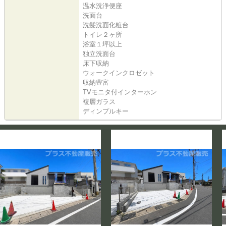
温水洗浄便座
洗面台
洗髪洗面化粧台
トイレ２ヶ所
浴室１坪以上
独立洗面台
床下収納
ウォークインクロゼット
収納豊富
TVモニタ付インターホン
複層ガラス
ディンプルキー