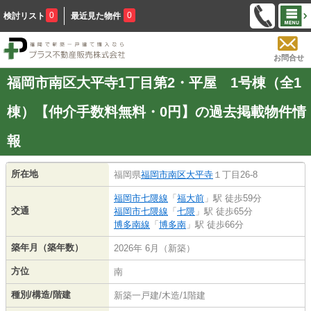
0
0
検討リスト
最近見た物件
お問合せ
福岡市南区大平寺1丁目第2・平屋 1号棟（全1
棟）【仲介手数料無料・0円】の過去掲載物件情
報
所在地
福岡県
福岡市南区
大平寺
１丁目26-8
福岡市七隈線
「
福大前
」駅 徒歩59分
交通
福岡市七隈線
「
七隈
」駅 徒歩65分
博多南線
「
博多南
」駅 徒歩66分
築年月（築年数）
2026年 6月（新築）
方位
南
種別/構造/階建
新築一戸建/木造/1階建