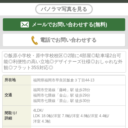
パノラマ写真を見る
メールでお問い合わせする(無料)
電話でお問い合わせする
◎飯原小学校・原中学校校区◎2階に4部屋◎駐車場2台可
能◎利便性の高い立地◎デザイナーズ仕様◎おしゃれな外
観◎フラット35S対応◎
所在地
福岡県
福岡市早良区
飯倉
３丁目44-13
福岡市空港線
「
藤崎
」駅 徒歩28分
交通
福岡市七隈線
「
金山
」駅 徒歩29分
福岡市七隈線
「
茶山
」駅 徒歩30分
4LDK/
間取り/
LDK 18.0帖
/
洋室 7.8帖
/
洋室 4.8帖
/
洋室 4.4帖
/
詳細
洋室 4.3帖