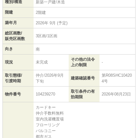
種別/構造
新築一戸建/木造
階建
2階建
築年月
2026年 9月 (予定)
総区画数/
3区画/1区画
販売区画数
向き
南
その他の法令
現況
未完成
-
上の制限
取引態様/
仲介/2026年9月
第R08SHC10420
建築確認番号
引渡時期
下旬
4号
取引条件の有
物件番号
104239270
2026年08月23日
効期限
カードキー
仲介手数料無料
室内洗濯機置場
フローリング
バルコニー
都市ガス