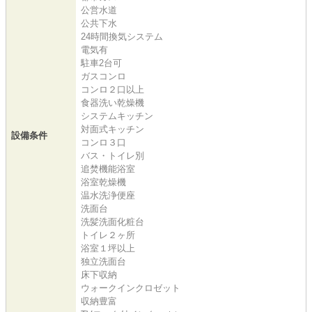
公営水道
公共下水
24時間換気システム
電気有
駐車2台可
ガスコンロ
コンロ２口以上
食器洗い乾燥機
システムキッチン
対面式キッチン
設備条件
コンロ３口
バス・トイレ別
追焚機能浴室
浴室乾燥機
温水洗浄便座
洗面台
洗髪洗面化粧台
トイレ２ヶ所
浴室１坪以上
独立洗面台
床下収納
ウォークインクロゼット
収納豊富