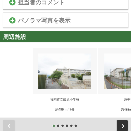
担当者のコメント
パノラマ写真を表示
周辺施設
福岡市立飯原小学校
原中
約499m／7分
約492
前