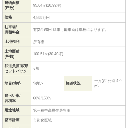
建物面積
95.84㎡(28.99坪)
(坪数)
価格
4,899万円
駐車場/
有(2台)/0円 駐車可能車両は車種によります。
月額料金
土地権利
所有権
土地面積
100.51㎡(30.40坪)
(坪数)
私道負担面積/
-/無
セットバック
一方(西 公道 4.0
地目/地勢
宅地/-
接道状況
m)
建ぺい率/
60%/150%
容積率
用途地域
第一種中高層住居専用
都市計画
市街化区域