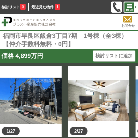
0
1
検討リスト
最近見た物件
お問合せ
福岡市早良区飯倉3丁目7期 1号棟（全3棟）
【仲介手数料無料・0円】
価格
4,899
万円
検討リストに追加
1/27
2/27