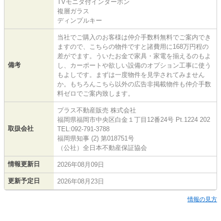
TVモニタ付インターホン
複層ガラス
ディンプルキー
当社でご購入のお客様は仲介手数料無料でご案内でき
ますので、こちらの物件ですと諸費用に168万円程の
差がでます。ういたお金で家具・家電を揃えるのもよ
備考
し、カーポートや欲しい設備のオプション工事に使う
もよしです。まずは一度物件を見学されてみません
か。もちろんこちら以外の広告非掲載物件も仲介手数
料ゼロでご案内致します。
プラス不動産販売 株式会社
福岡県福岡市中央区白金１丁目12番24号 Pt.1224 202
取扱会社
TEL:092-791-3788
福岡県知事 (2) 第018751号
（公社）全日本不動産保証協会
情報更新日
2026年08月09日
更新予定日
2026年08月23日
情報の見方