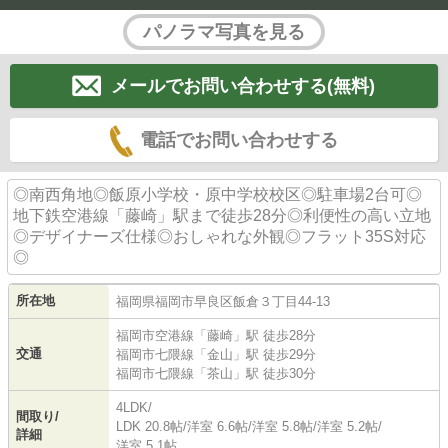
パノラマ写真を見る
メールでお問い合わせする(無料)
電話でお問い合わせする
◎南西角地◎飯原小学校・原中学校校区◎駐車場2台可◎
地下鉄空港線「藤崎」駅まで徒歩28分◎利便性の高い立地
◎デザイナーズ仕様◎おしゃれな外観◎フラット35S対応
◎
所在地
福岡県
福岡市早良区
飯倉
３丁目44-13
福岡市空港線
「
藤崎
」駅 徒歩28分
交通
福岡市七隈線
「
金山
」駅 徒歩29分
福岡市七隈線
「
茶山
」駅 徒歩30分
4LDK/
間取り/
LDK 20.8帖
/
洋室 6.6帖
/
洋室 5.8帖
/
洋室 5.2帖
/
詳細
洋室 5.1帖