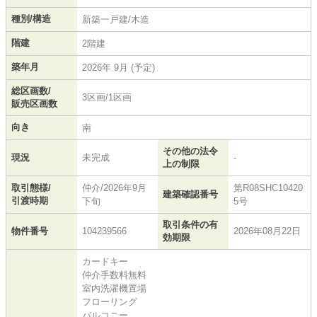
種別/構造
新築一戸建/木造
階建
2階建
築年月
2026年 9月 (予定)
総区画数/
3区画/1区画
販売区画数
向き
南
その他の法令
現況
未完成
-
上の制限
取引態様/
仲介/2026年9月
第R08SHC10420
建築確認番号
引渡時期
下旬
5号
取引条件の有
物件番号
104239566
2026年08月22日
効期限
カードキー
仲介手数料無料
室内洗濯機置場
フローリング
バルコニー