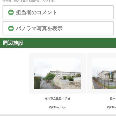
物件所在地とは異なる場合がございます。
担当者のコメント
パノラマ写真を表示
周辺施設
福岡市立飯原小学校
原中
約499m／7分
約492