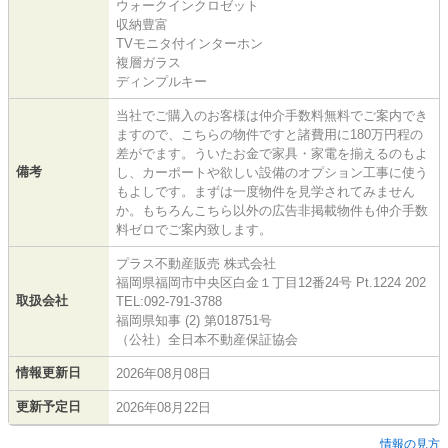
ウォークインクロゼット
収納豊富
TVモニタ付インターホン
複層ガラス
ディンプルキー
当社でご購入のお客様は仲介手数料無料でご案内でき
ますので、こちらの物件ですと諸費用に180万円程の
差がでます。ういたお金で家具・家電を揃えるのもよ
備考
し、カーポートや欲しい設備のオプション工事に使う
もよしです。まずは一度物件を見学されてみません
か。もちろんこちら以外の広告非掲載物件も仲介手数
料ゼロでご案内致します。
プラス不動産販売 株式会社
福岡県福岡市中央区白金１丁目12番24号 Pt.1224 202
取扱会社
TEL:092-791-3788
福岡県知事 (2) 第018751号
（公社）全日本不動産保証協会
情報更新日
2026年08月08日
更新予定日
2026年08月22日
情報の見方