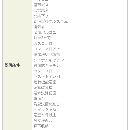
都市ガス
公営水道
公共下水
24時間換気システム
電気有
２面バルコニー
駐車2台可
ガスコンロ
コンロ２口以上
食器洗い乾燥機
システムキッチン
設備条件
対面式キッチン
コンロ３口
バス・トイレ別
追焚機能浴室
浴室乾燥機
温水洗浄便座
洗面台
洗髪洗面化粧台
トイレ２ヶ所
浴室１坪以上
独立洗面台
床下収納