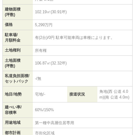
建物面積
102.19㎡(30.91坪)
(坪数)
価格
5,299万円
駐車場/
有(2台)/0円 駐車可能車両は車種によります。
月額料金
土地権利
所有権
土地面積
106.87㎡(32.32坪)
(坪数)
私道負担面積/
-/無
セットバック
角地(西 公道 4.0
地目/地勢
宅地/-
接道状況
m)(南 公道 4.0m)
建ぺい率/
60%/150%
容積率
用途地域
第一種中高層住居専用
都市計画
市街化区域