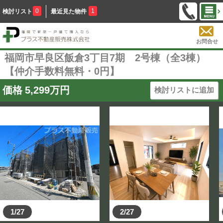
0
1
検討リスト
最近見た物件
お問合せ
福岡市早良区飯倉3丁目7期 2号棟（全3棟）
【仲介手数料無料・0円】
価格
5,299
万円
検討リストに追加
1/27
2/27