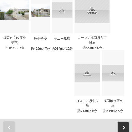
福岡市立飯原小
ローソン福岡原六丁
原中学校
サニー原店
学校
目店
約499m／7分
約368m／5分
約492m／7分
約954m／12分
コスモス原中央
福岡銀行原支
店
店
約718m／9分
約614m／8分
前