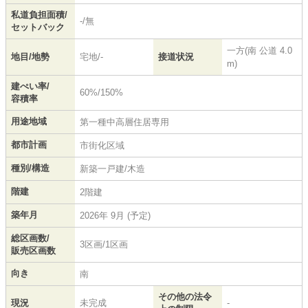
私道負担面積/
-/無
セットバック
一方(南 公道 4.0
地目/地勢
宅地/-
接道状況
m)
建ぺい率/
60%/150%
容積率
用途地域
第一種中高層住居専用
都市計画
市街化区域
種別/構造
新築一戸建/木造
階建
2階建
築年月
2026年 9月 (予定)
総区画数/
3区画/1区画
販売区画数
向き
南
その他の法令
現況
未完成
-