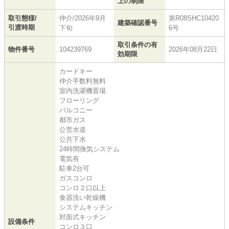
上の制限
取引態様/
仲介/2026年9月
第R08SHC10420
建築確認番号
引渡時期
下旬
6号
取引条件の有
物件番号
104239769
2026年08月22日
効期限
カードキー
仲介手数料無料
室内洗濯機置場
フローリング
バルコニー
都市ガス
公営水道
公共下水
24時間換気システム
電気有
駐車2台可
ガスコンロ
コンロ２口以上
食器洗い乾燥機
システムキッチン
対面式キッチン
設備条件
コンロ３口