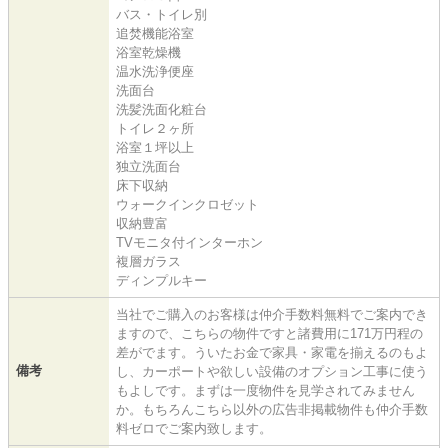
バス・トイレ別
追焚機能浴室
浴室乾燥機
温水洗浄便座
洗面台
洗髪洗面化粧台
トイレ２ヶ所
浴室１坪以上
独立洗面台
床下収納
ウォークインクロゼット
収納豊富
TVモニタ付インターホン
複層ガラス
ディンプルキー
当社でご購入のお客様は仲介手数料無料でご案内でき
ますので、こちらの物件ですと諸費用に171万円程の
差がでます。ういたお金で家具・家電を揃えるのもよ
備考
し、カーポートや欲しい設備のオプション工事に使う
もよしです。まずは一度物件を見学されてみません
か。もちろんこちら以外の広告非掲載物件も仲介手数
料ゼロでご案内致します。