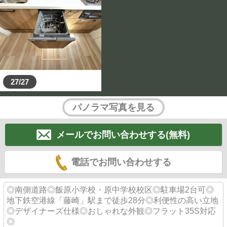
27/27
パノラマ写真を見る
メールでお問い合わせする(無料)
電話でお問い合わせする
◎南側道路◎飯原小学校・原中学校校区◎駐車場2台可◎
地下鉄空港線「藤崎」駅まで徒歩28分◎利便性の高い立地
◎デザイナーズ仕様◎おしゃれな外観◎フラット35S対応
◎