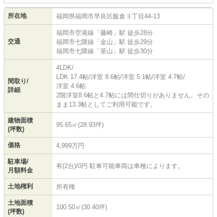
所在地
福岡県
福岡市早良区
飯倉
３丁目44-13
福岡市空港線
「
藤崎
」駅 徒歩28分
交通
福岡市七隈線
「
金山
」駅 徒歩29分
福岡市七隈線
「
茶山
」駅 徒歩30分
4LDK/
LDK 17.4帖
/
洋室 8.6帖
/
洋室 5.1帖
/
洋室 4.7帖
/
間取り/
洋室 4.6帖
詳細
2階洋室8.6帖と4.7帖には間仕切りがありません。その
まま13.3帖としてご利用可能です。
建物面積
95.65㎡(28.93坪)
(坪数)
価格
4,999万円
駐車場/
有(2台)/0円 駐車可能車両は車種によります。
月額料金
土地権利
所有権
土地面積
100.50㎡(30.40坪)
(坪数)