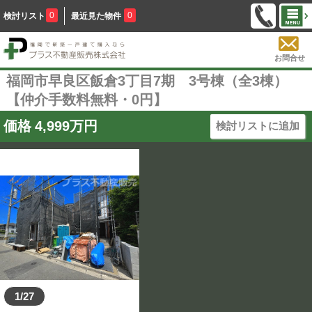
0
0
検討リスト
最近見た物件
お問合せ
福岡市早良区飯倉3丁目7期 3号棟（全3棟）
【仲介手数料無料・0円】
価格
4,999
万円
検討リストに追加
1/27