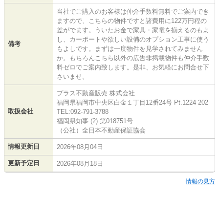
当社でご購入のお客様は仲介手数料無料でご案内でき
ますので、こちらの物件ですと諸費用に122万円程の
差がでます。ういたお金で家具・家電を揃えるのもよ
し、カーポートや欲しい設備のオプション工事に使う
備考
もよしです。まずは一度物件を見学されてみません
か。もちろんこちら以外の広告非掲載物件も仲介手数
料ゼロでご案内致します。是非、お気軽にお問合せ下
さいませ。
プラス不動産販売 株式会社
福岡県福岡市中央区白金１丁目12番24号 Pt.1224 202
取扱会社
TEL:092-791-3788
福岡県知事 (2) 第018751号
（公社）全日本不動産保証協会
情報更新日
2026年08月04日
更新予定日
2026年08月18日
情報の見方