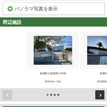
パノラマ写真を表示
周辺施設
粕屋町立粕屋西小学校
粕屋
約414m／6分
約1869
前