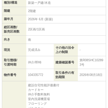
種別/構造
新築一戸建/木造
階建
2階建
築年月
2026年 6月 (新築)
総区画数/
2区画/1区画
販売区画数
向き
南
その他の法令
現況
完成済み
-
上の制限
取引態様/
第R08SHC10289
仲介/即時
建築確認番号
引渡時期
3号
取引条件の有
物件番号
104335772
2026年08月18日
効期限
建設住宅性能評価書付
カードキー
仲介手数料無料
室内洗濯機置場
フローリング