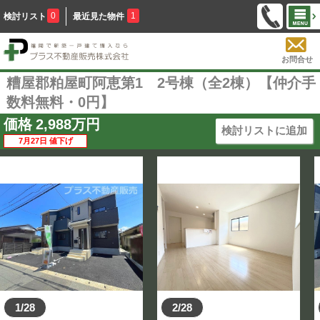
0
1
検討リスト
最近見た物件
お問合せ
糟屋郡粕屋町阿恵第1 2号棟（全2棟）【仲介手
数料無料・0円】
価格
2,988
万円
検討リストに追加
7月27日 値下げ
1/28
2/28