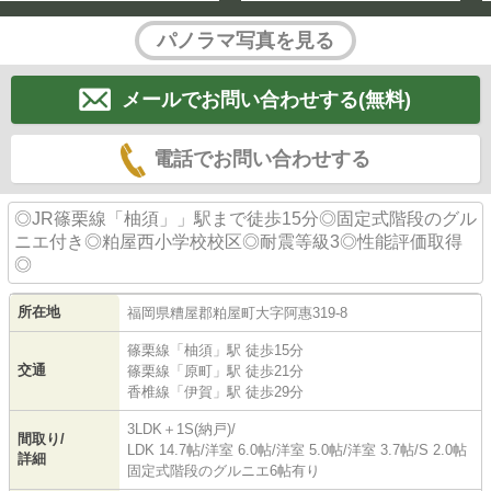
パノラマ写真を見る
メールでお問い合わせする(無料)
電話でお問い合わせする
◎JR篠栗線「柚須」」駅まで徒歩15分◎固定式階段のグル
ニエ付き◎粕屋西小学校校区◎耐震等級3◎性能評価取得
◎
所在地
福岡県
糟屋郡粕屋町
大字阿惠
319-8
篠栗線
「
柚須
」駅 徒歩15分
交通
篠栗線
「
原町
」駅 徒歩21分
香椎線
「
伊賀
」駅 徒歩29分
3LDK＋1S(納戸)/
間取り/
LDK 14.7帖
/
洋室 6.0帖
/
洋室 5.0帖
/
洋室 3.7帖
/
S 2.0帖
詳細
固定式階段のグルニエ6帖有り