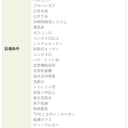
バルコニー
プロパンガス
公営水道
公共下水
24時間換気システム
電気有
ガスコンロ
コンロ２口以上
システムキッチン
設備条件
対面式キッチン
コンロ３口
バス・トイレ別
追焚機能浴室
浴室乾燥機
温水洗浄便座
洗面台
トイレ２ヶ所
浴室１坪以上
独立洗面台
床下収納
収納豊富
TVモニタ付インターホン
複層ガラス
ディンプルキー