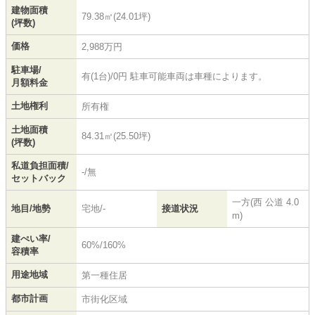
建物面積
79.38㎡(24.01坪)
(坪数)
価格
2,988万円
駐車場/
有(1台)/0円 駐車可能車両は車種によります。
月額料金
土地権利
所有権
土地面積
84.31㎡(25.50坪)
(坪数)
私道負担面積/
-/無
セットバック
一方(西 公道 4.0
地目/地勢
宅地/-
接道状況
m)
建ぺい率/
60%/160%
容積率
用途地域
第一種住居
都市計画
市街化区域