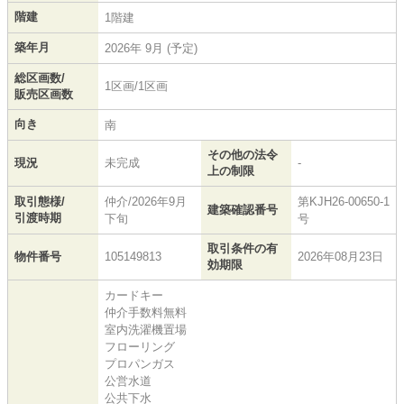
階建
1階建
築年月
2026年 9月 (予定)
総区画数/
1区画/1区画
販売区画数
向き
南
その他の法令
現況
未完成
-
上の制限
取引態様/
仲介/2026年9月
第KJH26-00650-1
建築確認番号
引渡時期
下旬
号
取引条件の有
物件番号
105149813
2026年08月23日
効期限
カードキー
仲介手数料無料
室内洗濯機置場
フローリング
プロパンガス
公営水道
公共下水