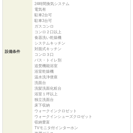
24時間換気システム
電気有
駐車2台可
駐車3台可
ガスコンロ
コンロ２口以上
食器洗い乾燥機
システムキッチン
対面式キッチン
設備条件
コンロ３口
バス・トイレ別
追焚機能浴室
浴室乾燥機
温水洗浄便座
洗面台
洗髪洗面化粧台
浴室１坪以上
独立洗面台
床下収納
ウォークインクロゼット
ウォークインシューズクロゼット
収納豊富
TVモニタ付インターホン