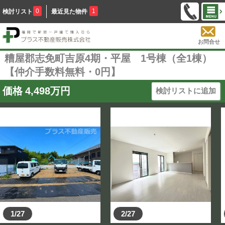
0
1
検討リスト
最近見た物件
お問合せ
糟屋郡志免町吉原4期・平屋 1号棟（全1棟）
【仲介手数料無料・0円】
価格
4,498
万円
検討リストに追加
1/27
2/27