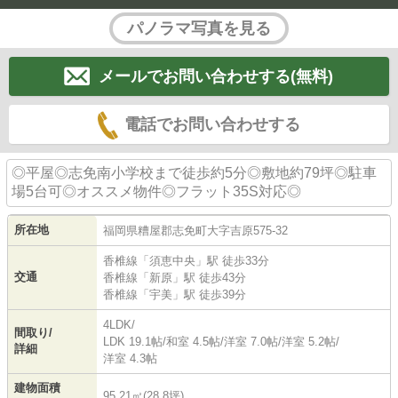
パノラマ写真を見る
メールでお問い合わせする(無料)
電話でお問い合わせする
◎平屋◎志免南小学校まで徒歩約5分◎敷地約79坪◎駐車
場5台可◎オススメ物件◎フラット35S対応◎
所在地
福岡県
糟屋郡志免町
大字吉原
575-32
香椎線
「
須恵中央
」駅 徒歩33分
交通
香椎線
「
新原
」駅 徒歩43分
香椎線
「
宇美
」駅 徒歩39分
4LDK/
間取り/
LDK 19.1帖
/
和室 4.5帖
/
洋室 7.0帖
/
洋室 5.2帖
/
詳細
洋室 4.3帖
建物面積
95.21㎡(28.8坪)