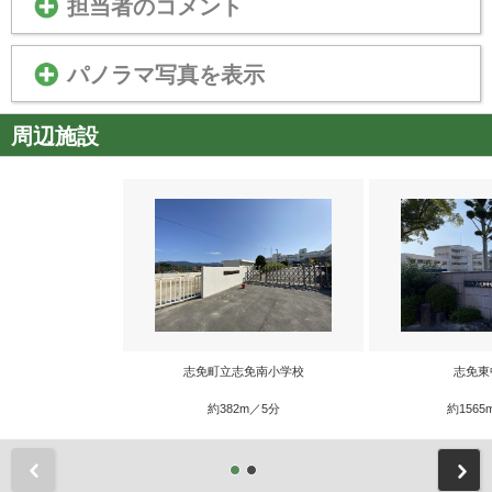
担当者のコメント
パノラマ写真を表示
周辺施設
志免町立志免南小学校
志免東
約382m／5分
約1565
前