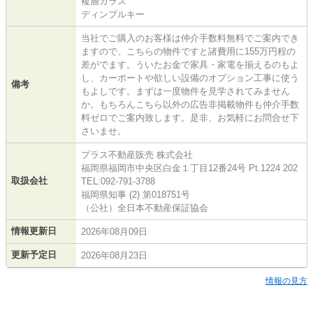
複層ガラス
ディンプルキー
当社でご購入のお客様は仲介手数料無料でご案内でき
ますので、こちらの物件ですと諸費用に155万円程の
差がでます。ういたお金で家具・家電を揃えるのもよ
し、カーポートや欲しい設備のオプション工事に使う
備考
もよしです。まずは一度物件を見学されてみません
か。もちろんこちら以外の広告非掲載物件も仲介手数
料ゼロでご案内致します。是非、お気軽にお問合せ下
さいませ。
プラス不動産販売 株式会社
福岡県福岡市中央区白金１丁目12番24号 Pt.1224 202
取扱会社
TEL:092-791-3788
福岡県知事 (2) 第018751号
（公社）全日本不動産保証協会
情報更新日
2026年08月09日
更新予定日
2026年08月23日
情報の見方