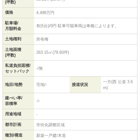
(坪数)
価格
4,498万円
駐車場/
有(5台)/0円 駐車可能車両は車種によります。
月額料金
土地権利
所有権
土地面積
263.15㎡(79.60坪)
(坪数)
私道負担面積/
-/無
セットバック
一方(西 公道 3.6
地目/地勢
宅地/-
接道状況
m)
建ぺい率/
-/-
容積率
用途地域
-
都市計画
市街化調整区域
種別/構造
新築一戸建/木造