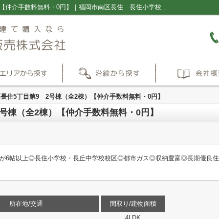
福岡市南区長住5丁目第9 2号棟（全2棟）【仲介手数料無料・0円】｜福岡市南区長住 長住小学校 長丘中学校 新築一戸建て 建売 ｜福岡の新築一戸建て・仲介手数料無料の売買物件情報ならプラス不動産販売株式会社
長住5丁目第9 2号棟（全2棟）【仲介手数料無料・0円】
2号棟（全2棟）【仲介手数料無料・0円】
室が6帖以上◎長住小学校・長丘中学校校区◎都市ガス◎収納豊富◎長期優良
所在地/交通
間取り/建物面積
4LDK