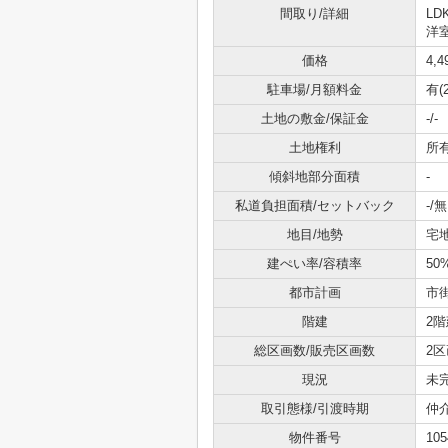
間取り/詳細
LD
洋室
価格
4,
駐車場/月額料金
有(
土地の敷金/保証金
-/-
土地権利
所
傾斜地部分面積
-
私道負担面積/セットバック
-/無
地目/地勢
宅地
建ぺい率/容積率
50
都市計画
市
階建
2階
総区画数/販売区画数
2区
現況
未
取引態様/引渡時期
仲介
物件番号
105