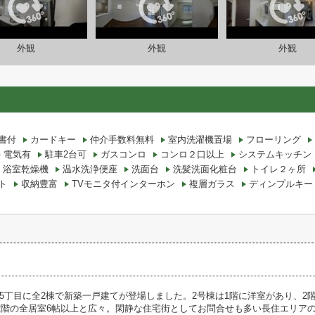
外観
外観
外観
書付
カードキー
仲介手数料無料
室内洗濯機置場
フローリング
電気有
駐車2台可
ガスコンロ
コンロ２口以上
システムキッチン
浴室乾燥機
温水洗浄便座
洗面台
洗髪洗面化粧台
トイレ２ヶ所
ト
収納豊富
TVモニタ付インターホン
複層ガラス
ディンプルキー
5丁目に全2棟で新築一戸建てが登場しました。2号棟は1階に洋室があり、2
。2階の全居室6帖以上と広々。閑静な住宅街としてお問合せも多い長住エリア