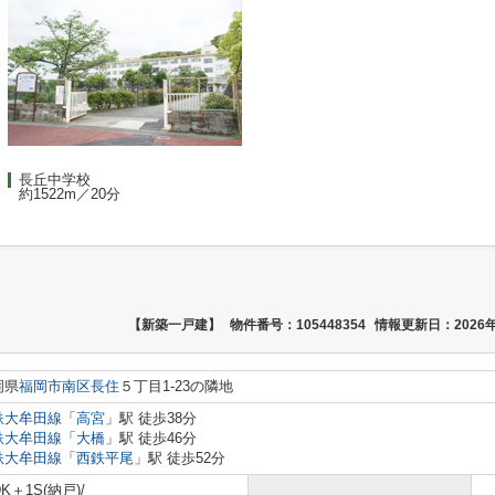
長丘中学校
約1522m／20分
【新築一戸建】
物件番号：105448354
情報更新日：2026年
岡県
福岡市南区
長住
５丁目1-23の隣地
鉄大牟田線
「
高宮
」駅 徒歩38分
鉄大牟田線
「
大橋
」駅 徒歩46分
鉄大牟田線
「
西鉄平尾
」駅 徒歩52分
DK＋1S(納戸)/