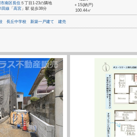
岡市南区
長住
５丁目1-23の隣地
＋1S(納戸)
牟田線
「
高宮
」駅 徒歩38分
100.44㎡
校
長丘中学校
新築一戸建て
建売