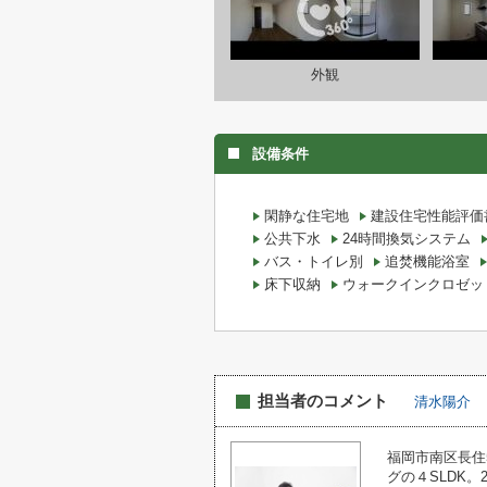
外観
設備条件
閑静な住宅地
建設住宅性能評価
公共下水
24時間換気システム
バス・トイレ別
追焚機能浴室
床下収納
ウォークインクロゼッ
担当者のコメント
清水陽介
福岡市南区長住
グの４SLDK