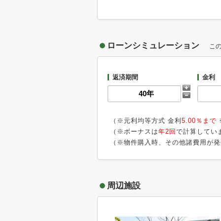
ローンシミュレーション
こ
返済期間
金利
（※元利均等方式 金利
5.00％まで
（※ボーナスは
年2回
で計算してい
（※物件購入時、その他諸費用が発
周辺施設