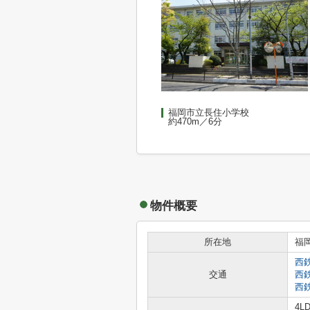
福岡市立長住小学校
約470m／6分
物件概要
所在地
福
西
交通
西
西
4L