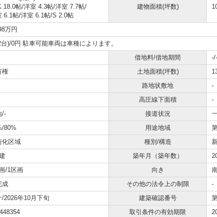
K 18.0帖
/
洋室 4.3帖
/
洋室 7.7帖
/
建物面積(坪数)
1
 6.1帖
/
洋室 6.1帖
/
S 2.0帖
498万円
2台)/0円 駐車可能車両は車種によります。
借地料/借地期間
-/
有権
土地面積(坪数)
1
路地状敷地
-
高圧線下面積
-
/-
接道状況
一
%/80%
用途地域
街化区域
種別/構造
建
築年月（築年数）
2
画/1区画
向き
完成
その他の法令上の制限
-
/2026年10月下旬
建築確認番号
第
448354
取引条件の有効期限
2