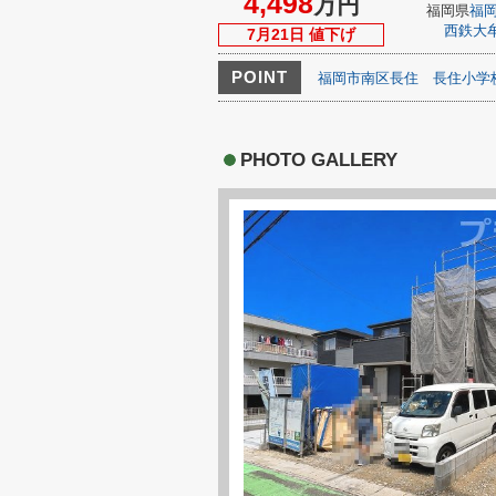
4,498
万円
福岡県
福
西鉄大
7月21日 値下げ
POINT
福岡市南区長住
長住小学
PHOTO GALLERY