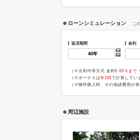
ローンシミュレーション
こ
返済期間
金利
（※元利均等方式 金利
5.00％まで
（※ボーナスは
年2回
で計算してい
（※物件購入時、その他諸費用が発
周辺施設