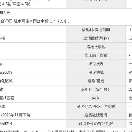
 4.5帖
/
洋室 4.5帖
098万円
2台)/0円 駐車可能車両は車種によります。
借地料/借地期間
-/
有権
土地面積(坪数)
1
路地状敷地
-
高圧線下面積
-
/-
接道状況
一
%/200%
用途地域
街化区域
種別/構造
建
築年月（築年数）
2
画/1区画
向き
完成
その他の法令上の制限
-
/2026年11月下旬
建築確認番号
第
459214
取引条件の有効期限
2