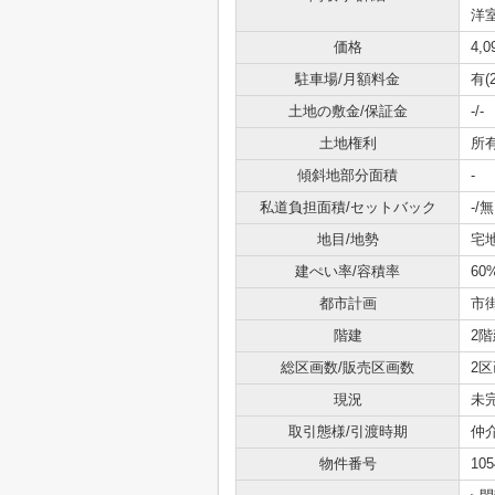
洋室
価格
4,
駐車場/月額料金
有(
土地の敷金/保証金
-/-
土地権利
所
傾斜地部分面積
-
私道負担面積/セットバック
-/無
地目/地勢
宅地
建ぺい率/容積率
60
都市計画
市
階建
2階
総区画数/販売区画数
2区
現況
未
取引態様/引渡時期
仲介
物件番号
105