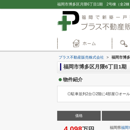
プラス不動産販売株式会社
>
福岡市博多
福岡市博多区月隈6丁目1期
物件紹介
◎駐車並列2台◎2階に4部屋◎オール
価格
4,098
福岡県
福岡
万円