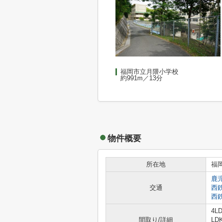
福岡市立月隈小学校
約991m／13分
物件概要
所在地
福
鹿
交通
西
西
4LD
間取り/詳細
LD