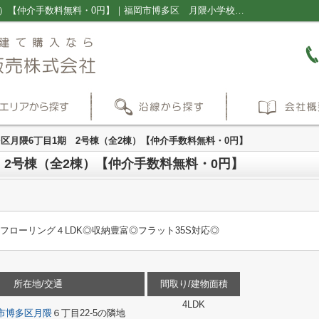
福岡市博多区月隈6丁目1期 2号棟（全2棟）【仲介手数料無料・0円】｜福岡市博多区 月隈小学校 席田中学校 新築一戸建て 建売 ｜福岡の新築一戸建て・仲介手数料無料の売買物件情報ならプラス不動産販売株式会社
区月隈6丁目1期 2号棟（全2棟）【仲介手数料無料・0円】
 2号棟（全2棟）【仲介手数料無料・0円】
フローリング４LDK◎収納豊富◎フラット35S対応◎
所在地/交通
間取り/建物面積
4LDK
市博多区
月隈
６丁目22-5の隣地