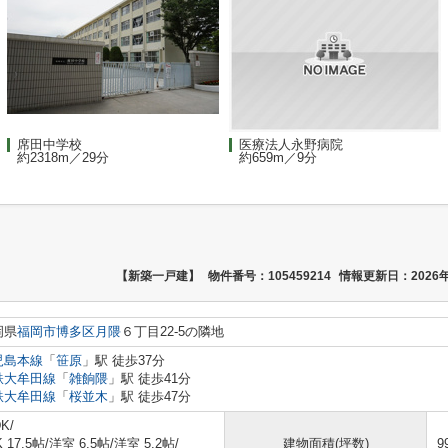
席田中学校
医療法人永野病院
約2318m／29分
約659m／9分
【新築一戸建】
物件番号：105459214
情報更新日：2026年
岡県
福岡市博多区
月隈
６丁目22-5の隣地
児島本線
「
笹原
」駅 徒歩37分
鉄大牟田線
「
雑餉隈
」駅 徒歩41分
鉄大牟田線
「
桜並木
」駅 徒歩47分
K/
K 17.5帖
/
洋室 6.5帖
/
洋室 5.2帖
/
建物面積(坪数)
9