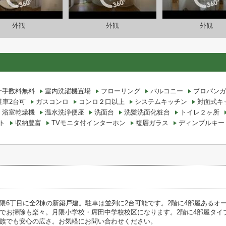
外観
外観
外観
介手数料無料
室内洗濯機置場
フローリング
バルコニー
プロパンガ
駐車2台可
ガスコンロ
コンロ２口以上
システムキッチン
対面式キ
浴室乾燥機
温水洗浄便座
洗面台
洗髪洗面化粧台
トイレ２ヶ所
ト
収納豊富
TVモニタ付インターホン
複層ガラス
ディンプルキー
隈6丁目に全2棟の新築戸建。駐車は並列に2台可能です。2階に4部屋あるオ
でお掃除も楽々。月隈小学校・席田中学校校区になります。2階に4部屋タイプ
族でも安心の広さ。お気軽にお問い合わせください。