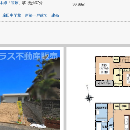
本線
「
笹原
」駅 徒歩37分
99.99㎡
席田中学校
新築一戸建て
建売