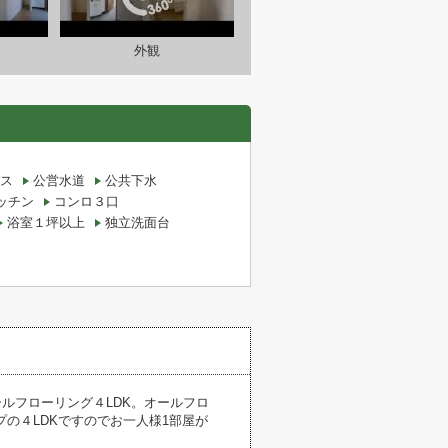
外観
ス
公営水道
公共下水
ッチン
コンロ３口
浴室１坪以上
独立洗面台
ールフローリング４LDK。オールフロ
の４LDKですのでお一人様1部屋が