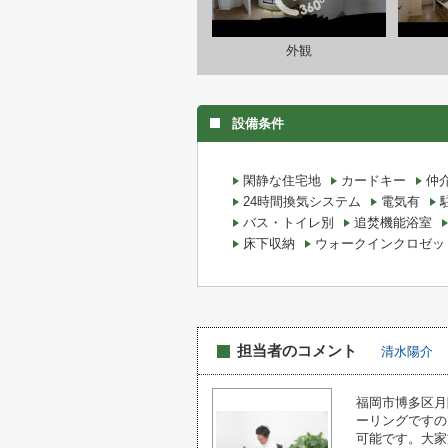
外観
設備条件
閑静な住宅地
カードキー
仲
24時間換気システム
電気有
バス・トイレ別
追焚機能浴室
床下収納
ウォークインクロゼッ
担当者のコメント
清水陽介
福岡市博多区月
ーリングですの
可能です。大家