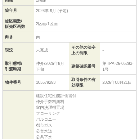
2階建
築年月
2026年 9月 (予定)
総区画数/
2区画/1区画
販売区画数
向き
南
その他の法令
現況
未完成
-
上の制限
取引態様/
仲介/2026年9月
第HPA-26-05293-
建築確認番号
引渡時期
下旬
1号
取引条件の有
物件番号
105579293
2026年08月21日
効期限
建設住宅性能評価書付
仲介手数料無料
室内洗濯機置場
フローリング
バルコニー
都市ガス
公営水道
公共下水