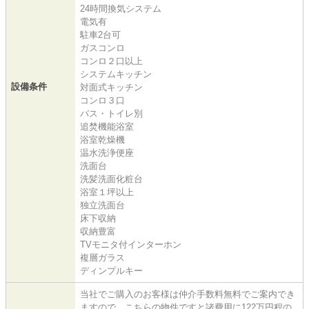
24時間換気システム
電気有
駐車2台可
ガスコンロ
コンロ２口以上
システムキッチン
設備条件
対面式キッチン
コンロ３口
バス・トイレ別
追焚機能浴室
浴室乾燥機
温水洗浄便座
洗面台
洗髪洗面化粧台
浴室１坪以上
独立洗面台
床下収納
収納豊富
TVモニタ付インターホン
複層ガラス
ディンプルキー
当社でご購入のお客様は仲介手数料無料でご案内でき
ますので、こちらの物件ですと諸費用に122万円程の