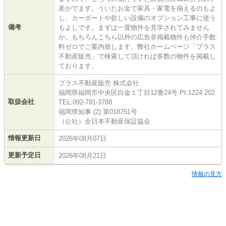
差がでます。ういたお金で家具・家電を揃えるのもよ
し、カーポートや欲しい設備のオプション工事に使う
備考
もよしです。まずは一度物件を見学されてみません
か。もちろんこちら以外の広告非掲載物件も仲介手数
料ゼロでご案内致します。弊社ホームページ「プラス
不動産販売」で検索して頂ければ多数の物件を掲載し
ております。
プラス不動産販売 株式会社
福岡県福岡市中央区白金１丁目12番24号 Pt.1224 202
取扱会社
TEL:092-791-3788
福岡県知事 (2) 第018751号
（公社）全日本不動産保証協会
情報更新日
2026年08月07日
更新予定日
2026年08月21日
情報の見方