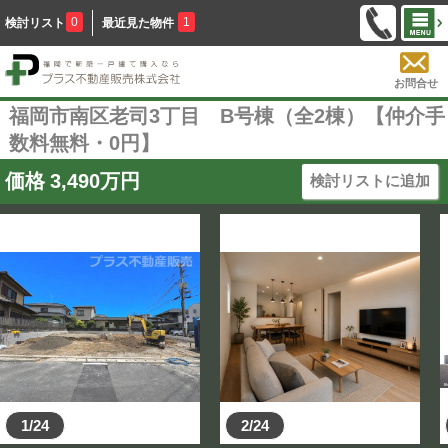
0
1
検討リスト
最近見た物件
お問合せ
福岡市南区老司3丁目 B号棟（全2棟）【仲介手
数料無料・0円】
価格
3,490
万円
検討リストに追加
1/24
2/24