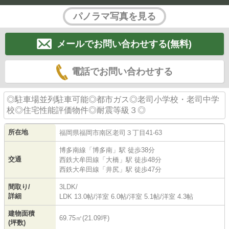
パノラマ写真を見る
メールでお問い合わせする(無料)
電話でお問い合わせする
◎駐車場並列駐車可能◎都市ガス◎老司小学校・老司中学
校◎住宅性能評価物件◎耐震等級３◎
所在地
福岡県
福岡市南区
老司
３丁目41-63
博多南線
「
博多南
」駅 徒歩38分
交通
西鉄大牟田線
「
大橋
」駅 徒歩48分
西鉄大牟田線
「
井尻
」駅 徒歩47分
間取り/
3LDK/
詳細
LDK 13.0帖
/
洋室 6.0帖
/
洋室 5.1帖
/
洋室 4.3帖
建物面積
69.75㎡(21.09坪)
(坪数)