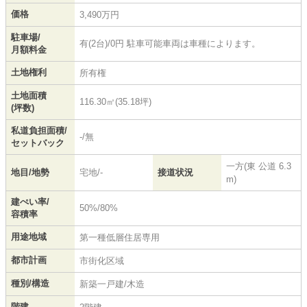
価格
3,490万円
駐車場/
有(2台)/0円 駐車可能車両は車種によります。
月額料金
土地権利
所有権
土地面積
116.30㎡(35.18坪)
(坪数)
私道負担面積/
-/無
セットバック
一方(東 公道 6.3
地目/地勢
宅地/-
接道状況
m)
建ぺい率/
50%/80%
容積率
用途地域
第一種低層住居専用
都市計画
市街化区域
種別/構造
新築一戸建/木造
階建