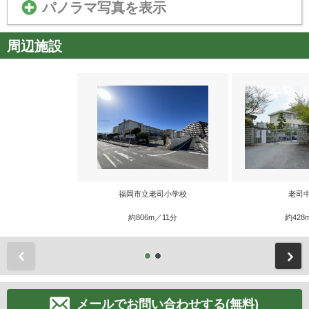
パノラマ写真を表示
周辺施設
福岡市立老司小学校
老司
約806m／11分
約428
前
メールでお問い合わせする(無料)