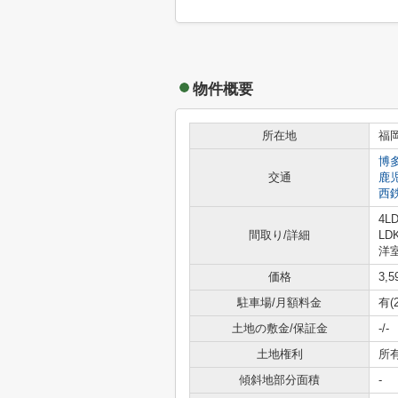
物件概要
所在地
福
博
交通
鹿
西
4LD
間取り/詳細
LD
洋室
価格
3,
駐車場/月額料金
有(
土地の敷金/保証金
-/-
土地権利
所
傾斜地部分面積
-