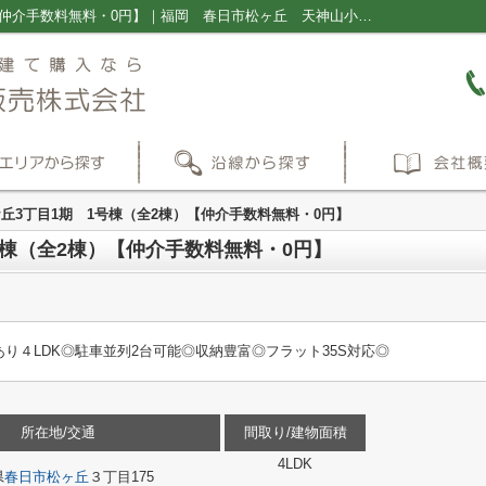
春日市松ケ丘3丁目1期 1号棟（全2棟）【仲介手数料無料・0円】｜福岡 春日市松ヶ丘 天神山小学校 春日南中学校 南福岡駅 新築一戸建て 建売 ｜福岡の新築一戸建て・仲介手数料無料の売買物件情報ならプラス不動産販売株式会社
丘3丁目1期 1号棟（全2棟）【仲介手数料無料・0円】
号棟（全2棟）【仲介手数料無料・0円】
り４LDK◎駐車並列2台可能◎収納豊富◎フラット35S対応◎
所在地/交通
間取り/建物面積
4LDK
県
春日市
松ヶ丘
３丁目175