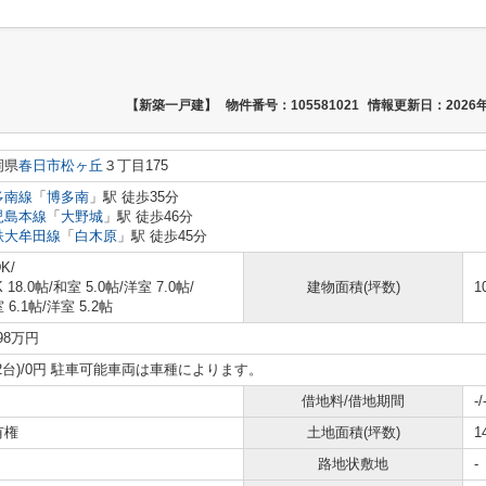
【新築一戸建】
物件番号：105581021
情報更新日：2026年
岡県
春日市
松ヶ丘
３丁目175
多南線
「
博多南
」駅 徒歩35分
児島本線
「
大野城
」駅 徒歩46分
鉄大牟田線
「
白木原
」駅 徒歩45分
K/
K 18.0帖
/
和室 5.0帖
/
洋室 7.0帖
/
建物面積(坪数)
1
 6.1帖
/
洋室 5.2帖
598万円
2台)/0円 駐車可能車両は車種によります。
借地料/借地期間
-/
有権
土地面積(坪数)
1
路地状敷地
-