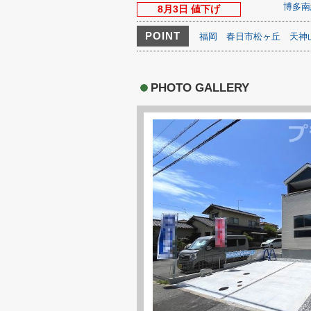
博多南
8月3日 値下げ
POINT
福岡
春日市松ヶ丘
天神
PHOTO GALLERY