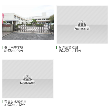
春日南中学校
月の浦幼稚園
約435m／6分
約1503m／19分
春日白水郵便局
約930m／12分