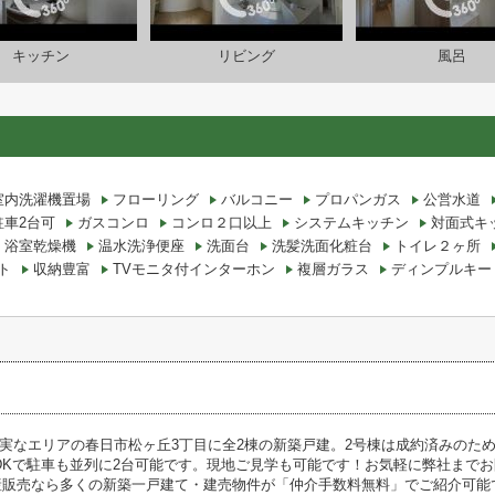
キッチン
リビング
風呂
室内洗濯機置場
フローリング
バルコニー
プロパンガス
公営水道
駐車2台可
ガスコンロ
コンロ２口以上
システムキッチン
対面式キ
浴室乾燥機
温水洗浄便座
洗面台
洗髪洗面化粧台
トイレ２ヶ所
ト
収納豊富
TVモニタ付インターホン
複層ガラス
ディンプルキー
実なエリアの春日市松ヶ丘3丁目に全2棟の新築戸建。2号棟は成約済みのため
DKで駐車も並列に2台可能です。現地ご見学も可能です！お気軽に弊社まで
産販売なら多くの新築一戸建て・建売物件が「仲介手数料無料」でご紹介可能