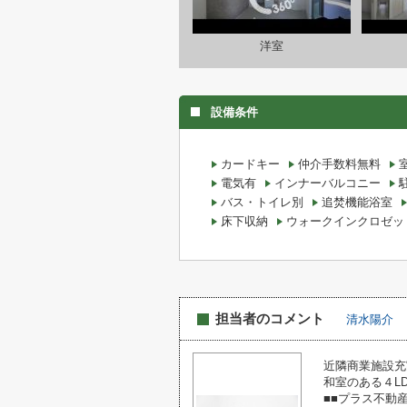
洋室
設備条件
カードキー
仲介手数料無料
電気有
インナーバルコニー
バス・トイレ別
追焚機能浴室
床下収納
ウォークインクロゼッ
担当者のコメント
清水陽介
近隣商業施設充
和室のある４L
■■プラス不動