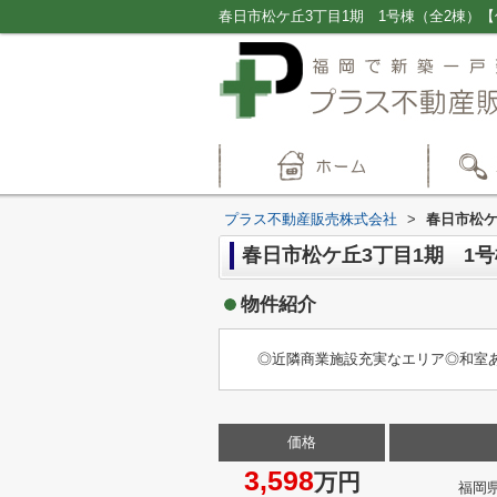
プラス不動産販売株式会社
>
春日市松ケ
春日市松ケ丘3丁目1期 1
物件紹介
◎近隣商業施設充実なエリア◎和室あ
価格
3,598
万円
福岡