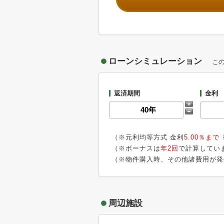
ローンシミュレーション
こ
返済期間
金利
（※元利均等方式 金利
5.00％まで
（※ボーナスは
年2回
で計算してい
（※物件購入時、その他諸費用が発
周辺施設