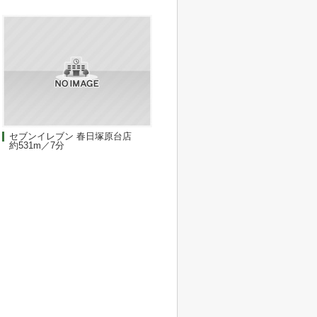
セブンイレブン 春日塚原台店
約531m／7分