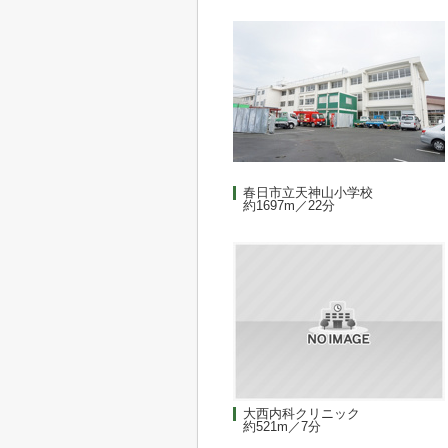
春日市立天神山小学校
約1697m／22分
大西内科クリニック
約521m／7分