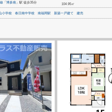
線
「
博多南
」駅 徒歩35分
104.95㎡
山小学校
春日南中学校
南福岡駅
新築一戸建て
建売