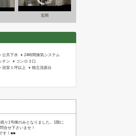
玄関
公共下水
24時間換気システム
ッチン
コンロ３口
浴室１坪以上
独立洗面台
残り1号棟のみとなりました。1階に
お問合せ下さいませ！
です！■■