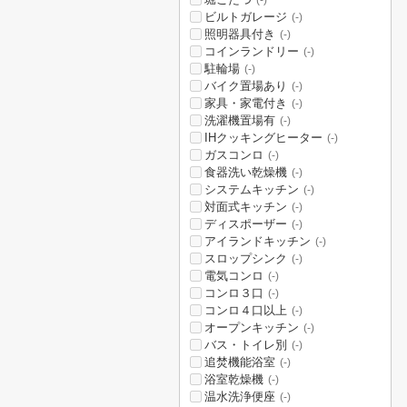
(-)
ビルトガレージ
(-)
照明器具付き
(-)
コインランドリー
(-)
駐輪場
(-)
バイク置場あり
(-)
家具・家電付き
(-)
洗濯機置場有
(-)
IHクッキングヒーター
(-)
ガスコンロ
(-)
食器洗い乾燥機
(-)
システムキッチン
(-)
対面式キッチン
(-)
ディスポーザー
(-)
アイランドキッチン
(-)
スロップシンク
(-)
電気コンロ
(-)
コンロ３口
(-)
コンロ４口以上
(-)
オープンキッチン
(-)
バス・トイレ別
(-)
追焚機能浴室
(-)
浴室乾燥機
(-)
温水洗浄便座
(-)