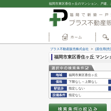
プラス不動産販売株式会社
>
(居住用(売
福岡市東区香住ヶ丘 マンシ
地域
福岡市東区香住ヶ丘
価格
下限なし～上限なし
駅徒歩
指定しない
設備条件
指定なし