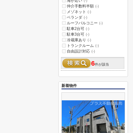
海が近い
(-)
仲介手数料半額
(-)
メゾネット
(-)
ベランダ
(-)
ルーフバルコニー
(-)
駐車2台可
(-)
駐車3台可
(-)
冷蔵庫あり
(-)
トランクルーム
(-)
自由設計対応
(-)
6
件が該当
新着物件