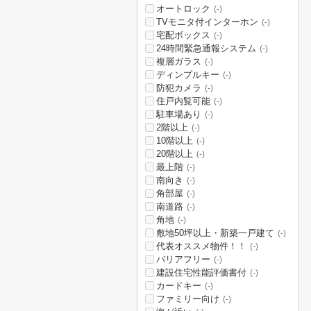
オートロック
(-)
TVモニタ付インターホン
(-)
宅配ボックス
(-)
24時間緊急通報システム
(-)
複層ガラス
(-)
ディンプルキー
(-)
防犯カメラ
(-)
住戸内覧可能
(-)
駐車場あり
(-)
2階以上
(-)
10階以上
(-)
20階以上
(-)
最上階
(-)
南向き
(-)
角部屋
(-)
南道路
(-)
角地
(-)
敷地50坪以上・新築一戸建て
(-)
代表オススメ物件！！
(-)
バリアフリー
(-)
建設住宅性能評価書付
(-)
カードキー
(-)
ファミリー向け
(-)