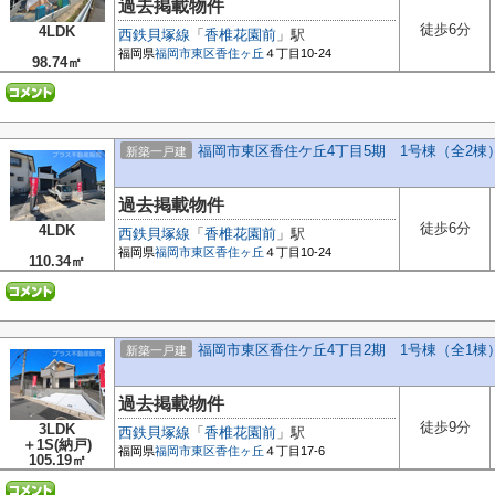
過去掲載物件
徒歩6分
4LDK
西鉄貝塚線
「
香椎花園前
」駅
福岡県
福岡市東区
香住ヶ丘
４丁目10-24
98.74㎡
福岡市東区香住ケ丘4丁目5期 1号棟（全2棟
新築一戸建
過去掲載物件
徒歩6分
4LDK
西鉄貝塚線
「
香椎花園前
」駅
福岡県
福岡市東区
香住ヶ丘
４丁目10-24
110.34㎡
福岡市東区香住ケ丘4丁目2期 1号棟（全1棟
新築一戸建
過去掲載物件
徒歩9分
3LDK
西鉄貝塚線
「
香椎花園前
」駅
＋1S(納戸)
福岡県
福岡市東区
香住ヶ丘
４丁目17-6
105.19㎡