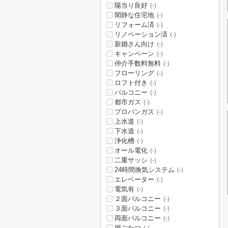
陽当り良好
(-)
閑静な住宅地
(-)
リフォーム済
(-)
リノベーション済
(-)
新婚さん向け
(-)
キャンペーン
(-)
仲介手数料無料
(-)
フローリング
(-)
ロフト付き
(-)
バルコニー
(-)
都市ガス
(-)
プロパンガス
(-)
上水道
(-)
下水道
(-)
浄化槽
(-)
オール電化
(-)
二重サッシ
(-)
24時間換気システム
(-)
エレベーター
(-)
電気有
(-)
２面バルコニー
(-)
３面バルコニー
(-)
両面バルコニー
(-)
堀ごたつ