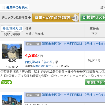
募集中のみ表示
該
外観
/
間取り図
価格
駅徒歩
停歩
交通 / 所在地
間取り/面積
福岡市東区香住ケ丘5丁目3期 1号棟（全1棟
新築一戸建
4,398
万円
徒歩11分
4LDK
西鉄貝塚線
「
唐の原
」駅
福岡県
福岡市東区
香住ヶ丘
５丁目22-5
106.80㎡
◎西鉄貝塚線「唐の原」駅まで徒歩11分◎香住ケ丘小学校校区◎都市ガス◎
SLDK◎室内広々◎収納豊富な間取り◎ウォークインクローゼット◎フラット
福岡市東区香住ケ丘4丁目5期 2号棟（全2棟
新築一戸建