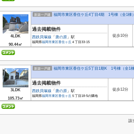
福岡市東区香住ケ丘4丁目4期 1号棟（全1棟
新築一戸建
過去掲載物件
徒歩10分
4LDK
西鉄貝塚線
「
唐の原
」駅
福岡県
福岡市東区
香住ヶ丘
４丁目33-15
90.44㎡
福岡市東区香住ケ丘5丁目1期K 1号棟（全1
新築一戸建
過去掲載物件
徒歩12分
3LDK
西鉄貝塚線
「
唐の原
」駅
福岡県
福岡市東区
香住ヶ丘
５丁目18-5の隣地
105.73㎡
該