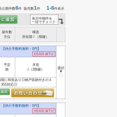
6
1
1-6
当公開件数
件 販売数
件
件表示
表示中物件を
一括でチェック
築年数
構造
方位
所在階 / （階建）
）【仲介手数料無料・0円】
6月22日 値下げ
予定
木造
選択
南
-/（2階建）
▼
1階に和室あり◎納戸収納付きの４
35S対応◎
）【仲介手数料無料・0円】
4月21日 値下げ