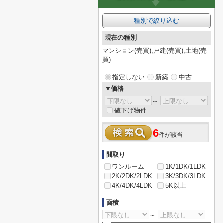
種別で絞り込む
現在の種別
マンション(売買),戸建(売買),土地(売
買)
指定しない
新築
中古
▼価格
～
値下げ物件
6
件が該当
間取り
ワンルーム
1K/1DK/1LDK
2K/2DK/2LDK
3K/3DK/3LDK
4K/4DK/4LDK
5K以上
面積
～