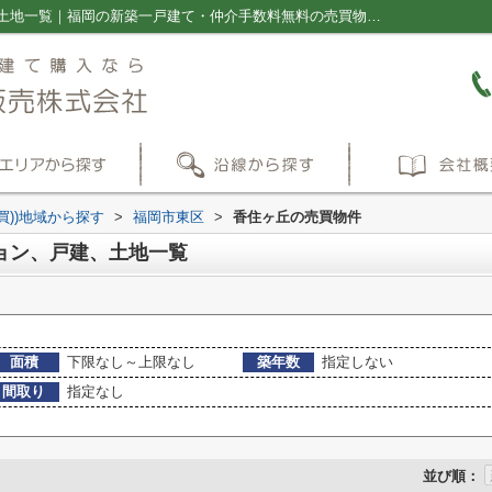
福岡市東区香住ヶ丘のマンション、戸建、土地一覧｜福岡の新築一戸建て・仲介手数料無料の売買物件情報ならプラス不動産販売株式会社
買))地域から探す
>
福岡市東区
>
香住ヶ丘の売買物件
ョン、戸建、土地一覧
面積
下限なし～上限なし
築年数
指定しない
間取り
指定なし
並び順：