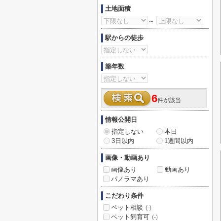
土地面積
～
駅からの徒歩
築年数
6
件が該当
情報公開日
指定しない
本日
3日以内
1週間以内
画像・動画あり
画像あり
動画あり
パノラマあり
こだわり条件
ペット相談
(-)
ペット飼育可
(-)