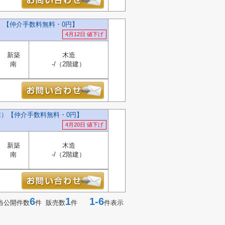
）【仲介手数料無料・0円】
4月12日 値下げ
新築
木造
南
-/（2階建）
棟）【仲介手数料無料・0円】
4月20日 値下げ
新築
木造
南
-/（2階建）
6
1
1-6
当公開件数
件 販売数
件
件表示