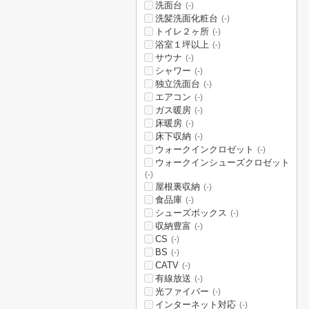
洗面台
(-)
洗髪洗面化粧台
(-)
トイレ２ヶ所
(-)
浴室１坪以上
(-)
サウナ
(-)
シャワー
(-)
独立洗面台
(-)
エアコン
(-)
ガス暖房
(-)
床暖房
(-)
床下収納
(-)
ウォークインクロゼット
(-)
ウォークインシューズクロゼット
(-)
屋根裏収納
(-)
食品庫
(-)
シューズボックス
(-)
収納豊富
(-)
CS
(-)
BS
(-)
CATV
(-)
有線放送
(-)
光ファイバー
(-)
インターネット対応
(-)