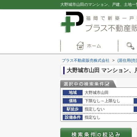
プラス不動産販売株式会社
>
(居住用(売
大野城市山田 マンション、
地域
大野城市山田
価格
下限なし～上限なし
駅徒歩
指定しない
設備条件
指定なし