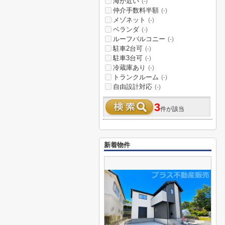
海が近い
(-)
仲介手数料半額
(-)
メゾネット
(-)
ベランダ
(-)
ルーフバルコニー
(-)
駐車2台可
(-)
駐車3台可
(-)
冷蔵庫あり
(-)
トランクルーム
(-)
自由設計対応
(-)
3
件が該当
新着物件