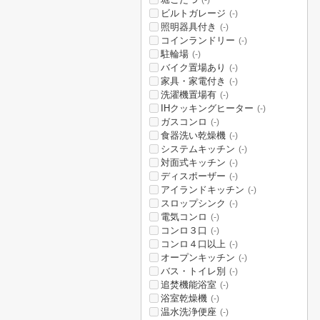
(-)
ビルトガレージ
(-)
照明器具付き
(-)
コインランドリー
(-)
駐輪場
(-)
バイク置場あり
(-)
家具・家電付き
(-)
洗濯機置場有
(-)
IHクッキングヒーター
(-)
ガスコンロ
(-)
食器洗い乾燥機
(-)
システムキッチン
(-)
対面式キッチン
(-)
ディスポーザー
(-)
アイランドキッチン
(-)
スロップシンク
(-)
電気コンロ
(-)
コンロ３口
(-)
コンロ４口以上
(-)
オープンキッチン
(-)
バス・トイレ別
(-)
追焚機能浴室
(-)
浴室乾燥機
(-)
温水洗浄便座
(-)