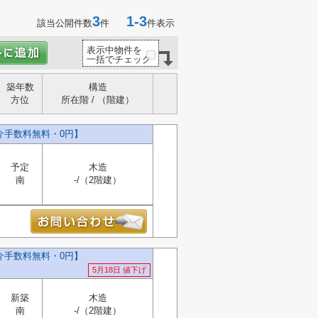
3
1-3
該当公開件数
件
件表示
表示中物件を
一括でチェック
築年数
構造
方位
所在階 / （階建）
介手数料無料・0円】
予定
木造
南
-/（2階建）
介手数料無料・0円】
5月18日 値下げ
新築
木造
南
-/（2階建）