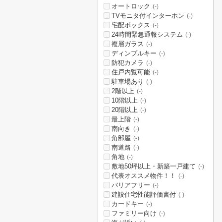
オートロック
(-)
TVモニタ付インターホン
(-)
宅配ボックス
(-)
24時間緊急通報システム
(-)
複層ガラス
(-)
ディンプルキー
(-)
防犯カメラ
(-)
住戸内覧可能
(-)
駐車場あり
(-)
2階以上
(-)
10階以上
(-)
20階以上
(-)
最上階
(-)
南向き
(-)
角部屋
(-)
南道路
(-)
角地
(-)
敷地50坪以上・新築一戸建て
(-)
代表オススメ物件！！
(-)
バリアフリー
(-)
建設住宅性能評価書付
(-)
カードキー
(-)
ファミリー向け
(-)