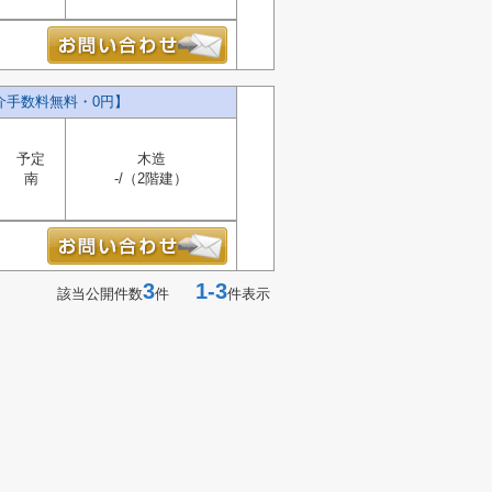
介手数料無料・0円】
予定
木造
南
-/（2階建）
3
1-3
該当公開件数
件
件表示