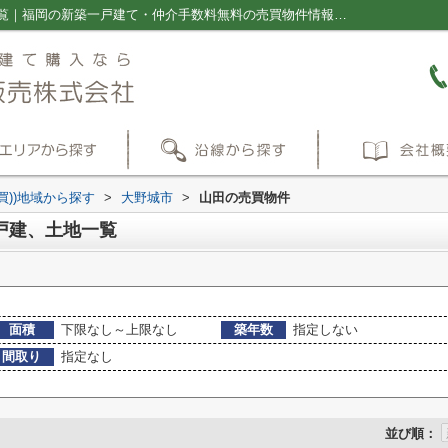
大野城市山田のマンション、戸建、土地一覧｜福岡の新築一戸建て・仲介手数料無料の売買物件情報ならプラス不動産販売株式会社
買))地域から探す
>
大野城市
>
山田の売買物件
戸建、土地一覧
面積
下限なし～上限なし
築年数
指定しない
間取り
指定なし
並び順：