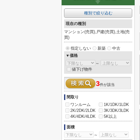
種別で絞り込む
現在の種別
マンション(売買),戸建(売買),土地(売
買)
指定しない
新築
中古
▼価格
～
値下げ物件
3
件が該当
間取り
ワンルーム
1K/1DK/1LDK
2K/2DK/2LDK
3K/3DK/3LDK
4K/4DK/4LDK
5K以上
面積
～