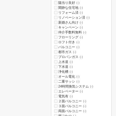
陽当り良好
(-)
閑静な住宅地
(-)
リフォーム済
(-)
リノベーション済
(-)
新婚さん向け
(-)
キャンペーン
(-)
仲介手数料無料
(-)
フローリング
(-)
ロフト付き
(-)
バルコニー
(-)
都市ガス
(-)
プロパンガス
(-)
上水道
(-)
下水道
(-)
浄化槽
(-)
オール電化
(-)
二重サッシ
(-)
24時間換気システム
(-)
エレベーター
(-)
電気有
(-)
２面バルコニー
(-)
３面バルコニー
(-)
両面バルコニー
(-)
堀ごたつ