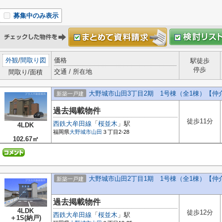
募集中のみ表示
外観
/
間取り図
価格
駅徒歩
停歩
交通 / 所在地
間取り/面積
大野城市山田3丁目2期 1号棟（全1棟）【仲
新築一戸建
過去掲載物件
徒歩11分
西鉄大牟田線
「
桜並木
」駅
4LDK
福岡県
大野城市
山田
３丁目2-28
102.67㎡
大野城市山田2丁目1期 1号棟（全1棟）【仲
新築一戸建
過去掲載物件
4LDK
徒歩12分
西鉄大牟田線
「
桜並木
」駅
＋1S(納戸)