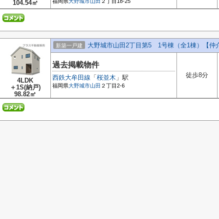
福岡県
大野城市
山田
２丁目18-25
104.54㎡
大野城市山田2丁目第5 1号棟（全1棟）【仲
新築一戸建
過去掲載物件
徒歩8分
西鉄大牟田線
「
桜並木
」駅
4LDK
福岡県
大野城市
山田
２丁目2-6
＋1S(納戸)
98.82㎡