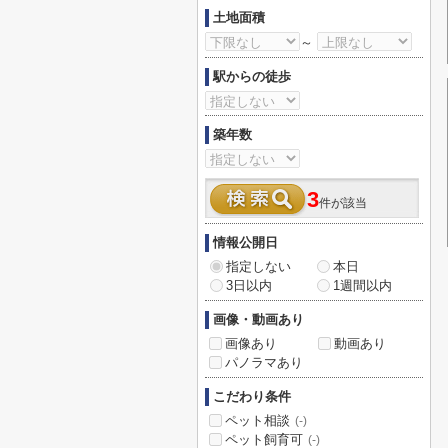
土地面積
～
駅からの徒歩
築年数
3
件が該当
情報公開日
指定しない
本日
3日以内
1週間以内
画像・動画あり
画像あり
動画あり
パノラマあり
こだわり条件
ペット相談
(-)
ペット飼育可
(-)