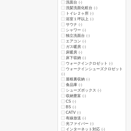
洗面台
(-)
洗髪洗面化粧台
(-)
トイレ２ヶ所
(-)
浴室１坪以上
(-)
サウナ
(-)
シャワー
(-)
独立洗面台
(-)
エアコン
(-)
ガス暖房
(-)
床暖房
(-)
床下収納
(-)
ウォークインクロゼット
(-)
ウォークインシューズクロゼット
(-)
屋根裏収納
(-)
食品庫
(-)
シューズボックス
(-)
収納豊富
(-)
CS
(-)
BS
(-)
CATV
(-)
有線放送
(-)
光ファイバー
(-)
インターネット対応
(-)