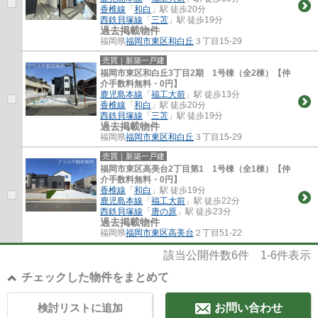
香椎線
「
和白
」駅 徒歩20分
西鉄貝塚線
「
三苫
」駅 徒歩19分
過去掲載物件
福岡県
福岡市東区
和白丘
３丁目15-29
売買｜新築一戸建
福岡市東区和白丘3丁目2期 1号棟（全2棟）【仲
介手数料無料・0円】
鹿児島本線
「
福工大前
」駅 徒歩13分
香椎線
「
和白
」駅 徒歩20分
西鉄貝塚線
「
三苫
」駅 徒歩19分
過去掲載物件
福岡県
福岡市東区
和白丘
３丁目15-29
売買｜新築一戸建
福岡市東区高美台2丁目第1 1号棟（全1棟）【仲
介手数料無料・0円】
香椎線
「
和白
」駅 徒歩19分
鹿児島本線
「
福工大前
」駅 徒歩22分
西鉄貝塚線
「
唐の原
」駅 徒歩23分
過去掲載物件
福岡県
福岡市東区
高美台
２丁目51-22
該当公開件数
6
件
1-6
件表示
チェックした物件をまとめて
検討リストに追加
お問い合わせ