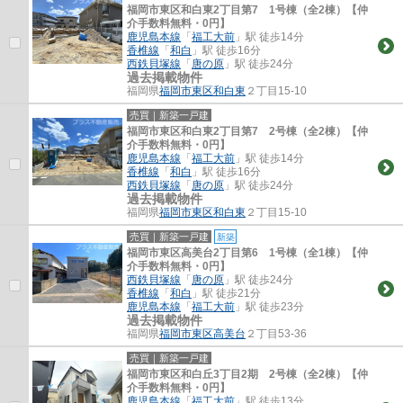
福岡市東区和白東2丁目第7 1号棟（全2棟）【仲
介手数料無料・0円】
鹿児島本線
「
福工大前
」駅 徒歩14分
香椎線
「
和白
」駅 徒歩16分
西鉄貝塚線
「
唐の原
」駅 徒歩24分
過去掲載物件
福岡県
福岡市東区
和白東
２丁目15-10
売買｜新築一戸建
福岡市東区和白東2丁目第7 2号棟（全2棟）【仲
介手数料無料・0円】
鹿児島本線
「
福工大前
」駅 徒歩14分
香椎線
「
和白
」駅 徒歩16分
西鉄貝塚線
「
唐の原
」駅 徒歩24分
過去掲載物件
福岡県
福岡市東区
和白東
２丁目15-10
売買｜新築一戸建
新築
福岡市東区高美台2丁目第6 1号棟（全1棟）【仲
介手数料無料・0円】
西鉄貝塚線
「
唐の原
」駅 徒歩24分
香椎線
「
和白
」駅 徒歩21分
鹿児島本線
「
福工大前
」駅 徒歩23分
過去掲載物件
福岡県
福岡市東区
高美台
２丁目53-36
売買｜新築一戸建
福岡市東区和白丘3丁目2期 2号棟（全2棟）【仲
介手数料無料・0円】
鹿児島本線
「
福工大前
」駅 徒歩13分