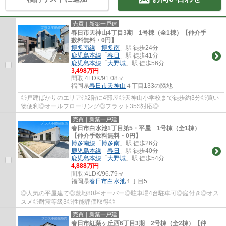
売買｜新築一戸建
春日市天神山4丁目3期 1号棟（全1棟）【仲介手
数料無料・0円】
博多南線
「
博多南
」駅 徒歩24分
鹿児島本線
「
春日
」駅 徒歩41分
鹿児島本線
「
大野城
」駅 徒歩56分
3,498万円
間取:
4LDK/91.08㎡
福岡県
春日市
天神山
４丁目133の隣地
◎戸建ばかりのエリア◎2階に4部屋◎天神山小学校まで徒歩約3分◎買い
物便利◎オールフローリング◎フラット35S対応◎
売買｜新築一戸建
春日市白水池1丁目第5・平屋 1号棟（全1棟）
【仲介手数料無料・0円】
博多南線
「
博多南
」駅 徒歩26分
鹿児島本線
「
春日
」駅 徒歩40分
鹿児島本線
「
大野城
」駅 徒歩54分
4,888万円
間取:
4LDK/96.79㎡
福岡県
春日市
白水池
１丁目5
◎人気の平屋建て◎敷地80坪オーバー◎駐車場4台駐車可◎庭付き◎オス
スメ◎耐震等級3◎性能評価取得◎
売買｜新築一戸建
春日市紅葉ヶ丘西6丁目3期 2号棟（全2棟）【仲