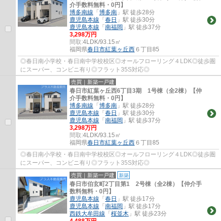
介手数料無料・0円】
博多南線
「
博多南
」駅 徒歩28分
鹿児島本線
「
春日
」駅 徒歩30分
鹿児島本線
「
南福岡
」駅 徒歩37分
3,298万円
間取:
4LDK/93.15㎡
福岡県
春日市
紅葉ヶ丘西
６丁目85
◎春日南小学校・春日南中学校校区◎オールフローリング４LDK◎徒歩圏
にスーパー、コンビニ有り◎フラット35S対応◎
売買｜新築一戸建
春日市紅葉ヶ丘西6丁目3期 1号棟（全2棟）【仲
介手数料無料・0円】
博多南線
「
博多南
」駅 徒歩28分
鹿児島本線
「
春日
」駅 徒歩30分
鹿児島本線
「
南福岡
」駅 徒歩37分
3,298万円
間取:
4LDK/93.15㎡
福岡県
春日市
紅葉ヶ丘西
６丁目85
◎春日南小学校・春日南中学校校区◎オールフローリング４LDK◎徒歩圏
にスーパー、コンビニ有り◎フラット35S対応◎
売買｜新築一戸建
新築
春日市伯玄町2丁目第1 2号棟（全2棟）【仲介手
数料無料・0円】
鹿児島本線
「
春日
」駅 徒歩17分
鹿児島本線
「
南福岡
」駅 徒歩17分
西鉄大牟田線
「
桜並木
」駅 徒歩23分
4,488万円