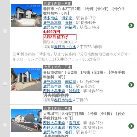
売買｜新築一戸建
春日市上白水2丁目2期 1号棟（全1棟）【仲介手
数料無料・0円】
博多南線
「
博多南
」駅 徒歩17分
鹿児島本線
「
春日
」駅 徒歩41分
鹿児島本線
「
南福岡
」駅 徒歩46分
4,499万円
8月2日 値下げ
間取:
4LDK/106.02㎡
福岡県
春日市
上白水
２丁目72の南側
◎JR博多南線「博多南」駅まで徒歩約17分◎南西角地◎都市ガス◎オー
ルフローリング◎折り上げ天井◎フラット35S対応◎
売買｜新築一戸建
春日市弥生4丁目2期 1号棟（全1棟）【仲介手数
料無料・0円】
鹿児島本線
「
南福岡
」駅 徒歩24分
鹿児島本線
「
春日
」駅 徒歩29分
西鉄大牟田線
「
雑餉隈
」駅 徒歩30分
過去掲載物件
福岡県
春日市
弥生
４丁目88
売買｜新築一戸建
大野城市川久保3丁目第5 1号棟（全1棟）【仲介
手数料無料・0円】
西鉄大牟田線
「
春日原
」駅 徒歩27分
西鉄大牟田線
「
桜並木
」駅 徒歩31分
鹿児島本線
「
春日
」駅 徒歩32分
過去掲載物件