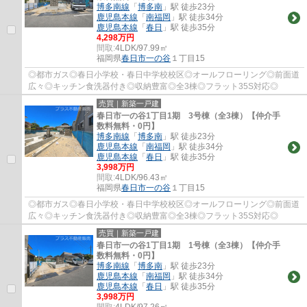
博多南線
「
博多南
」駅 徒歩23分
鹿児島本線
「
南福岡
」駅 徒歩34分
鹿児島本線
「
春日
」駅 徒歩35分
4,298万円
間取:
4LDK/97.99㎡
福岡県
春日市
一の谷
１丁目15
◎都市ガス◎春日小学校・春日中学校校区◎オールフローリング◎前面道
広々◎キッチン食洗器付き◎収納豊富◎全3棟◎フラット35S対応◎
売買｜新築一戸建
春日市一の谷1丁目1期 3号棟（全3棟）【仲介手
数料無料・0円】
博多南線
「
博多南
」駅 徒歩23分
鹿児島本線
「
南福岡
」駅 徒歩34分
鹿児島本線
「
春日
」駅 徒歩35分
3,998万円
間取:
4LDK/96.43㎡
福岡県
春日市
一の谷
１丁目15
◎都市ガス◎春日小学校・春日中学校校区◎オールフローリング◎前面道
広々◎キッチン食洗器付き◎収納豊富◎全3棟◎フラット35S対応◎
売買｜新築一戸建
春日市一の谷1丁目1期 1号棟（全3棟）【仲介手
数料無料・0円】
博多南線
「
博多南
」駅 徒歩23分
鹿児島本線
「
南福岡
」駅 徒歩34分
鹿児島本線
「
春日
」駅 徒歩35分
3,998万円
間取:
4LDK/97.26㎡