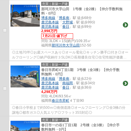
級3◎
売買｜新築一戸建
那珂川市大字山田 1号棟（全2棟）【仲介手数料無
料・0円】
博多南線
「
博多南
」駅 徒歩68分
鹿児島本線
「
大野城
」駅 徒歩99分
鹿児島本線
「
春日
」駅 徒歩99分
2,998万円
7月21日 値下げ
間取:
3LDK＋1S(納戸)/109.35㎡
福岡県
那珂川市
大字山田
152-50
◎土地70坪◎お庭スペースあり◎オール電化◎キッチン勝手口付き◎オー
ルフローリング◎納戸収納付３SLDK◎長期優良住宅◎住宅性能評価書取
得◎耐震等級3◎
売買｜新築一戸建
春日市昇町4丁目1期 3号棟（全3棟）【仲介手数
料無料・0円】
博多南線
「
博多南
」駅 徒歩22分
鹿児島本線
「
南福岡
」駅 徒歩34分
鹿児島本線
「
春日
」駅 徒歩36分
4,298万円
間取:
4LDK/93.56㎡
福岡県
春日市
昇町
４丁目90
◎春日小学校まで約500ｍ◎南側道路◎オールフローリング◎全3棟の分
譲地◎都市ガス◎人気エリア◎フラット35S対応◎
売買｜新築一戸建
春日市一の谷1丁目1期 2号棟（全3棟）【仲介手
数料無料・0円】