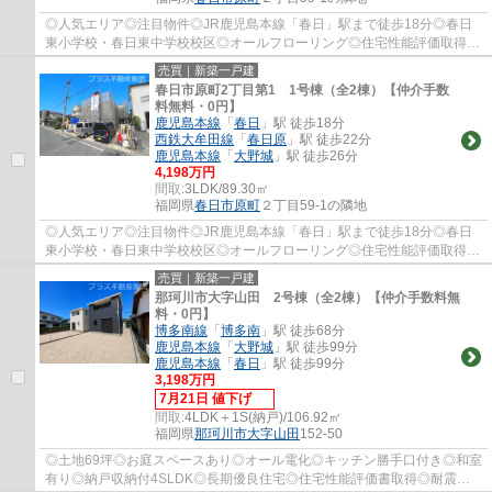
◎人気エリア◎注目物件◎JR鹿児島本線「春日」駅まで徒歩18分◎春日
東小学校・春日東中学校校区◎オールフローリング◎住宅性能評価取得◎
フラット35S対応◎
売買｜新築一戸建
春日市原町2丁目第1 1号棟（全2棟）【仲介手数
料無料・0円】
鹿児島本線
「
春日
」駅 徒歩18分
西鉄大牟田線
「
春日原
」駅 徒歩22分
鹿児島本線
「
大野城
」駅 徒歩26分
4,198万円
間取:
3LDK/89.30㎡
福岡県
春日市
原町
２丁目59-1の隣地
◎人気エリア◎注目物件◎JR鹿児島本線「春日」駅まで徒歩18分◎春日
東小学校・春日東中学校校区◎オールフローリング◎住宅性能評価取得◎
フラット35S対応◎
売買｜新築一戸建
那珂川市大字山田 2号棟（全2棟）【仲介手数料無
料・0円】
博多南線
「
博多南
」駅 徒歩68分
鹿児島本線
「
大野城
」駅 徒歩99分
鹿児島本線
「
春日
」駅 徒歩99分
3,198万円
7月21日 値下げ
間取:
4LDK＋1S(納戸)/106.92㎡
福岡県
那珂川市
大字山田
152-50
◎土地69坪◎お庭スペースあり◎オール電化◎キッチン勝手口付き◎和室
有り◎納戸収納付4SLDK◎長期優良住宅◎住宅性能評価書取得◎耐震等