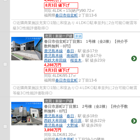
8月3日 値下げ
間取:
4LDK＋1S(納戸)/90.72㎡
福岡県
春日市
伯玄町
２丁目13-6
◎近隣商業施設充実◎1階に和室あり４LDK◎駐車並列に2台可能◎耐震等
級3◎性能評価取得◎
売買｜新築一戸建
新築
春日市伯玄町2丁目第1 1号棟（全2棟）【仲介手
数料無料・0円】
鹿児島本線
「
春日
」駅 徒歩17分
鹿児島本線
「
南福岡
」駅 徒歩17分
西鉄大牟田線
「
桜並木
」駅 徒歩23分
4,288万円
8月3日 値下げ
間取:
4LDK/95.17㎡
福岡県
春日市
伯玄町
２丁目13-6
◎近隣商業施設充実◎1階に和室あり◎４LDK◎駐車並列に2台可能◎耐震
等級3◎性能評価取得◎
売買｜新築一戸建
春日市原町2丁目第1 2号棟（全2棟）【仲介手数
料無料・0円】
鹿児島本線
「
春日
」駅 徒歩18分
西鉄大牟田線
「
春日原
」駅 徒歩22分
鹿児島本線
「
大野城
」駅 徒歩26分
3,898万円
間取:
3LDK/81.20㎡
福岡県
春日市
原町
２丁目59-1の隣地