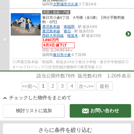
福岡県
大野城市
川久保
３丁目14-6
売買｜新築一戸建
春日市小倉6丁目 A号棟（全1棟）【仲介手数料無
料・0円】
鹿児島本線
「
南福岡
」駅 徒歩14分
鹿児島本線
「
春日
」駅 徒歩22分
西鉄大牟田線
「
桜並木
」駅 徒歩23分
3,890万円
8月3日 値下げ
間取:
3LDK/89.84㎡
福岡県
春日市
小倉
６丁目39
◎JR鹿児島本線「南福岡」駅徒歩14分◎春日小学校・春日中学校校区◎
オールフローリング◎住宅性能評価物件◎耐震等級３◎
該当公開件数
78
件 販売数
41
件
1-20
件表示
1
2
3
4
<<前へ
次へ>>
最初
チェックした物件をまとめて
検討リストに追加
お問い合わせ
さらに条件を絞り込む