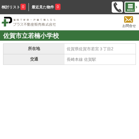
0
0
検討リスト
最近見た物件
お問合せ
佐賀市立若楠小学校
所在地
佐賀県佐賀市若宮３丁目2
交通
長崎本線 佐賀駅