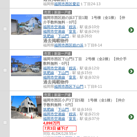
福岡県
福岡市西区
愛宕
１丁目24-13
売買｜新築一戸建
福岡市西区姪の浜3丁目1期 1号棟（全1棟）【仲
介手数料無料・0円】
福岡市空港線
「
姪浜
」駅 徒歩10分
福岡市空港線
「
室見
」駅 徒歩24分
筑肥線
「
下山門
」駅 徒歩26分
過去掲載物件
福岡県
福岡市西区
姪の浜
３丁目8-14
売買｜新築一戸建
福岡市西区下山門1丁目 2号棟（全2棟）【仲介手
数料無料・0円】
福岡市空港線
「
姪浜
」駅 徒歩12分
筑肥線
「
下山門
」駅 徒歩15分
福岡市空港線
「
室見
」駅 徒歩32分
過去掲載物件
福岡県
福岡市西区
下山門
１丁目8-11
売買｜新築一戸建
福岡市西区小戸3丁目5期 1号棟（全1棟）【仲介
手数料無料・0円】
筑肥線
「
下山門
」駅 徒歩16分
福岡市空港線
「
姪浜
」駅 徒歩21分
福岡市空港線
「
室見
」駅 徒歩37分
4,898万円
7月3日 値下げ
間取:
4LDK/128.55㎡