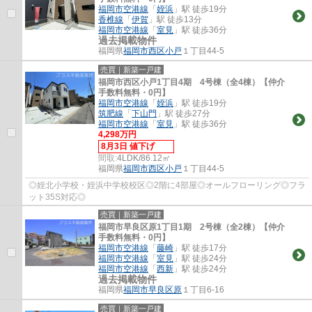
福岡市空港線
「
姪浜
」駅 徒歩19分
香椎線
「
伊賀
」駅 徒歩13分
福岡市空港線
「
室見
」駅 徒歩36分
過去掲載物件
福岡県
福岡市西区
小戸
１丁目44-5
売買｜新築一戸建
福岡市西区小戸1丁目4期 4号棟（全4棟）【仲介
手数料無料・0円】
福岡市空港線
「
姪浜
」駅 徒歩19分
筑肥線
「
下山門
」駅 徒歩27分
福岡市空港線
「
室見
」駅 徒歩36分
4,298万円
8月3日 値下げ
間取:
4LDK/86.12㎡
福岡県
福岡市西区
小戸
１丁目44-5
◎姪北小学校・姪浜中学校校区◎2階に4部屋◎オールフローリング◎フラ
ット35S対応◎
売買｜新築一戸建
福岡市早良区原1丁目1期 2号棟（全2棟）【仲介
手数料無料・0円】
福岡市空港線
「
藤崎
」駅 徒歩17分
福岡市空港線
「
室見
」駅 徒歩24分
福岡市空港線
「
西新
」駅 徒歩24分
過去掲載物件
福岡県
福岡市早良区
原
１丁目6-16
売買｜新築一戸建