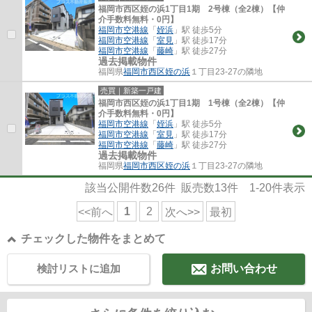
福岡市西区姪の浜1丁目1期 2号棟（全2棟）【仲
介手数料無料・0円】
福岡市空港線
「
姪浜
」駅 徒歩5分
福岡市空港線
「
室見
」駅 徒歩17分
福岡市空港線
「
藤崎
」駅 徒歩27分
過去掲載物件
福岡県
福岡市西区
姪の浜
１丁目23-27の隣地
売買｜新築一戸建
福岡市西区姪の浜1丁目1期 1号棟（全2棟）【仲
介手数料無料・0円】
福岡市空港線
「
姪浜
」駅 徒歩5分
福岡市空港線
「
室見
」駅 徒歩17分
福岡市空港線
「
藤崎
」駅 徒歩27分
過去掲載物件
福岡県
福岡市西区
姪の浜
１丁目23-27の隣地
該当公開件数
26
件 販売数
13
件
1-20
件表示
1
2
<<前へ
次へ>>
最初
チェックした物件をまとめて
検討リストに追加
お問い合わせ