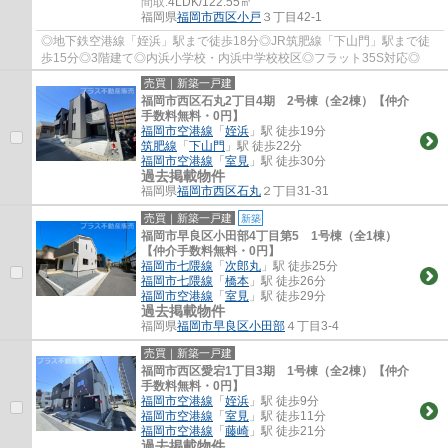
間取:
4LDK/122.55㎡
福岡県
福岡市西区
小戸
３丁目42-1
◎地下鉄空港線「姪浜」駅まで徒歩18分◎JR筑肥線「下山門」駅まで徒
歩15分◎3階建て◎内浜小学校・内浜中学校校区◎フラット35S対応◎
売買｜新築一戸建
福岡市西区石丸2丁目4期 2号棟（全2棟）【仲介
手数料無料・0円】
福岡市空港線
「
姪浜
」駅 徒歩19分
筑肥線
「
下山門
」駅 徒歩22分
福岡市空港線
「
室見
」駅 徒歩30分
過去掲載物件
福岡県
福岡市西区
石丸
２丁目31-31
売買｜新築一戸建
新築
福岡市早良区小田部4丁目第5 1号棟（全1棟）
【仲介手数料無料・0円】
福岡市七隈線
「
次郎丸
」駅 徒歩25分
福岡市七隈線
「
橋本
」駅 徒歩26分
福岡市空港線
「
室見
」駅 徒歩29分
過去掲載物件
福岡県
福岡市早良区
小田部
４丁目3-4
売買｜新築一戸建
福岡市西区愛宕1丁目3期 1号棟（全2棟）【仲介
手数料無料・0円】
福岡市空港線
「
姪浜
」駅 徒歩9分
福岡市空港線
「
室見
」駅 徒歩11分
福岡市空港線
「
藤崎
」駅 徒歩21分
過去掲載物件