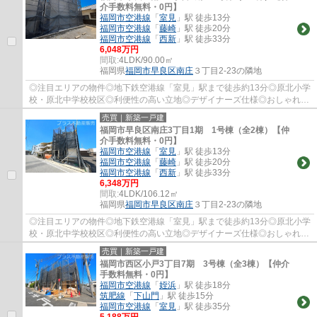
介手数料無料・0円】
福岡市空港線
「
室見
」駅 徒歩13分
福岡市空港線
「
藤崎
」駅 徒歩20分
福岡市空港線
「
西新
」駅 徒歩33分
6,048万円
間取:
4LDK/90.00㎡
福岡県
福岡市早良区
南庄
３丁目2-23の隣地
◎注目エリアの物件◎地下鉄空港線「室見」駅まで徒歩約13分◎原北小学
校・原北中学校校区◎利便性の高い立地◎デザイナーズ仕様◎おしゃれな
外観◎フラット35S対応◎
売買｜新築一戸建
福岡市早良区南庄3丁目1期 1号棟（全2棟）【仲
介手数料無料・0円】
福岡市空港線
「
室見
」駅 徒歩13分
福岡市空港線
「
藤崎
」駅 徒歩20分
福岡市空港線
「
西新
」駅 徒歩33分
6,348万円
間取:
4LDK/106.12㎡
福岡県
福岡市早良区
南庄
３丁目2-23の隣地
◎注目エリアの物件◎地下鉄空港線「室見」駅まで徒歩約13分◎原北小学
校・原北中学校校区◎利便性の高い立地◎デザイナーズ仕様◎おしゃれな
外観◎フラット35S対応◎
売買｜新築一戸建
福岡市西区小戸3丁目7期 3号棟（全3棟）【仲介
手数料無料・0円】
福岡市空港線
「
姪浜
」駅 徒歩18分
筑肥線
「
下山門
」駅 徒歩15分
福岡市空港線
「
室見
」駅 徒歩35分
5,188万円