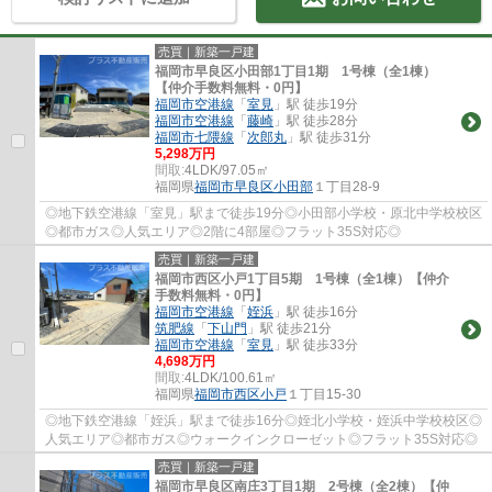
売買｜新築一戸建
福岡市早良区小田部1丁目1期 1号棟（全1棟）
【仲介手数料無料・0円】
福岡市空港線
「
室見
」駅 徒歩19分
福岡市空港線
「
藤崎
」駅 徒歩28分
福岡市七隈線
「
次郎丸
」駅 徒歩31分
5,298万円
間取:
4LDK/97.05㎡
福岡県
福岡市早良区
小田部
１丁目28-9
◎地下鉄空港線「室見」駅まで徒歩19分◎小田部小学校・原北中学校校区
◎都市ガス◎人気エリア◎2階に4部屋◎フラット35S対応◎
売買｜新築一戸建
福岡市西区小戸1丁目5期 1号棟（全1棟）【仲介
手数料無料・0円】
福岡市空港線
「
姪浜
」駅 徒歩16分
筑肥線
「
下山門
」駅 徒歩21分
福岡市空港線
「
室見
」駅 徒歩33分
4,698万円
間取:
4LDK/100.61㎡
福岡県
福岡市西区
小戸
１丁目15-30
◎地下鉄空港線「姪浜」駅まで徒歩16分◎姪北小学校・姪浜中学校校区◎
人気エリア◎都市ガス◎ウォークインクローゼット◎フラット35S対応◎
売買｜新築一戸建
福岡市早良区南庄3丁目1期 2号棟（全2棟）【仲