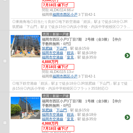
7月18日 値下げ
間取:
4LDK/114.66㎡
福岡県
福岡市西区
小戸
３丁目42-1
◎東南角地◎日当たり良好◎地下鉄空港線「姪浜」駅まで徒歩18分◎JR
筑肥線「下山門」駅まで徒歩15分◎内浜小学校・内浜中学校校区◎フラッ
ト35S対応◎
売買｜新築一戸建
福岡市西区小戸3丁目7期 2号棟（全3棟）【仲介
手数料無料・0円】
筑肥線
「
下山門
」駅 徒歩15分
福岡市空港線
「
姪浜
」駅 徒歩18分
福岡市空港線
「
室見
」駅 徒歩35分
4,888万円
7月18日 値下げ
間取:
4LDK/115.13㎡
福岡県
福岡市西区
小戸
３丁目42-1
◎地下鉄空港線「姪浜」駅まで徒歩18分◎JR筑肥線「下山門」駅まで徒
歩15分◎内浜小学校・内浜中学校校区◎フラット35S対応◎
売買｜新築一戸建
福岡市西区小戸3丁目7期 1号棟（全3棟）【仲介
手数料無料・0円】
筑肥線
「
下山門
」駅 徒歩15分
福岡市空港線
「
姪浜
」駅 徒歩18分
福岡市空港線
「
室見
」駅 徒歩35分
4,988万円
7月18日 値下げ