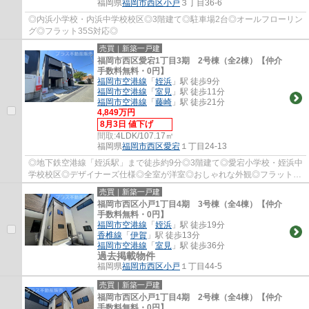
福岡県
福岡市西区
小戸
３丁目36-6
◎内浜小学校・内浜中学校校区◎3階建て◎駐車場2台◎オールフローリン
グ◎フラット35S対応◎
売買｜新築一戸建
福岡市西区愛宕1丁目3期 2号棟（全2棟）【仲介
手数料無料・0円】
福岡市空港線
「
姪浜
」駅 徒歩9分
福岡市空港線
「
室見
」駅 徒歩11分
福岡市空港線
「
藤崎
」駅 徒歩21分
4,849万円
8月3日 値下げ
間取:
4LDK/107.17㎡
福岡県
福岡市西区
愛宕
１丁目24-13
◎地下鉄空港線「姪浜駅」まで徒歩約9分◎3階建て◎愛宕小学校・姪浜中
学校校区◎デザイナーズ仕様◎全室が洋室◎おしゃれな外観◎フラット
35S対応◎
売買｜新築一戸建
福岡市西区小戸1丁目4期 3号棟（全4棟）【仲介
手数料無料・0円】
福岡市空港線
「
姪浜
」駅 徒歩19分
香椎線
「
伊賀
」駅 徒歩13分
福岡市空港線
「
室見
」駅 徒歩36分
過去掲載物件
福岡県
福岡市西区
小戸
１丁目44-5
売買｜新築一戸建
福岡市西区小戸1丁目4期 2号棟（全4棟）【仲介
手数料無料・0円】