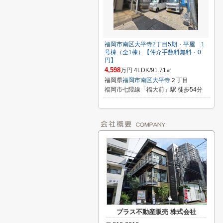
福岡市南区大平寺2丁目5期・平屋 1
号棟（全1棟）【仲介手数料無料・0
円】
4,598
万円 4LDK/91.71㎡
福岡県
福岡市南区
大平寺
２丁目
福岡市七隈線「福大前」駅 徒歩54分
プラス不動産販売 株式会社