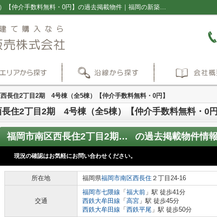
福岡市南区西長住2丁目2期 4号棟（全5棟）【仲介手数料無料・0円】の過去掲載物件｜福岡の新築一戸建て・仲介手数料無料の売買物件情報ならプラス不動産販売株式会社
西長住2丁目2期 4号棟（全5棟）【仲介手数料無料・0円】
長住2丁目2期 4号棟（全5棟）【仲介手数料無料・0
福岡市南区西長住2丁目2期 4号棟（全5棟）【仲介手数料無料・0円】
の過去掲載物件情
現況の確認はお気軽にお問い合わせください。
所在地
福岡県
福岡市南区
西長住
２丁目24-16
福岡市七隈線
「
福大前
」駅 徒歩41分
交通
西鉄大牟田線
「
高宮
」駅 徒歩45分
西鉄大牟田線
「
西鉄平尾
」駅 徒歩50分