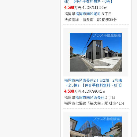
棟）【仲介手数料無料・0円】
4,598
万円 4LDK/111.56㎡
福岡県
福岡市南区
老司
３丁目
博多南線「博多南」駅 徒歩38分
福岡市南区西長住2丁目2期 2号棟
（全5棟）【仲介手数料無料・0円】
4,598
万円 4LDK/99.41㎡
福岡県
福岡市南区
西長住
２丁目
福岡市七隈線「福大前」駅 徒歩41分