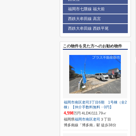
福岡市七隈線 福大前
西鉄大牟田線 高宮
西鉄大牟田線 西鉄平尾
この物件を見た方へのお勧め物件
福岡市南区老司3丁目6期 1号棟（全2
棟）【仲介手数料無料・0円】
4,598
万円 4LDK/111.79㎡
福岡県
福岡市南区
老司
３丁目
博多南線「博多南」駅 徒歩38分