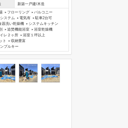
造
新築一戸建/木造
場
フローリング
バルコニー
気システム
電気有
駐車2台可
食器洗い乾燥機
システムキッチン
別
追焚機能浴室
浴室乾燥機
イレ２ヶ所
浴室１坪以上
ット
収納豊富
ンプルキー