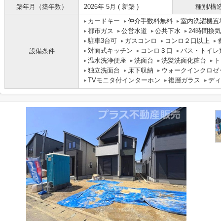
築年月（築年数）
2026年 5月 ( 新築 )
種別/構
カードキー
仲介手数料無料
室内洗濯機置
都市ガス
公営水道
公共下水
24時間換
駐車3台可
ガスコンロ
コンロ２口以上
対面式キッチン
コンロ３口
バス・トイレ
設備条件
温水洗浄便座
洗面台
洗髪洗面化粧台
ト
独立洗面台
床下収納
ウォークインクロゼ
TVモニタ付インターホン
複層ガラス
ディ