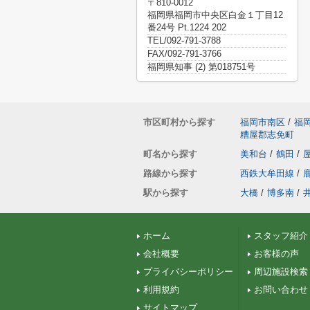
〒810-0012
福岡県福岡市中央区白金１丁目12
番24号 Pt.1224 202
TEL/092-791-3788
FAX/092-791-3766
福岡県知事 (2) 第018751号
市区町村から探す
福岡市南区
/
福
糟屋郡志免町
町名から探す
美和台
/
鶴田
/
路線から探す
西鉄大牟田線
/
駅から探す
大橋
/
博多南
/
ホーム
スタッフ紹介
会社概要
お客様の声
プライバシーポリシー
周辺施設検索
利用規約
お問い合わせ
サイトマップ