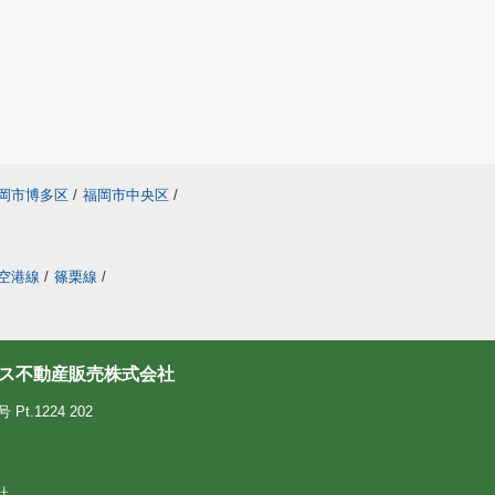
岡市博多区
/
福岡市中央区
/
空港線
/
篠栗線
/
ス不動産販売株式会社
.1224 202
社