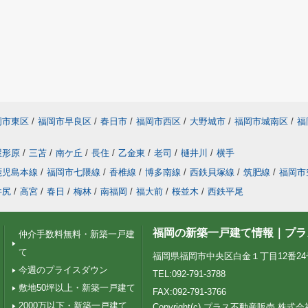
岡市東区
/
福岡市早良区
/
春日市
/
福岡市西区
/
大野城市
/
福岡市城南区
/
福
屋形原
/
三苫
/
南ケ丘
/
長住
/
乙金東
/
老司
/
樋井川
/
横手
鹿児島本線
/
福岡市七隈線
/
香椎線
/
博多南線
/
西鉄貝塚線
/
筑肥線
/
福岡市
井尻
/
高宮
/
春日
/
梅林
/
南福岡
/
福大前
/
桜並木
/
西鉄平尾
福岡の新築一戸建て情報｜プラ
仲介手数料無料・新築一戸建
て
福岡県福岡市中央区白金１丁目12番24号 Pt
今週のプライスダウン
TEL:092-791-3788
敷地50坪以上・新築一戸建て
FAX:092-791-3766
2000万以下・新築一戸建て
Copyright(c) プラス不動産販売 株式会