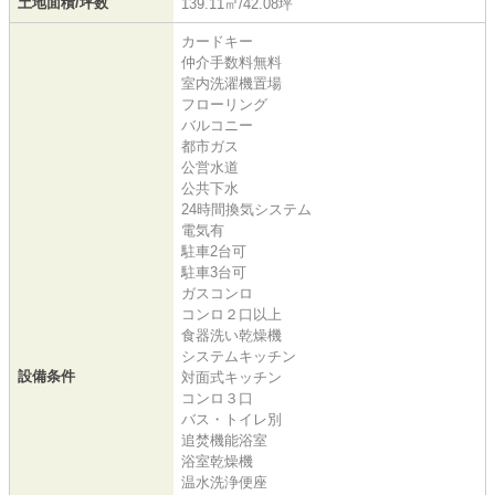
土地面積/坪数
139.11㎡/42.08坪
カードキー
仲介手数料無料
室内洗濯機置場
フローリング
バルコニー
都市ガス
公営水道
公共下水
24時間換気システム
電気有
駐車2台可
駐車3台可
ガスコンロ
コンロ２口以上
食器洗い乾燥機
システムキッチン
設備条件
対面式キッチン
コンロ３口
バス・トイレ別
追焚機能浴室
浴室乾燥機
温水洗浄便座