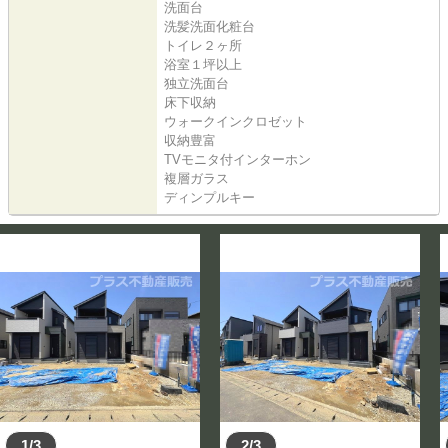
洗面台
洗髪洗面化粧台
トイレ２ヶ所
浴室１坪以上
独立洗面台
床下収納
ウォークインクロゼット
収納豊富
TVモニタ付インターホン
複層ガラス
ディンプルキー
1/3
2/3