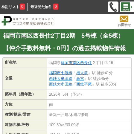
0
0
検討リスト
最近見た物件
お問合せ
福岡市南区西長住2丁目2期 5号棟（全5棟）
【仲介手数料無料・0円】の過去掲載物件情報
所在地
福岡県
福岡市南区
西長住
２丁目24-16
福岡市七隈線
「
福大前
」駅 徒歩41分
交通
西鉄大牟田線
「
高宮
」駅 徒歩45分
西鉄大牟田線
「
西鉄平尾
」駅 徒歩50分
築年月（築年数）
2026年 5月（予定）
方位
南
種別/構造/階建
新築一戸建/木造/2階建
建物面積/坪数
109.39㎡/33.09坪