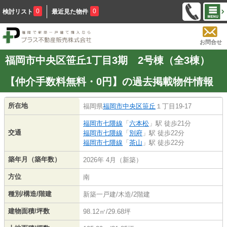
0
0
検討リスト
最近見た物件
お問合せ
福岡市中央区笹丘1丁目3期 2号棟（全3棟）
【仲介手数料無料・0円】の過去掲載物件情報
所在地
福岡県
福岡市中央区
笹丘
１丁目19-17
福岡市七隈線
「
六本松
」駅 徒歩21分
交通
福岡市七隈線
「
別府
」駅 徒歩22分
福岡市七隈線
「
茶山
」駅 徒歩22分
築年月（築年数）
2026年 4月（新築）
方位
南
種別/構造/階建
新築一戸建/木造/2階建
建物面積/坪数
98.12㎡/29.68坪