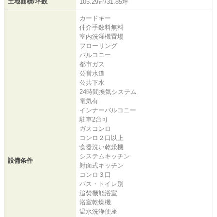
土地面積/坪数
105.29㎡/31.85坪
カードキー
仲介手数料無料
室内洗濯機置場
フローリング
バルコニー
都市ガス
公営水道
公共下水
24時間換気システム
電気有
インナーバルコニー
駐車2台可
ガスコンロ
コンロ２口以上
食器洗い乾燥機
システムキッチン
設備条件
対面式キッチン
コンロ３口
バス・トイレ別
追焚機能浴室
浴室乾燥機
温水洗浄便座