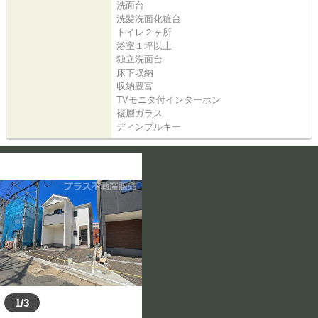
洗面台
洗髪洗面化粧台
トイレ２ヶ所
浴室１坪以上
独立洗面台
床下収納
収納豊富
TVモニタ付インターホン
複層ガラス
ディンプルキー
1/3