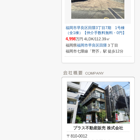
福岡市早良区田隈3丁目7期 1号棟
（全1棟）【仲介手数料無料・0円】
4,998
万円 4LDK/112.39㎡
福岡県
福岡市早良区
田隈
３丁目
福岡市七隈線「野芥」駅 徒歩12分
プラス不動産販売 株式会社
〒810-0012