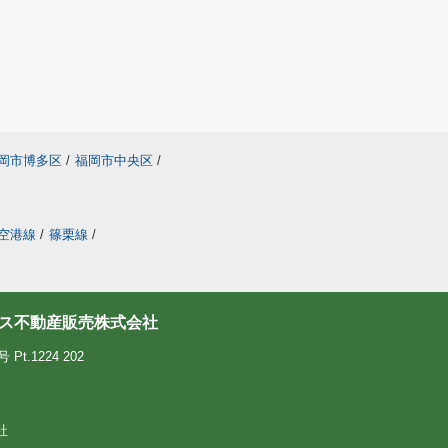
岡市博多区
/
福岡市中央区
/
空港線
/
篠栗線
/
ス不動産販売株式会社
.1224 202
社