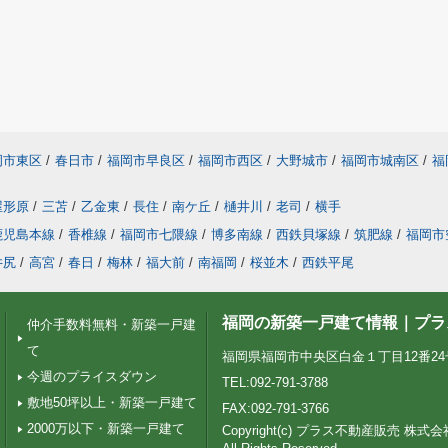
岡市東区
/
春日市
/
福岡市早良区
/
福岡市西区
/
大野城市
/
福岡市城南区
/
福
屋形原
/
三苫
/
乙金東
/
長住
/
南ケ丘
/
樋井川
/
老司
/
横手
鹿児島本線
/
香椎線
/
福岡市七隈線
/
博多南線
/
西鉄貝塚線
/
筑肥線
/
福岡市
井尻
/
高宮
/
春日
/
梅林
/
福大前
/
南福岡
/
桜並木
/
西鉄平尾
福岡の新築一戸建て情報｜プラ
仲介手数料無料・新築一戸建
て
福岡県福岡市中央区白金１丁目12番24号 Pt
今週のプライスダウン
TEL:092-791-3788
敷地50坪以上・新築一戸建て
FAX:092-791-3766
2000万以下・新築一戸建て
Copyright(c) プラス不動産販売 株式会