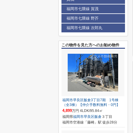
福岡市七隈線 賀茂
福岡市七隈線 野芥
福岡市七隈線 次郎丸
この物件を見た方へのお勧め物件
福岡市早良区飯倉3丁目7期 1号棟
（全3棟）【仲介手数料無料・0円】
4,899
万円 4LDK/95.84㎡
福岡県
福岡市早良区
飯倉
３丁目
福岡市空港線「藤崎」駅 徒歩28分