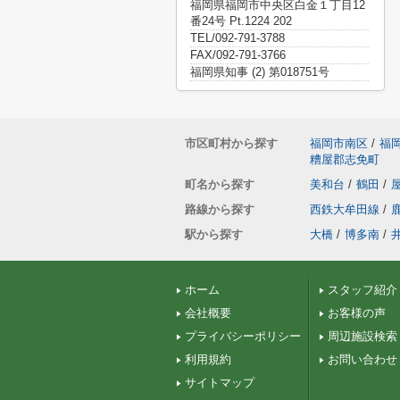
福岡県福岡市中央区白金１丁目12
番24号 Pt.1224 202
TEL/092-791-3788
FAX/092-791-3766
福岡県知事 (2) 第018751号
市区町村から探す
福岡市南区
/
福
糟屋郡志免町
町名から探す
美和台
/
鶴田
/
路線から探す
西鉄大牟田線
/
駅から探す
大橋
/
博多南
/
ホーム
スタッフ紹介
会社概要
お客様の声
プライバシーポリシー
周辺施設検索
利用規約
お問い合わせ
サイトマップ