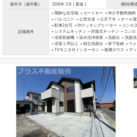
築年月（築年数）
2026年 2月 ( 新築 )
種別/構
閑静な住宅地
カードキー
仲介手数料無料
バルコニー
公営水道
公共下水
オール電
駐車2台可
IHクッキングヒーター
コンロ
システムキッチン
対面式キッチン
コンロ
設備条件
浴室乾燥機
温水洗浄便座
洗面台
洗髪洗
浴室１坪以上
独立洗面台
床下収納
ウォ
TVモニタ付インターホン
複層ガラス
ディ