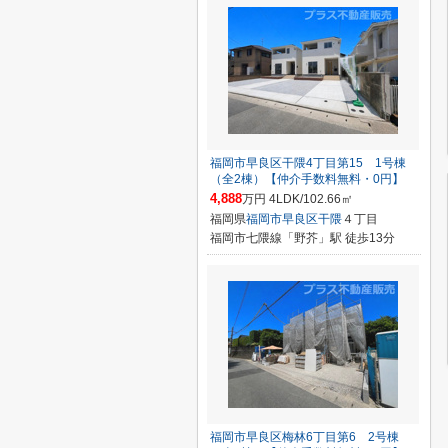
福岡市早良区干隈4丁目第15 1号棟
（全2棟）【仲介手数料無料・0円】
4,888
万円 4LDK/102.66㎡
福岡県
福岡市早良区
干隈
４丁目
福岡市七隈線「野芥」駅 徒歩13分
福岡市早良区梅林6丁目第6 2号棟