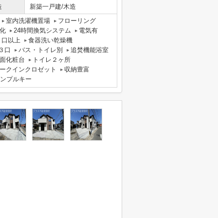
造
新築一戸建/木造
室内洗濯機置場
フローリング
化
24時間換気システム
電気有
２口以上
食器洗い乾燥機
３口
バス・トイレ別
追焚機能浴室
面化粧台
トイレ２ヶ所
ークインクロゼット
収納豊富
ンプルキー