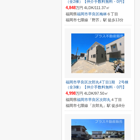
（全2棟）【仲介手数料無料・0円】
4,848
万円 4LDK/111.37㎡
福岡県
福岡市早良区
梅林
６丁目
福岡市七隈線「野芥」駅 徒歩13分
福岡市早良区次郎丸4丁目1期 2号棟
（全3棟）【仲介手数料無料・0円】
4,998
万円 4LDK/97.50㎡
福岡県
福岡市早良区
次郎丸
４丁目
福岡市七隈線「次郎丸」駅 徒歩8分