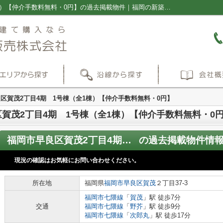
福岡市早良区賀茂2丁目4期 1号棟（全1棟）【仲介手数料無料・0円】の過去掲載物件｜福岡の新築一戸建て・仲介手数料無料の売買物件情報ならプラス不動産販売株式会社
区賀茂2丁目4期 1号棟（全1棟）【仲介手数料無料・0円】
賀茂2丁目4期 1号棟（全1棟）【仲介手数料無料・0
福岡市早良区賀茂2丁目4期 1号棟（全1棟）【仲介手数料無料・0円】
の過去掲載物件情
現況の確認はお気軽にお問い合わせください。
所在地
福岡県
福岡市早良区
賀茂
２丁目37-3
福岡市七隈線
「
賀茂
」駅 徒歩7分
交通
福岡市七隈線
「
野芥
」駅 徒歩9分
福岡市七隈線
「
次郎丸
」駅 徒歩17分