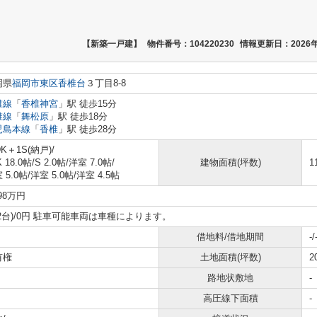
【新築一戸建】
物件番号：104220230
情報更新日：2026年
岡県
福岡市東区
香椎台
３丁目8-8
椎線
「
香椎神宮
」駅 徒歩15分
椎線
「
舞松原
」駅 徒歩18分
児島本線
「
香椎
」駅 徒歩28分
DK＋1S(納戸)/
K 18.0帖
/
S 2.0帖
/
洋室 7.0帖
/
建物面積(坪数)
1
 5.0帖
/
洋室 5.0帖
/
洋室 4.5帖
298万円
2台)/0円 駐車可能車両は車種によります。
借地料/借地期間
-/
有権
土地面積(坪数)
2
路地状敷地
-
高圧線下面積
-