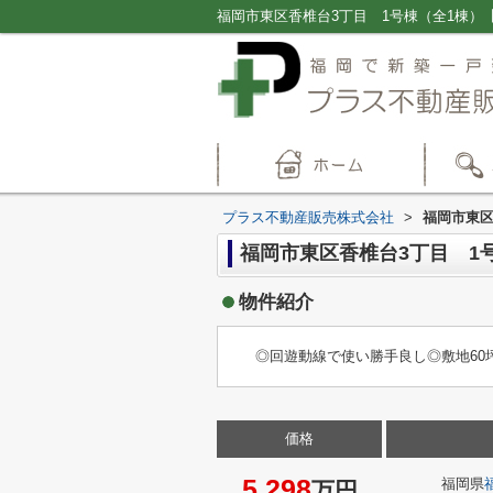
プラス不動産販売株式会社
>
福岡市東区
福岡市東区香椎台3丁目 1
物件紹介
◎回遊動線で使い勝手良し◎敷地6
価格
5,298
福岡県
万円