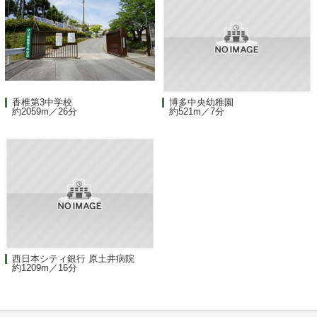
香椎第3中学校
博多中央幼稚園
約2059m／26分
約521m／7分
西日本シティ銀行 原土井病院
約1209m／16分