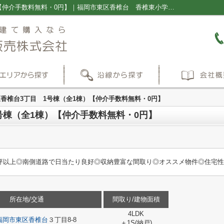
福岡市東区香椎台3丁目 1号棟（全1棟）【仲介手数料無料・0円】｜福岡市東区香椎台 香椎東小学校 香椎神宮駅 スーモ ホームズ 新築一戸建て 建売 ｜福岡の新築一戸建て・仲介手数料無料の売買物件情報ならプラス不動産販売株式会社
香椎台3丁目 1号棟（全1棟）【仲介手数料無料・0円】
号棟（全1棟）【仲介手数料無料・0円】
0坪以上◎南側道路で日当たり良好◎収納豊富な間取り◎オススメ物件◎住宅性
所在地/交通
間取り/建物面積
4LDK
福岡市東区
香椎台
３丁目8-8
＋1S(納戸)