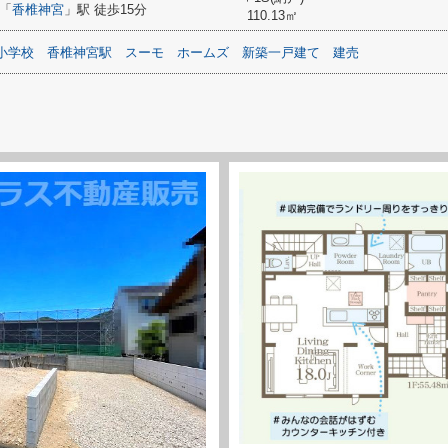
「
香椎神宮
」駅 徒歩15分
110.13㎡
小学校
香椎神宮駅
スーモ
ホームズ
新築一戸建て
建売