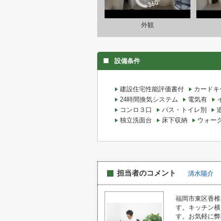
外観
設備条件
建設住宅性能評価書付
カードキ
24時間換気システム
電気有
コンロ３口
バス・トイレ別
独立洗面台
床下収納
ウォー
担当者のコメント
清水陽介
福岡市東区香椎
す。キッチン横
す。お気軽に弊