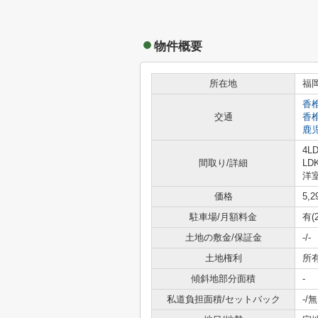
物件概要
所在地
福
香
交通
香
鹿
4L
間取り/詳細
LD
洋室
価格
5,
駐車場/月額料金
有(
土地の敷金/保証金
-/-
土地権利
所
傾斜地部分面積
-
私道負担面積/セットバック
-/無