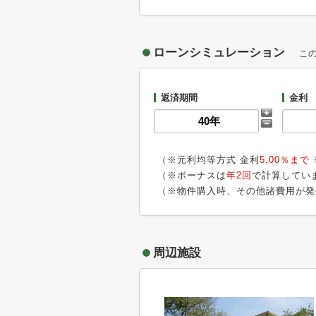
ローンシミュレーション
こ
返済期間
金利
（※元利均等方式 金利
5.00％まで
（※ボーナスは
年2回
で計算してい
（※物件購入時、その他諸費用が発
周辺施設