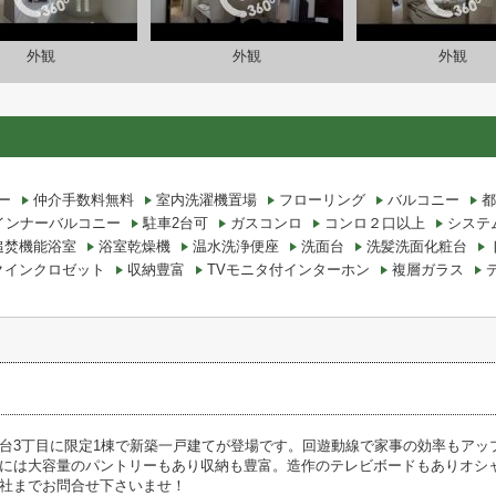
外観
外観
外観
ー
仲介手数料無料
室内洗濯機置場
フローリング
バルコニー
都
インナーバルコニー
駐車2台可
ガスコンロ
コンロ２口以上
システ
追焚機能浴室
浴室乾燥機
温水洗浄便座
洗面台
洗髪洗面化粧台
クインクロゼット
収納豊富
TVモニタ付インターホン
複層ガラス
台3丁目に限定1棟で新築一戸建てが登場です。回遊動線で家事の効率もアッ
には大容量のパントリーもあり収納も豊富。造作のテレビボードもありオシ
社までお問合せ下さいませ！