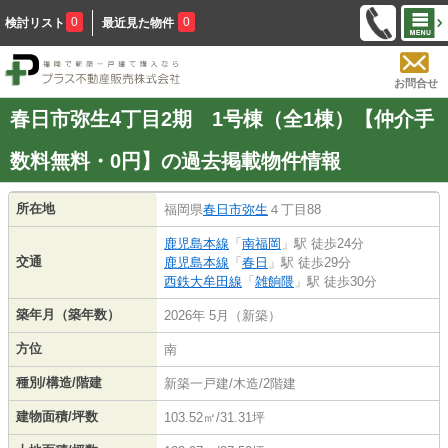
0
0
検討リスト
最近見た物件
お問合せ
春日市弥生4丁目2期 1号棟（全1棟）【仲介手
数料無料・0円】の過去掲載物件情報
所在地
福岡県
春日市
弥生
４丁目88
鹿児島本線
「
南福岡
」駅 徒歩24分
交通
鹿児島本線
「
春日
」駅 徒歩29分
西鉄大牟田線
「
雑餉隈
」駅 徒歩30分
築年月（築年数）
2026年 5月（新築）
方位
南
種別/構造/階建
新築一戸建/木造/2階建
建物面積/坪数
103.52㎡/31.31坪