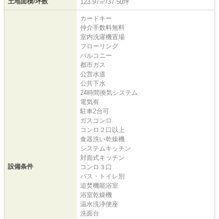
土地面積/坪数
123.97㎡/37.50坪
カードキー
仲介手数料無料
室内洗濯機置場
フローリング
バルコニー
都市ガス
公営水道
公共下水
24時間換気システム
電気有
駐車2台可
ガスコンロ
コンロ２口以上
食器洗い乾燥機
システムキッチン
対面式キッチン
設備条件
コンロ３口
バス・トイレ別
追焚機能浴室
浴室乾燥機
温水洗浄便座
洗面台