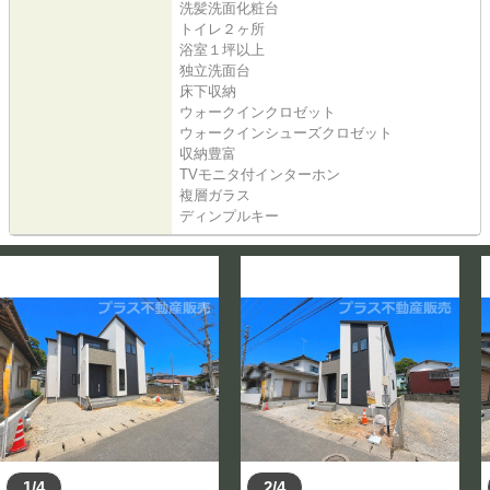
洗髪洗面化粧台
トイレ２ヶ所
浴室１坪以上
独立洗面台
床下収納
ウォークインクロゼット
ウォークインシューズクロゼット
収納豊富
TVモニタ付インターホン
複層ガラス
ディンプルキー
1/4
2/4