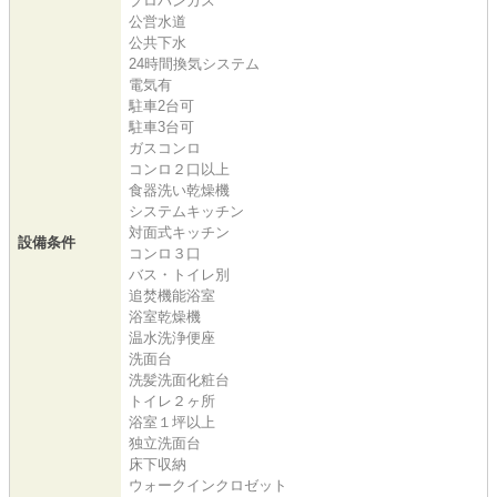
プロパンガス
公営水道
公共下水
24時間換気システム
電気有
駐車2台可
駐車3台可
ガスコンロ
コンロ２口以上
食器洗い乾燥機
システムキッチン
対面式キッチン
設備条件
コンロ３口
バス・トイレ別
追焚機能浴室
浴室乾燥機
温水洗浄便座
洗面台
洗髪洗面化粧台
トイレ２ヶ所
浴室１坪以上
独立洗面台
床下収納
ウォークインクロゼット