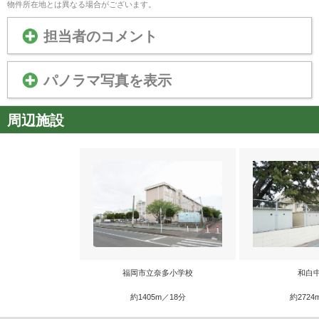
物件所在地とは異なる場合がございます。
担当者のコメント
パノラマ写真を表示
周辺施設
福岡市立奈多小学校
和白
約1405m／18分
約2724