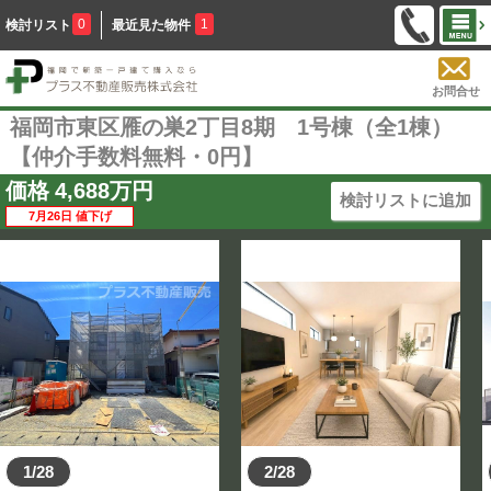
0
1
検討リスト
最近見た物件
お問合せ
福岡市東区雁の巣2丁目8期 1号棟（全1棟）
【仲介手数料無料・0円】
価格
4,688
万円
検討リストに追加
7月26日 値下げ
1/28
2/28