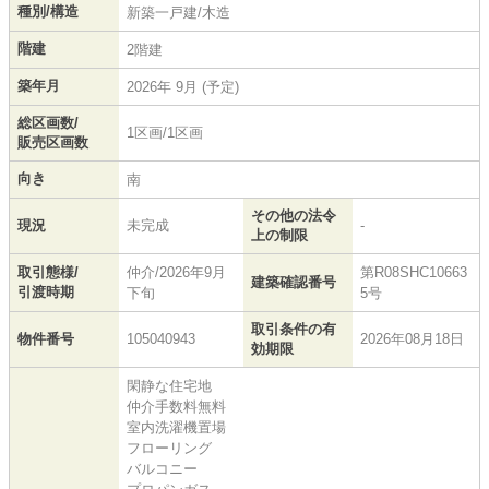
種別/構造
新築一戸建/木造
階建
2階建
築年月
2026年 9月 (予定)
総区画数/
1区画/1区画
販売区画数
向き
南
その他の法令
現況
未完成
-
上の制限
取引態様/
仲介/2026年9月
第R08SHC10663
建築確認番号
引渡時期
下旬
5号
取引条件の有
物件番号
105040943
2026年08月18日
効期限
閑静な住宅地
仲介手数料無料
室内洗濯機置場
フローリング
バルコニー