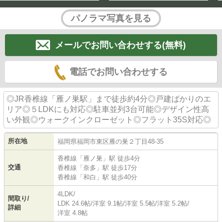
パノラマ写真を見る
メールでお問い合わせする(無料)
電話でお問い合わせする
◎JR香椎線「雁ノ巣駅」まで徒歩約4分◎戸建ばかりのエ
リア◎５LDKにも対応◎駐車並列3台可能◎デザイン性高
い外観◎ウォークインクローゼット◎フラット35S対応◎
所在地
福岡県
福岡市東区
雁の巣
２丁目48-35
香椎線
「
雁ノ巣
」駅 徒歩4分
交通
香椎線
「
奈多
」駅 徒歩17分
香椎線
「
和白
」駅 徒歩40分
4LDK/
間取り/
LDK 24.6帖
/
洋室 9.1帖
/
洋室 5.5帖
/
洋室 5.2帖
/
詳細
洋室 4.8帖