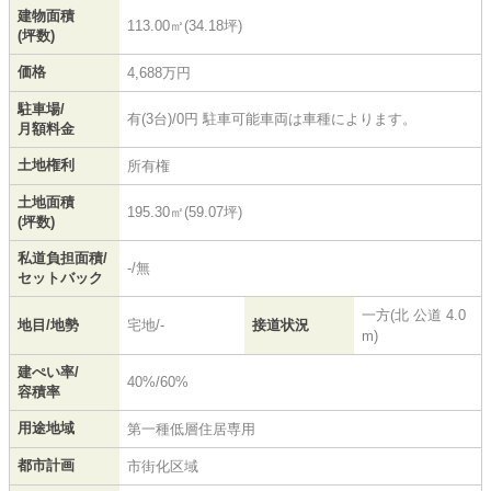
建物面積
113.00㎡(34.18坪)
(坪数)
価格
4,688万円
駐車場/
有(3台)/0円 駐車可能車両は車種によります。
月額料金
土地権利
所有権
土地面積
195.30㎡(59.07坪)
(坪数)
私道負担面積/
-/無
セットバック
一方(北 公道 4.0
地目/地勢
宅地/-
接道状況
m)
建ぺい率/
40%/60%
容積率
用途地域
第一種低層住居専用
都市計画
市街化区域