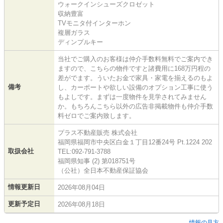
ウォークインシューズクロゼット
収納豊富
TVモニタ付インターホン
複層ガラス
ディンプルキー
当社でご購入のお客様は仲介手数料無料でご案内でき
ますので、こちらの物件ですと諸費用に168万円程の
差がでます。ういたお金で家具・家電を揃えるのもよ
備考
し、カーポートや欲しい設備のオプション工事に使う
もよしです。まずは一度物件を見学されてみません
か。もちろんこちら以外の広告非掲載物件も仲介手数
料ゼロでご案内致します。
プラス不動産販売 株式会社
福岡県福岡市中央区白金１丁目12番24号 Pt.1224 202
取扱会社
TEL:092-791-3788
福岡県知事 (2) 第018751号
（公社）全日本不動産保証協会
情報更新日
2026年08月04日
更新予定日
2026年08月18日
情報の見方