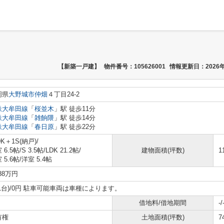
【新築一戸建】
物件番号：105626001
情報更新日：2026年
岡県
大野城市
仲畑
４丁目24-2
鉄大牟田線
「
桜並木
」駅 徒歩11分
鉄大牟田線
「
雑餉隈
」駅 徒歩14分
鉄大牟田線
「
春日原
」駅 徒歩22分
DK＋1S(納戸)/
 6.5帖
/
S 3.5帖
/
LDK 21.2帖
/
建物面積(坪数)
1
 5.6帖
/
洋室 5.4帖
788万円
1台)/0円 駐車可能車両は車種によります。
借地料/借地期間
-/
有権
土地面積(坪数)
7