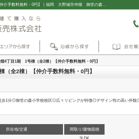
大野城市仲畑4丁目1期 1号棟（全2棟）【仲介手数料無料・0円】｜福岡 大野城市仲畑 御笠の森小学校 御陵中学校 桜並木駅 新築一戸建 建売 ｜福岡の新築一戸建て・仲介手数料無料の売買物件情報ならプラス不動産販売株式会社
畑4丁目1期 1号棟（全2棟）【仲介手数料無料・0円】
号棟（全2棟）【仲介手数料無料・0円】
徒歩1分◎御笠の森小学校校区◎広々リビングが特徴◎デザイン性の高い外観
所在地/交通
間取り/建物面積
3LDK