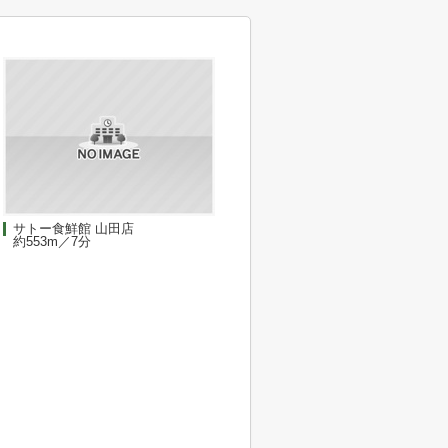
サトー食鮮館 山田店
約553m／7分