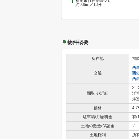
福岡銀行雑餉隈支店
約986m／13分
物件概要
所在地
福
西
交通
西
西
3L
間取り/詳細
洋室
洋室
価格
4,
駐車場/月額料金
有(
土地の敷金/保証金
-/-
土地権利
所