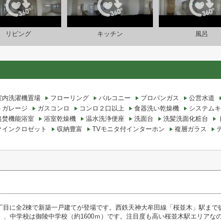
リビング
キッチン
風呂
室内洗濯機置場
フローリング
バルコニー
プロパンガス
公営水道
トガレージ
ガスコンロ
コンロ２口以上
食器洗い乾燥機
システムキ
追焚機能浴室
浴室乾燥機
温水洗浄便座
洗面台
洗髪洗面化粧台
クインクロゼット
収納豊富
TVモニタ付インターホン
複層ガラス
丁目に全2棟で新築一戸建てが登場です。西鉄天神大牟田線「桜並木」駅まで
ｍ）、中学校は御陵中学校（約1600ｍ）です。注目度も高い桜並木駅エリア