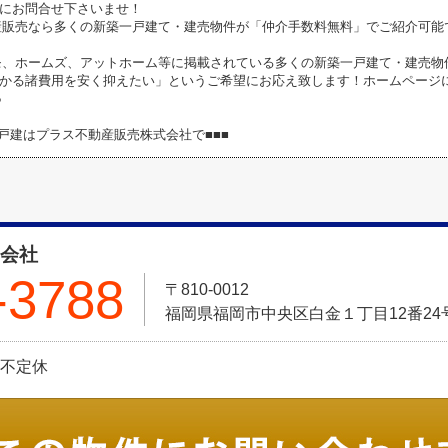
にお問合せ下さいませ！
産販売なら多くの新築一戸建て・建売物件が「仲介手数料無料」でご紹介可能
モ、ホームズ、アットホーム等に掲載されている多くの新築一戸建て・建売物
かる諸費用を安く抑えたい」というご希望にお応え致します！ホームページ
●
築戸建はプラス不動産販売株式会社で■■■
式会社
-3788
〒810-0012
福岡県福岡市中央区白金１丁目12番24号 Pt
日:不定休