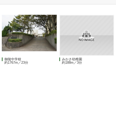
御陵中学校
みかさ幼稚園
約1767m／23分
約188m／3分