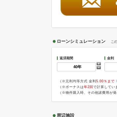
ローンシミュレーション
こ
返済期間
金利
（※元利均等方式 金利
5.00％まで
（※ボーナスは
年2回
で計算してい
（※物件購入時、その他諸費用が発
周辺施設