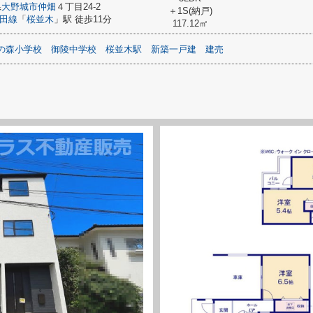
県
大野城市
仲畑
４丁目24-2
＋1S(納戸)
田線
「
桜並木
」駅 徒歩11分
117.12㎡
の森小学校
御陵中学校
桜並木駅
新築一戸建
建売