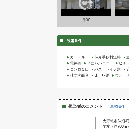
洋室
設備条件
カードキー
仲介手数料無料
電気有
２面バルコニー
ビル
コンロ３口
バス・トイレ別
独立洗面台
床下収納
ウォー
担当者のコメント
清水陽介
大野城市仲畑4
学校（約700