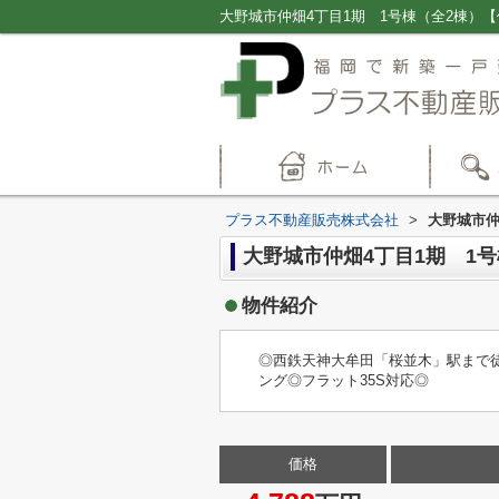
プラス不動産販売株式会社
>
大野城市仲
大野城市仲畑4丁目1期 1
物件紹介
◎西鉄天神大牟田「桜並木」駅まで
ング◎フラット35S対応◎
価格