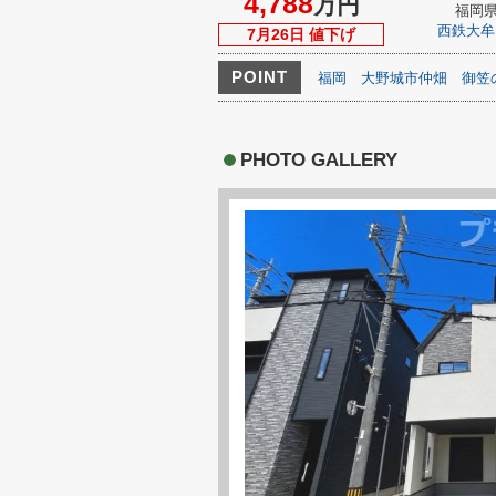
4,788
万円
福岡
西鉄大牟
7月26日 値下げ
POINT
福岡
大野城市仲畑
御笠
PHOTO GALLERY