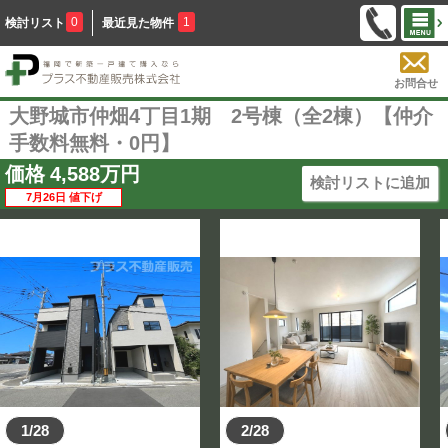
0
1
検討リスト
最近見た物件
お問合せ
大野城市仲畑4丁目1期 2号棟（全2棟）【仲介
手数料無料・0円】
価格
4,588
万円
検討リストに追加
7月26日 値下げ
1/28
2/28