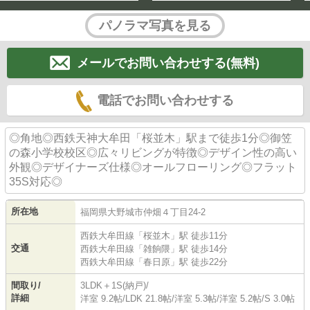
パノラマ写真を見る
メールでお問い合わせする(無料)
電話でお問い合わせする
◎角地◎西鉄天神大牟田「桜並木」駅まで徒歩1分◎御笠
の森小学校校区◎広々リビングが特徴◎デザイン性の高い
外観◎デザイナーズ仕様◎オールフローリング◎フラット
35S対応◎
所在地
福岡県
大野城市
仲畑
４丁目24-2
西鉄大牟田線
「
桜並木
」駅 徒歩11分
交通
西鉄大牟田線
「
雑餉隈
」駅 徒歩14分
西鉄大牟田線
「
春日原
」駅 徒歩22分
間取り/
3LDK＋1S(納戸)/
詳細
洋室 9.2帖
/
LDK 21.8帖
/
洋室 5.3帖
/
洋室 5.2帖
/
S 3.0帖