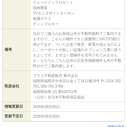
ウォークインクロゼット
収納豊富
TVモニタ付インターホン
複層ガラス
ディンプルキー
当社でご購入のお客様は仲介手数料無料でご案内でき
ますので、こちらの物件ですと諸費用に165万円程の
差がでます。ういたお金で家具・家電を揃えるのもよ
備考
し、カーポートや欲しい設備のオプション工事に使う
もよしです。まずは一度物件を見学されてみません
か。もちろんこちら以外の広告非掲載物件も仲介手数
料ゼロでご案内致します。
プラス不動産販売 株式会社
福岡県福岡市中央区白金１丁目12番24号 Pt.1224 202
取扱会社
TEL:092-791-3788
福岡県知事 (2) 第018751号
（公社）全日本不動産保証協会
情報更新日
2026年08月06日
更新予定日
2026年08月20日
情報の見方