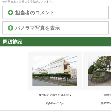
物件所在地とは異なる場合がございます。
担当者のコメント
パノラマ写真を表示
周辺施設
大野城市立御笠の森小学校
御陵
約744m／10分
約1767