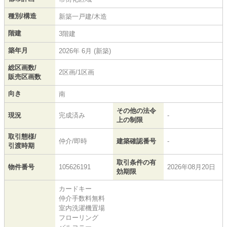
種別/構造
新築一戸建/木造
階建
3階建
築年月
2026年 6月 (新築)
総区画数/
2区画/1区画
販売区画数
向き
南
その他の法令
現況
完成済み
-
上の制限
取引態様/
仲介/即時
建築確認番号
-
引渡時期
取引条件の有
物件番号
105626191
2026年08月20日
効期限
カードキー
仲介手数料無料
室内洗濯機置場
フローリング