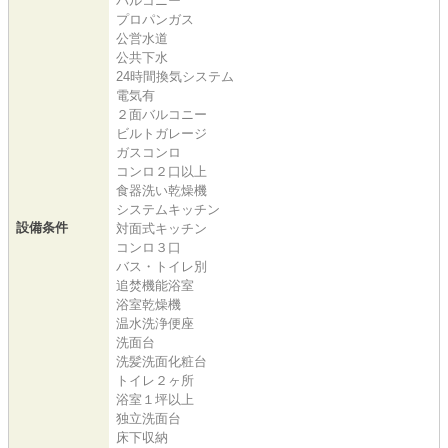
バルコニー
プロパンガス
公営水道
公共下水
24時間換気システム
電気有
２面バルコニー
ビルトガレージ
ガスコンロ
コンロ２口以上
食器洗い乾燥機
システムキッチン
設備条件
対面式キッチン
コンロ３口
バス・トイレ別
追焚機能浴室
浴室乾燥機
温水洗浄便座
洗面台
洗髪洗面化粧台
トイレ２ヶ所
浴室１坪以上
独立洗面台
床下収納