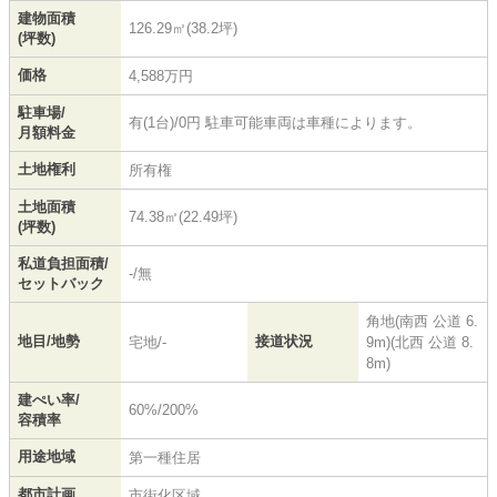
建物面積
126.29㎡(38.2坪)
(坪数)
価格
4,588万円
駐車場/
有(1台)/0円 駐車可能車両は車種によります。
月額料金
土地権利
所有権
土地面積
74.38㎡(22.49坪)
(坪数)
私道負担面積/
-/無
セットバック
角地(南西 公道 6.
地目/地勢
接道状況
宅地/-
9m)(北西 公道 8.
8m)
建ぺい率/
60%/200%
容積率
用途地域
第一種住居
都市計画
市街化区域