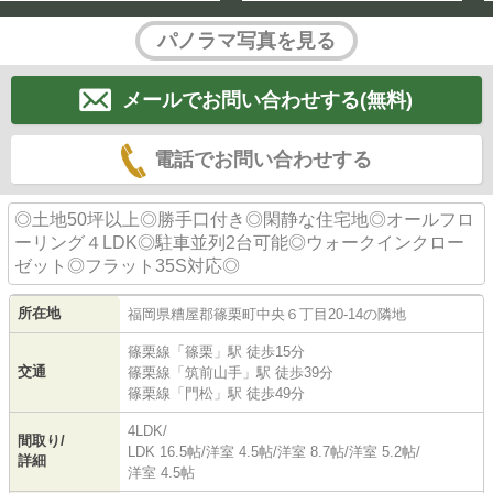
パノラマ写真を見る
メールでお問い合わせする(無料)
電話でお問い合わせする
◎土地50坪以上◎勝手口付き◎閑静な住宅地◎オールフロ
ーリング４LDK◎駐車並列2台可能◎ウォークインクロー
ゼット◎フラット35S対応◎
所在地
福岡県
糟屋郡篠栗町
中央
６丁目20-14の隣地
篠栗線
「
篠栗
」駅 徒歩15分
交通
篠栗線
「
筑前山手
」駅 徒歩39分
篠栗線
「
門松
」駅 徒歩49分
4LDK/
間取り/
LDK 16.5帖
/
洋室 4.5帖
/
洋室 8.7帖
/
洋室 5.2帖
/
詳細
洋室 4.5帖