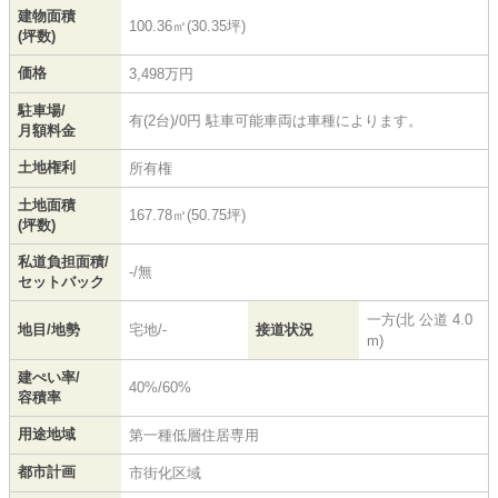
建物面積
100.36㎡(30.35坪)
(坪数)
価格
3,498万円
駐車場/
有(2台)/0円 駐車可能車両は車種によります。
月額料金
土地権利
所有権
土地面積
167.78㎡(50.75坪)
(坪数)
私道負担面積/
-/無
セットバック
一方(北 公道 4.0
地目/地勢
宅地/-
接道状況
m)
建ぺい率/
40%/60%
容積率
用途地域
第一種低層住居専用
都市計画
市街化区域