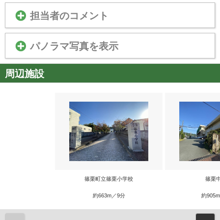
担当者のコメント
パノラマ写真を表示
周辺施設
篠栗町立篠栗小学校
篠栗
約663m／9分
約905