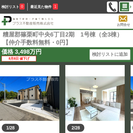
0
1
検討リスト
最近見た物件
お問合せ
糟屋郡篠栗町中央6丁目2期 1号棟（全3棟）
【仲介手数料無料・0円】
価格
3,498
万円
検討リストに追加
8月8日 値下げ
1/28
2/28