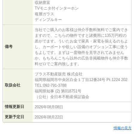
収納豊富
TVモニタ付インターホン
複層ガラス
ディンプルキー
当社でご購入のお客様は仲介手数料無料でご案内でき
ますので、こちらの物件ですと諸費用に135万円程の
差がでます。ういたお金で家具・家電を揃えるのもよ
備考
し、カーポートや欲しい設備のオプション工事に使う
もよしです。まずは一度物件を見学されてみません
か。もちろんこちら以外の広告非掲載物件も仲介手数
料ゼロでご案内致します。
プラス不動産販売 株式会社
福岡県福岡市中央区白金１丁目12番24号 Pt.1224 202
取扱会社
TEL:092-791-3788
福岡県知事 (2) 第018751号
（公社）全日本不動産保証協会
情報更新日
2026年08月08日
更新予定日
2026年08月22日
情報の見方