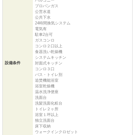
バルコニー
プロパンガス
公営水道
公共下水
24時間換気システム
電気有
駐車2台可
ガスコンロ
コンロ２口以上
食器洗い乾燥機
システムキッチン
設備条件
対面式キッチン
コンロ３口
バス・トイレ別
追焚機能浴室
浴室乾燥機
温水洗浄便座
洗面台
洗髪洗面化粧台
トイレ２ヶ所
浴室１坪以上
独立洗面台
床下収納
ウォークインクロゼット