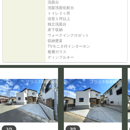
洗面台
洗髪洗面化粧台
トイレ２ヶ所
浴室１坪以上
独立洗面台
床下収納
ウォークインクロゼット
収納豊富
TVモニタ付インターホン
複層ガラス
ディンプルキー
1/3
2/3