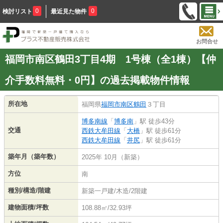
0
0
検討リスト
最近見た物件
お問合せ
福岡市南区鶴田3丁目4期 1号棟（全1棟）【仲
介手数料無料・0円】の過去掲載物件情報
所在地
福岡県
福岡市南区
鶴田
３丁目
博多南線
「
博多南
」駅 徒歩43分
交通
西鉄大牟田線
「
大橋
」駅 徒歩61分
西鉄大牟田線
「
井尻
」駅 徒歩61分
築年月（築年数）
2025年 10月（新築）
方位
南
種別/構造/階建
新築一戸建/木造/2階建
建物面積/坪数
108.88㎡/32.93坪