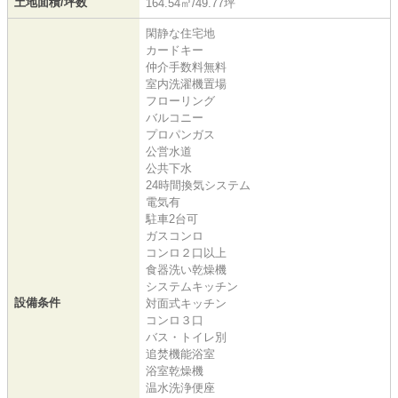
土地面積/坪数
164.54㎡/49.77坪
閑静な住宅地
カードキー
仲介手数料無料
室内洗濯機置場
フローリング
バルコニー
プロパンガス
公営水道
公共下水
24時間換気システム
電気有
駐車2台可
ガスコンロ
コンロ２口以上
食器洗い乾燥機
システムキッチン
設備条件
対面式キッチン
コンロ３口
バス・トイレ別
追焚機能浴室
浴室乾燥機
温水洗浄便座