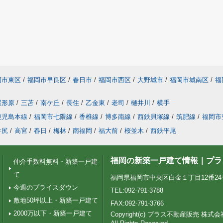
岡市東区
/
福岡市早良区
/
春日市
/
福岡市西区
/
大野城市
/
福岡市城南区
/
福
屋形原
/
三苫
/
南ケ丘
/
長住
/
乙金東
/
老司
/
樋井川
/
横手
鹿児島本線
/
福岡市七隈線
/
香椎線
/
博多南線
/
西鉄貝塚線
/
筑肥線
/
福岡市
井尻
/
高宮
/
春日
/
梅林
/
南福岡
/
福大前
/
桜並木
/
西鉄平尾
福岡の新築一戸建て情報｜プラ
仲介手数料無料・新築一戸建
て
福岡県福岡市中央区白金１丁目12番24号 Pt
今週のプライスダウン
TEL:092-791-3788
敷地50坪以上・新築一戸建て
FAX:092-791-3766
2000万以下・新築一戸建て
Copyright(c) プラス不動産販売 株式会