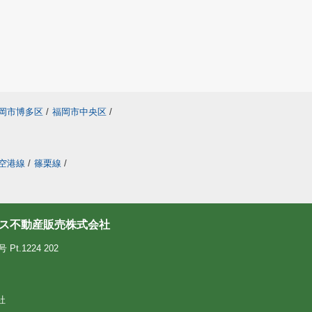
岡市博多区
/
福岡市中央区
/
空港線
/
篠栗線
/
ス不動産販売株式会社
.1224 202
社