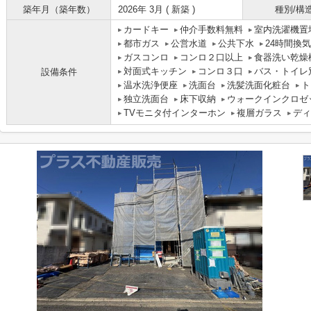
築年月（築年数）
2026年 3月 ( 新築 )
種別/構
カードキー
仲介手数料無料
室内洗濯機置
都市ガス
公営水道
公共下水
24時間換
ガスコンロ
コンロ２口以上
食器洗い乾燥
対面式キッチン
コンロ３口
バス・トイレ
設備条件
温水洗浄便座
洗面台
洗髪洗面化粧台
ト
独立洗面台
床下収納
ウォークインクロゼ
TVモニタ付インターホン
複層ガラス
ディ