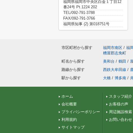
福岡県福岡市中央区白金１丁目12
番24号 Pt.1224 202
TEL/092-791-3788
FAX/092-791-3766
福岡県知事 (2) 第018751号
市区町村から探す
福岡市南区
/
福
糟屋郡志免町
町名から探す
美和台
/
鶴田
/
路線から探す
西鉄大牟田線
/
駅から探す
大橋
/
博多南
/
ホーム
スタッフ紹介
会社概要
お客様の声
プライバシーポリシー
周辺施設検索
利用規約
お問い合わせ
サイトマップ