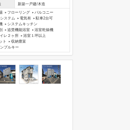
造
新築一戸建/木造
場
フローリング
バルコニー
気システム
電気有
駐車2台可
機
システムキッチン
別
追焚機能浴室
浴室乾燥機
イレ２ヶ所
浴室１坪以上
ット
収納豊富
ンプルキー