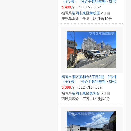
（全3棟）【仲介手数料無料・0円】
5,499
万円 4LDK/92.63㎡
福岡県
福岡市東区
舞松原
２丁目
鹿児島本線「千早」駅 徒歩15分
福岡市東区美和台5丁目2期 3号棟
（全3棟）【仲介手数料無料・0円】
5,380
万円 3LDK/104.53㎡
福岡県
福岡市東区
美和台
５丁目
西鉄貝塚線「三苫」駅 徒歩8分