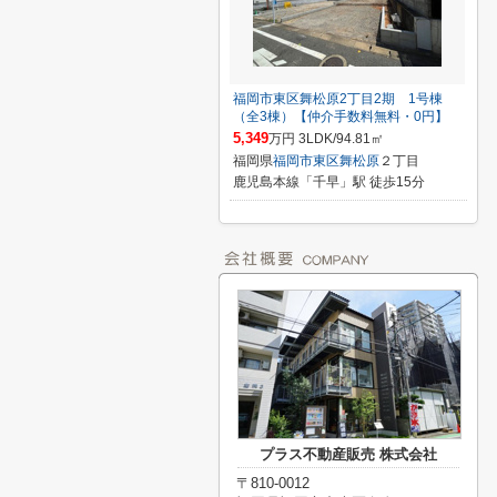
福岡市東区舞松原2丁目2期 1号棟
（全3棟）【仲介手数料無料・0円】
5,349
万円 3LDK/94.81㎡
福岡県
福岡市東区
舞松原
２丁目
鹿児島本線「千早」駅 徒歩15分
プラス不動産販売 株式会社
〒810-0012