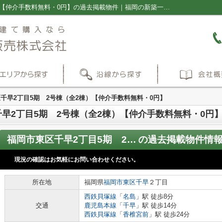
福岡市東区千早2丁目5期 2号棟（全2棟）【仲介手数料無料・0円】の過去掲載物件｜福岡の新築一戸建て・仲介手数料無料の売買物件情報ならプラス不動産販売株式会社
千早2丁目5期 2号棟（全2棟）【仲介手数料無料・0円】
早2丁目5期 2号棟（全2棟）【仲介手数料無料・0円
福岡市東区千早2丁目5期 2号棟（全2棟）【仲介手数料無料・0円】
の過去掲載物件情
現況の確認はお気軽にお問い合わせください。
所在地
福岡県
福岡市東区
千早
２丁目
西鉄貝塚線
「
名島
」駅 徒歩8分
交通
鹿児島本線
「
千早
」駅 徒歩14分
西鉄貝塚線
「
香椎宮前
」駅 徒歩24分