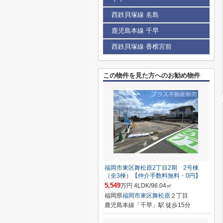
西鉄貝塚線 名島
鹿児島本線 千早
西鉄貝塚線 香椎宮前
この物件を見た方へのお勧め物件
福岡市東区舞松原2丁目2期 2号棟
（全3棟）【仲介手数料無料・0円】
5,549
万円 4LDK/96.04㎡
福岡県
福岡市東区
舞松原
２丁目
鹿児島本線「千早」駅 徒歩15分