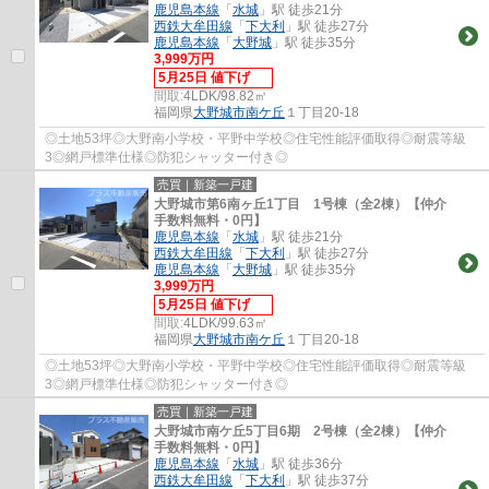
鹿児島本線
「
水城
」駅 徒歩21分
西鉄大牟田線
「
下大利
」駅 徒歩27分
鹿児島本線
「
大野城
」駅 徒歩35分
3,999万円
5月25日 値下げ
間取:
4LDK/98.82㎡
福岡県
大野城市
南ケ丘
１丁目20-18
◎土地53坪◎大野南小学校・平野中学校◎住宅性能評価取得◎耐震等級
3◎網戸標準仕様◎防犯シャッター付き◎
売買｜新築一戸建
大野城市第6南ヶ丘1丁目 1号棟（全2棟）【仲介
手数料無料・0円】
鹿児島本線
「
水城
」駅 徒歩21分
西鉄大牟田線
「
下大利
」駅 徒歩27分
鹿児島本線
「
大野城
」駅 徒歩35分
3,999万円
5月25日 値下げ
間取:
4LDK/99.63㎡
福岡県
大野城市
南ケ丘
１丁目20-18
◎土地53坪◎大野南小学校・平野中学校◎住宅性能評価取得◎耐震等級
3◎網戸標準仕様◎防犯シャッター付き◎
売買｜新築一戸建
大野城市南ケ丘5丁目6期 2号棟（全2棟）【仲介
手数料無料・0円】
鹿児島本線
「
水城
」駅 徒歩36分
西鉄大牟田線
「
下大利
」駅 徒歩37分