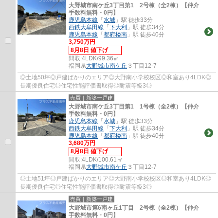
大野城市南ケ丘3丁目第1 2号棟（全2棟）【仲介
手数料無料・0円】
鹿児島本線
「
水城
」駅 徒歩33分
西鉄大牟田線
「
下大利
」駅 徒歩34分
鹿児島本線
「
都府楼南
」駅 徒歩40分
3,750万円
8月8日 値下げ
間取:
4LDK/99.36㎡
福岡県
大野城市
南ケ丘
３丁目12-7
◎土地50坪◎戸建ばかりのエリア◎大野南小学校校区◎和室あり4LDK◎
長期優良住宅◎住宅性能評価書取得◎耐震等級3◎
売買｜新築一戸建
大野城市南ケ丘3丁目第1 1号棟（全2棟）【仲介
手数料無料・0円】
鹿児島本線
「
水城
」駅 徒歩33分
西鉄大牟田線
「
下大利
」駅 徒歩34分
鹿児島本線
「
都府楼南
」駅 徒歩40分
3,680万円
8月8日 値下げ
間取:
4LDK/100.61㎡
福岡県
大野城市
南ケ丘
３丁目12-7
◎土地51坪◎戸建ばかりのエリア◎大野南小学校校区◎和室あり4LDK◎
長期優良住宅◎住宅性能評価書取得◎耐震等級3◎
売買｜新築一戸建
大野城市第6南ヶ丘1丁目 2号棟（全2棟）【仲介
手数料無料・0円】