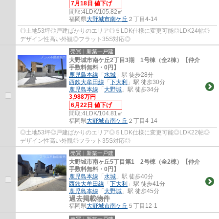
7月18日 値下げ
間取:
4LDK/105.82㎡
福岡県
大野城市
南ケ丘
２丁目4-14
◎土地53坪◎戸建ばかりのエリア◎５LDK仕様に変更可能◎LDK24帖◎
デザイン性高い外観◎フラット35S対応◎
売買｜新築一戸建
大野城市南ケ丘2丁目3期 1号棟（全2棟）【仲介
手数料無料・0円】
鹿児島本線
「
水城
」駅 徒歩28分
西鉄大牟田線
「
下大利
」駅 徒歩30分
鹿児島本線
「
大野城
」駅 徒歩34分
3,988万円
6月22日 値下げ
間取:
4LDK/104.81㎡
福岡県
大野城市
南ケ丘
２丁目4-14
◎土地53坪◎戸建ばかりのエリア◎５LDK仕様に変更可能◎LDK22帖◎
デザイン性高い外観◎フラット35S対応◎
売買｜新築一戸建
大野城市南ヶ丘5丁目第1 2号棟（全2棟）【仲介
手数料無料・0円】
鹿児島本線
「
水城
」駅 徒歩40分
西鉄大牟田線
「
下大利
」駅 徒歩41分
鹿児島本線
「
大野城
」駅 徒歩45分
過去掲載物件
福岡県
大野城市
南ケ丘
５丁目12-1
売買｜新築一戸建