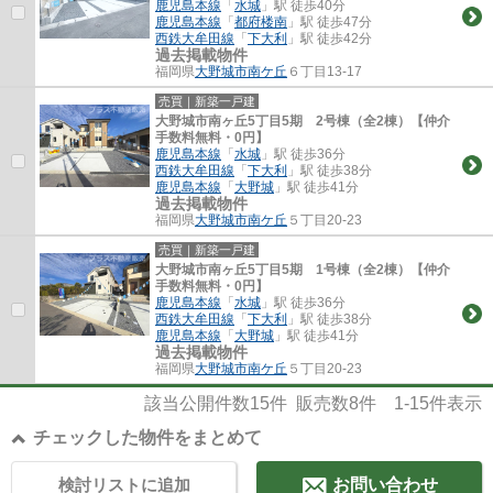
鹿児島本線
「
水城
」駅 徒歩40分
鹿児島本線
「
都府楼南
」駅 徒歩47分
西鉄大牟田線
「
下大利
」駅 徒歩42分
過去掲載物件
福岡県
大野城市
南ケ丘
６丁目13-17
売買｜新築一戸建
大野城市南ヶ丘5丁目5期 2号棟（全2棟）【仲介
手数料無料・0円】
鹿児島本線
「
水城
」駅 徒歩36分
西鉄大牟田線
「
下大利
」駅 徒歩38分
鹿児島本線
「
大野城
」駅 徒歩41分
過去掲載物件
福岡県
大野城市
南ケ丘
５丁目20-23
売買｜新築一戸建
大野城市南ヶ丘5丁目5期 1号棟（全2棟）【仲介
手数料無料・0円】
鹿児島本線
「
水城
」駅 徒歩36分
西鉄大牟田線
「
下大利
」駅 徒歩38分
鹿児島本線
「
大野城
」駅 徒歩41分
過去掲載物件
福岡県
大野城市
南ケ丘
５丁目20-23
該当公開件数
15
件 販売数
8
件
1-15
件表示
チェックした物件をまとめて
検討リストに追加
お問い合わせ