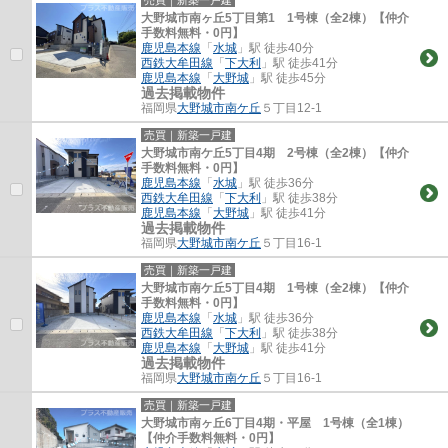
大野城市南ヶ丘5丁目第1 1号棟（全2棟）【仲介
手数料無料・0円】
鹿児島本線
「
水城
」駅 徒歩40分
西鉄大牟田線
「
下大利
」駅 徒歩41分
鹿児島本線
「
大野城
」駅 徒歩45分
過去掲載物件
福岡県
大野城市
南ケ丘
５丁目12-1
売買｜新築一戸建
大野城市南ケ丘5丁目4期 2号棟（全2棟）【仲介
手数料無料・0円】
鹿児島本線
「
水城
」駅 徒歩36分
西鉄大牟田線
「
下大利
」駅 徒歩38分
鹿児島本線
「
大野城
」駅 徒歩41分
過去掲載物件
福岡県
大野城市
南ケ丘
５丁目16-1
売買｜新築一戸建
大野城市南ケ丘5丁目4期 1号棟（全2棟）【仲介
手数料無料・0円】
鹿児島本線
「
水城
」駅 徒歩36分
西鉄大牟田線
「
下大利
」駅 徒歩38分
鹿児島本線
「
大野城
」駅 徒歩41分
過去掲載物件
福岡県
大野城市
南ケ丘
５丁目16-1
売買｜新築一戸建
大野城市南ヶ丘6丁目4期・平屋 1号棟（全1棟）
【仲介手数料無料・0円】