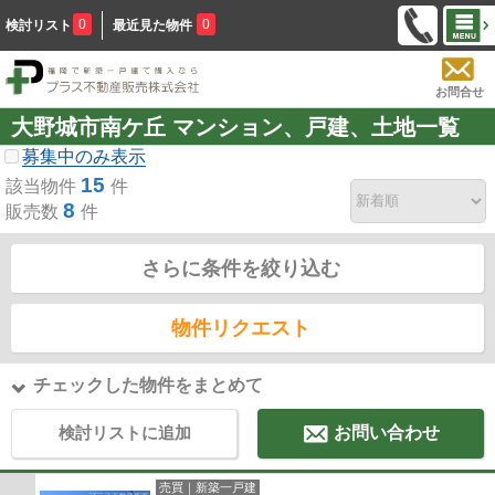
0
0
検討リスト
最近見た物件
お問合せ
大野城市南ケ丘 マンション、戸建、土地一覧
募集中のみ表示
15
該当物件
件
8
販売数
件
さらに条件を絞り込む
物件リクエスト
チェックした物件をまとめて
検討リストに追加
お問い合わせ
売買｜新築一戸建