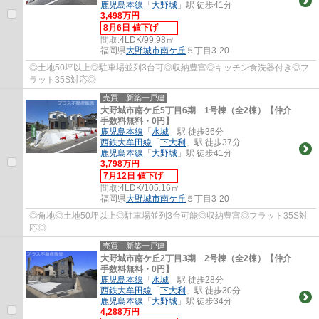
鹿児島本線
「
大野城
」駅 徒歩41分
3,498万円
8月6日 値下げ
間取:
4LDK/99.98㎡
福岡県
大野城市
南ケ丘
５丁目3-20
◎土地50坪以上◎駐車場並列3台可◎収納豊富◎キッチン食洗器付き◎フ
ラット35S対応◎
売買｜新築一戸建
大野城市南ケ丘5丁目6期 1号棟（全2棟）【仲介
手数料無料・0円】
鹿児島本線
「
水城
」駅 徒歩36分
西鉄大牟田線
「
下大利
」駅 徒歩37分
鹿児島本線
「
大野城
」駅 徒歩41分
3,798万円
7月12日 値下げ
間取:
4LDK/105.16㎡
福岡県
大野城市
南ケ丘
５丁目3-20
◎角地◎土地50坪以上◎駐車場並列3台可能◎収納豊富◎フラット35S対
応◎
売買｜新築一戸建
大野城市南ケ丘2丁目3期 2号棟（全2棟）【仲介
手数料無料・0円】
鹿児島本線
「
水城
」駅 徒歩28分
西鉄大牟田線
「
下大利
」駅 徒歩30分
鹿児島本線
「
大野城
」駅 徒歩34分
4,288万円