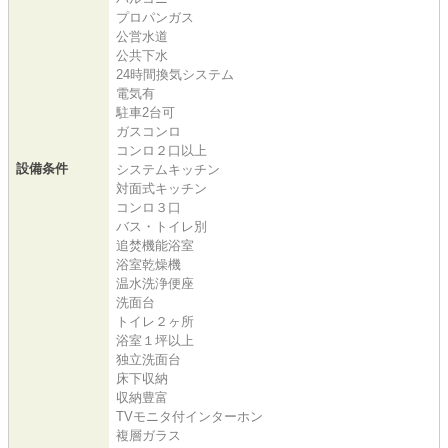
プロパンガス
公営水道
公共下水
24時間換気システム
電気有
駐車2台可
ガスコンロ
コンロ２口以上
設備条件
システムキッチン
対面式キッチン
コンロ３口
バス・トイレ別
追焚機能浴室
浴室乾燥機
温水洗浄便座
洗面台
トイレ２ヶ所
浴室１坪以上
独立洗面台
床下収納
収納豊富
TVモニタ付インターホン
複層ガラス