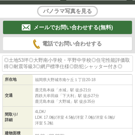
パノラマ写真を見る
メールでお問い合わせする(無料)
電話でお問い合わせする
◎土地53坪◎大野南小学校・平野中学校◎住宅性能評価取
得◎耐震等級3◎網戸標準仕様◎防犯シャッター付き◎
所在地
福岡県
大野城市
南ケ丘
１丁目20-18
鹿児島本線
「
水城
」駅 徒歩21分
交通
西鉄大牟田線
「
下大利
」駅 徒歩27分
鹿児島本線
「
大野城
」駅 徒歩35分
4LDK/
間取り/
LDK 17.0帖
/
洋室 4.5帖
/
洋室 7.0帖
/
洋室 6.0帖
/
詳細
洋室 5.2帖
建物面積