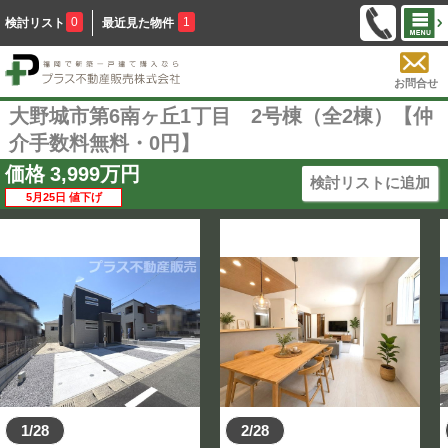
0
1
検討リスト
最近見た物件
お問合せ
大野城市第6南ヶ丘1丁目 2号棟（全2棟）【仲
介手数料無料・0円】
価格
3,999
万円
検討リストに追加
5月25日 値下げ
1/28
2/28