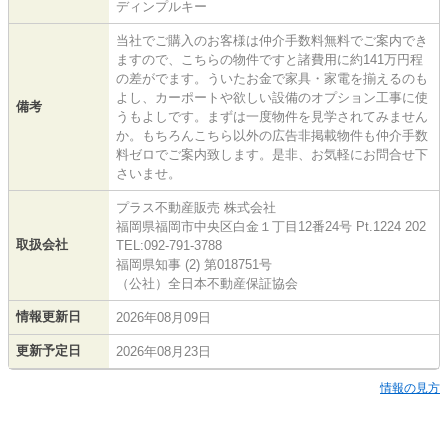
ディンプルキー
当社でご購入のお客様は仲介手数料無料でご案内でき
ますので、こちらの物件ですと諸費用に約141万円程
の差がでます。ういたお金で家具・家電を揃えるのも
よし、カーポートや欲しい設備のオプション工事に使
備考
うもよしです。まずは一度物件を見学されてみません
か。もちろんこちら以外の広告非掲載物件も仲介手数
料ゼロでご案内致します。是非、お気軽にお問合せ下
さいませ。
プラス不動産販売 株式会社
福岡県福岡市中央区白金１丁目12番24号 Pt.1224 202
取扱会社
TEL:092-791-3788
福岡県知事 (2) 第018751号
（公社）全日本不動産保証協会
情報更新日
2026年08月09日
更新予定日
2026年08月23日
情報の見方