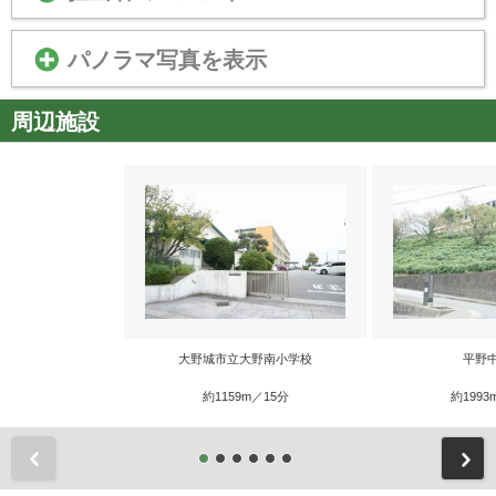
パノラマ写真を表示
周辺施設
大野城市立大野南小学校
平野
約1159m／15分
約1993
前