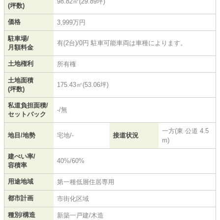
98.82㎡(29.89坪)
(坪数)
価格
3,999万円
駐車場/
有(2台)/0円 駐車可能車両は車種によります。
月額料金
土地権利
所有権
土地面積
175.43㎡(53.06坪)
(坪数)
私道負担面積/
-/無
セットバック
一方(東 公道 4.5
地目/地勢
宅地/-
接道状況
m)
建ぺい率/
40%/60%
容積率
用途地域
第一種低層住居専用
都市計画
市街化区域
種別/構造
新築一戸建/木造