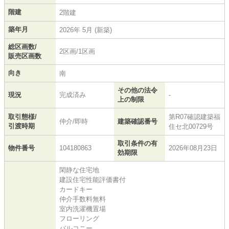
階建
2階建
築年月
2026年 5月 (新築)
総区画数/
2区画/1区画
販売区画数
向き
南
その他の法令
現況
完成済み
-
上の制限
取引態様/
第R07確認建築福
仲介/即時
建築確認番号
引渡時期
住セ北00729号
取引条件の有
物件番号
104180863
2026年08月23日
効期限
閑静な住宅地
建設住宅性能評価書付
カードキー
仲介手数料無料
室内洗濯機置場
フローリング
バルコニー