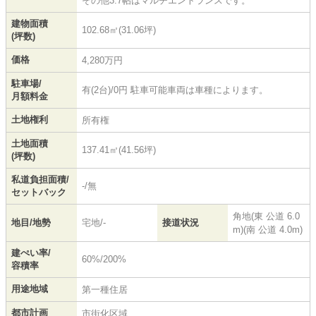
その他3.7帖はマルチエントランスです。
建物面積
102.68㎡(31.06坪)
(坪数)
価格
4,280万円
駐車場/
有(2台)/0円 駐車可能車両は車種によります。
月額料金
土地権利
所有権
土地面積
137.41㎡(41.56坪)
(坪数)
私道負担面積/
-/無
セットバック
角地(東 公道 6.0
地目/地勢
宅地/-
接道状況
m)(南 公道 4.0m)
建ぺい率/
60%/200%
容積率
用途地域
第一種住居
都市計画
市街化区域