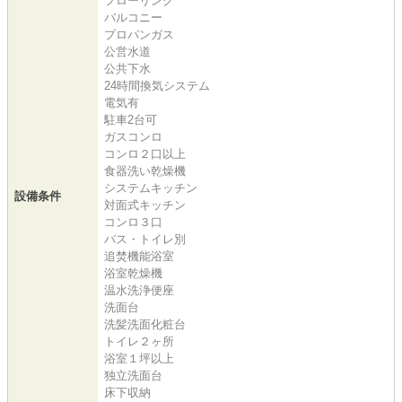
フローリング
バルコニー
プロパンガス
公営水道
公共下水
24時間換気システム
電気有
駐車2台可
ガスコンロ
コンロ２口以上
食器洗い乾燥機
システムキッチン
設備条件
対面式キッチン
コンロ３口
バス・トイレ別
追焚機能浴室
浴室乾燥機
温水洗浄便座
洗面台
洗髪洗面化粧台
トイレ２ヶ所
浴室１坪以上
独立洗面台
床下収納