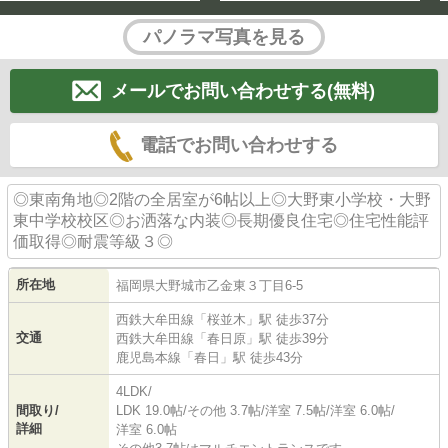
パノラマ写真を見る
メールでお問い合わせする(無料)
電話でお問い合わせする
◎東南角地◎2階の全居室が6帖以上◎大野東小学校・大野
東中学校校区◎お洒落な内装◎長期優良住宅◎住宅性能評
価取得◎耐震等級３◎
所在地
福岡県
大野城市
乙金東
３丁目6-5
西鉄大牟田線
「
桜並木
」駅 徒歩37分
交通
西鉄大牟田線
「
春日原
」駅 徒歩39分
鹿児島本線
「
春日
」駅 徒歩43分
4LDK/
間取り/
LDK 19.0帖
/
その他 3.7帖
/
洋室 7.5帖
/
洋室 6.0帖
/
詳細
洋室 6.0帖