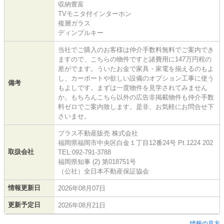
収納豊富
TVモニタ付インターホン
複層ガラス
ディンプルキー
当社でご購入のお客様は仲介手数料無料でご案内でき
ますので、こちらの物件ですと諸費用に147万円程の
差がでます。ういたお金で家具・家電を揃えるのもよ
し、カーポートや欲しい設備のオプション工事に使う
備考
もよしです。まずは一度物件を見学されてみません
か。もちろんこちら以外の広告非掲載物件も仲介手数
料ゼロでご案内致します。是非、お気軽にお問合せ下
さいませ。
プラス不動産販売 株式会社
福岡県福岡市中央区白金１丁目12番24号 Pt.1224 202
取扱会社
TEL:092-791-3788
福岡県知事 (2) 第018751号
（公社）全日本不動産保証協会
情報更新日
2026年08月07日
更新予定日
2026年08月21日
情報の見方