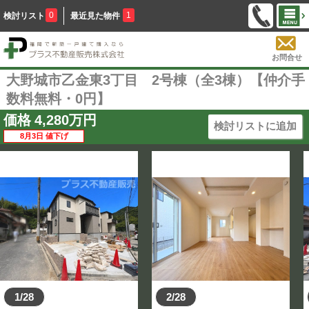
0
1
検討リスト
最近見た物件
お問合せ
大野城市乙金東3丁目 2号棟（全3棟）【仲介手
数料無料・0円】
価格
4,280
万円
検討リストに追加
8月3日 値下げ
1/28
2/28