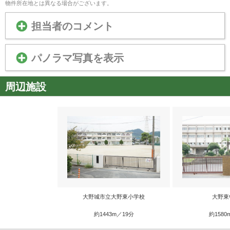
物件所在地とは異なる場合がございます。
担当者のコメント
パノラマ写真を表示
周辺施設
大野城市立大野東小学校
大野東
約1443m／19分
約1580