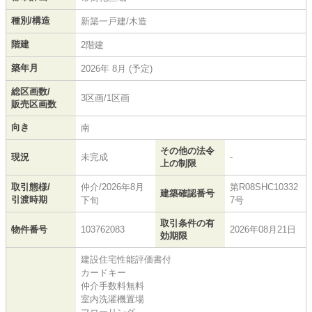
種別/構造
新築一戸建/木造
階建
2階建
築年月
2026年 8月 (予定)
総区画数/
3区画/1区画
販売区画数
向き
南
その他の法令
現況
未完成
-
上の制限
取引態様/
仲介/2026年8月
第R08SHC10332
建築確認番号
引渡時期
下旬
7号
取引条件の有
物件番号
103762083
2026年08月21日
効期限
建設住宅性能評価書付
カードキー
仲介手数料無料
室内洗濯機置場