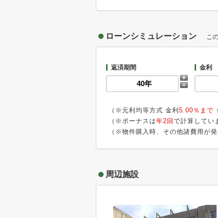
ローンシミュレーション
こ
返済期間
金利
（※元利均等方式 金利
5.00％まで
（※ボーナスは
年2回
で計算してい
（※物件購入時、その他諸費用が発
周辺施設