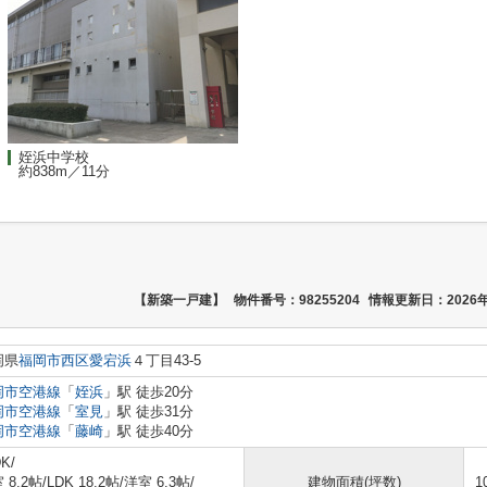
姪浜中学校
約838m／11分
【新築一戸建】
物件番号：98255204
情報更新日：2026年
岡県
福岡市西区
愛宕浜
４丁目43-5
岡市空港線
「
姪浜
」駅 徒歩20分
岡市空港線
「
室見
」駅 徒歩31分
岡市空港線
「
藤崎
」駅 徒歩40分
K/
 8.2帖
/
LDK 18.2帖
/
洋室 6.3帖
/
建物面積(坪数)
1