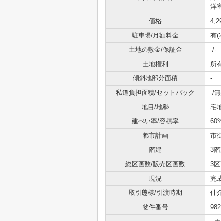
洋室
価格
4,
駐車場/月額料金
有(
土地の敷金/保証金
-/-
土地権利
所
傾斜地部分面積
-
私道負担面積/セットバック
-/無
地目/地勢
宅地
建ぺい率/容積率
60
都市計画
市
階建
3階
総区画数/販売区画数
3区
現況
完
取引態様/引渡時期
仲
物件番号
982