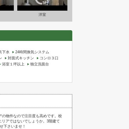
洋室
共下水
24時間換気システム
ン
対面式キッチン
コンロ３口
浴室１坪以上
独立洗面台
アの物件なので注目度も高めです。校
エリアではないでしょうか。3階建て
合せ下さいませ！