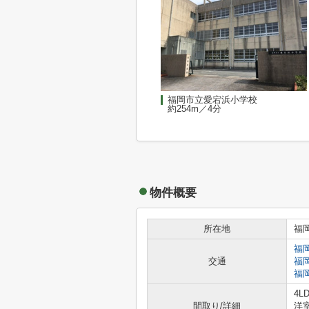
福岡市立愛宕浜小学校
約254m／4分
物件概要
所在地
福
福
交通
福
福
4LD
間取り/詳細
洋室