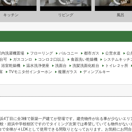
キッチン
リビング
風呂
室内洗濯機置場
フローリング
バルコニー
都市ガス
公営水道
公
2台可
ガスコンロ
コンロ２口以上
食器洗い乾燥機
システムキッチ
浴室乾燥機
温水洗浄便座
洗面台
洗髪洗面化粧台
トイレ２ヶ所
富
TVモニタ付インターホン
複層ガラス
ディンプルキー
浜4丁目に全3棟で新築一戸建てが登場です。建売物件が出る事が少ないエリ
校・姪浜中学校校区ですのでタイミング次第では希望していても物件がない
台で全棟が４LDKとして使用できる間取りとなっております。お気軽にお問