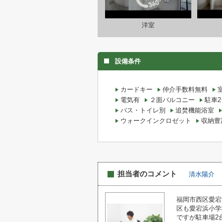
洋室
設備条件
カードキー
仲介手数料無料
電気有
２面バルコニー
駐車
バス・トイレ別
追焚機能浴室
ウォークインクロゼット
収納豊
担当者のコメント
清水陽介
福岡市西区愛宕
区も愛宕浜小学
ですが駐車場2