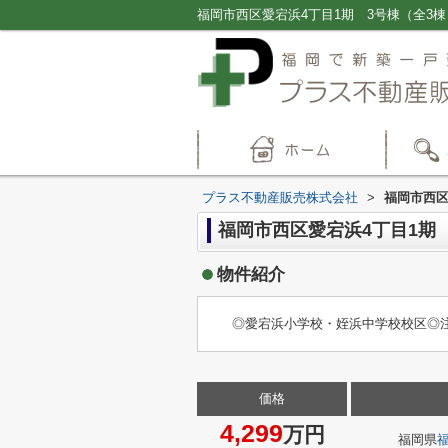
プラス不動産販売株式会社
>
福岡市西区
福岡市西区愛宕浜4丁目1期
物件紹介
◎愛宕浜小学校・姪浜中学校校区◎
価格
4,299
万円
福岡県