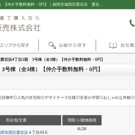
福岡市西区愛宕浜4丁目1期 3号棟（全3棟）【仲介手数料無料・0円】｜福岡市城西区愛宕浜 愛宕浜小学校 姪浜中学校 新築一戸建 建売 ｜福岡の新築一戸建て・仲介手数料無料の売買物件情報ならプラス不動産販売株式会社
愛宕浜4丁目1期 3号棟（全3棟）【仲介手数料無料・0円】
 3号棟（全3棟）【仲介手数料無料・0円】
注目物件◎人気の住宅街◎デザイナーズ仕様◎全室が洋室◎おしゃれな外観◎フ
所在地/交通
間取り/建物面積
4LDK
福岡市西区
愛宕浜
４丁目43-5