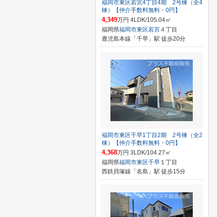
福岡市東区若宮4丁目4期 2号棟（全4
棟）【仲介手数料無料・0円】
4,349
万円 4LDK/105.04㎡
福岡県
福岡市東区
若宮
４丁目
鹿児島本線「千早」駅 徒歩20分
福岡市東区千早1丁目2期 2号棟（全2
棟）【仲介手数料無料・0円】
4,368
万円 3LDK/104.27㎡
福岡県
福岡市東区
千早
１丁目
西鉄貝塚線「名島」駅 徒歩15分