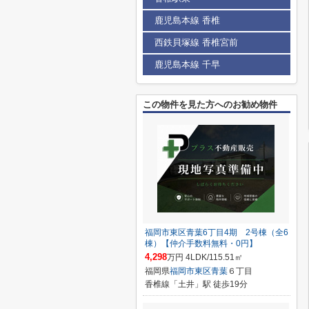
鹿児島本線 香椎
西鉄貝塚線 香椎宮前
鹿児島本線 千早
この物件を見た方へのお勧め物件
福岡市東区青葉6丁目4期 2号棟（全6
棟）【仲介手数料無料・0円】
4,298
万円 4LDK/115.51㎡
福岡県
福岡市東区
青葉
６丁目
香椎線「土井」駅 徒歩19分