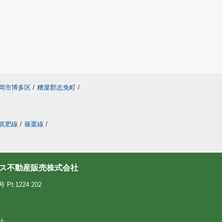
岡市博多区
/
糟屋郡志免町
/
筑肥線
/
篠栗線
/
ス不動産販売株式会社
.1224 202
社