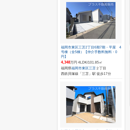
福岡市東区三苫2丁目6期7期・平屋 4
号棟（全5棟）【仲介手数料無料・0
円】
4,348
万円 4LDK/101.85㎡
福岡県
福岡市東区
三苫
２丁目
西鉄貝塚線「三苫」駅 徒歩17分