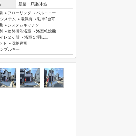
造
新築一戸建/木造
場
フローリング
バルコニー
気システム
電気有
駐車2台可
機
システムキッチン
別
追焚機能浴室
浴室乾燥機
イレ２ヶ所
浴室１坪以上
ット
収納豊富
ンプルキー