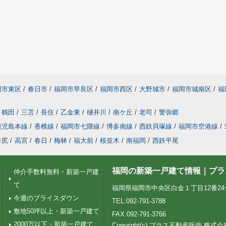
岡市東区
/
春日市
/
福岡市早良区
/
福岡市西区
/
大野城市
/
福岡市城南区
/
福
鶴田
/
三苫
/
長住
/
乙金東
/
樋井川
/
南ケ丘
/
老司
/
警弥郷
鹿児島本線
/
香椎線
/
福岡市七隈線
/
博多南線
/
西鉄貝塚線
/
福岡市空港線
/
井尻
/
高宮
/
春日
/
梅林
/
福大前
/
桜並木
/
南福岡
/
西鉄平尾
福岡の新築一戸建て情報｜プラ
仲介手数料無料・新築一戸建
て
福岡県福岡市中央区白金１丁目12番24号 Pt
今週のプライスダウン
TEL:092-791-3788
敷地50坪以上・新築一戸建て
FAX:092-791-3766
2000万以下・新築一戸建て
Copyright(c) プラス不動産販売 株式会