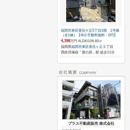
福岡市東区香住ケ丘5丁目3期 1号棟
（全1棟）【仲介手数料無料・0円】
4,398
万円 4LDK/106.80㎡
福岡県
福岡市東区
香住ヶ丘
５丁目
西鉄貝塚線「唐の原」駅 徒歩11分
プラス不動産販売 株式会社