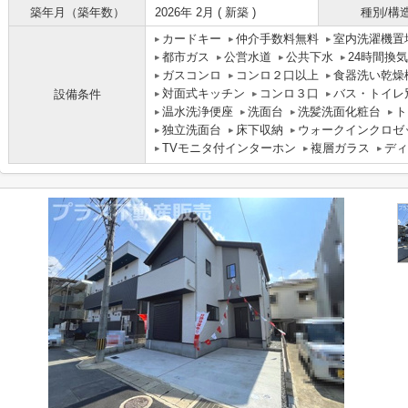
築年月（築年数）
2026年 2月 ( 新築 )
種別/構
カードキー
仲介手数料無料
室内洗濯機置
都市ガス
公営水道
公共下水
24時間換
ガスコンロ
コンロ２口以上
食器洗い乾燥
対面式キッチン
コンロ３口
バス・トイレ
設備条件
温水洗浄便座
洗面台
洗髪洗面化粧台
ト
独立洗面台
床下収納
ウォークインクロゼ
TVモニタ付インターホン
複層ガラス
ディ