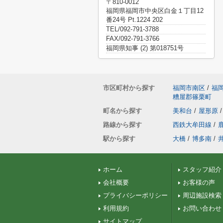
〒810-0012
福岡県福岡市中央区白金１丁目12
番24号 Pt.1224 202
TEL/092-791-3788
FAX/092-791-3766
福岡県知事 (2) 第018751号
市区町村から探す
福岡市南区
/
福
糟屋郡篠栗町
町名から探す
美和台
/
屋形原
/
路線から探す
西鉄大牟田線
/
駅から探す
大橋
/
博多南
/
ホーム
スタッフ紹介
会社概要
お客様の声
プライバシーポリシー
周辺施設検索
利用規約
お問い合わせ
サイトマップ