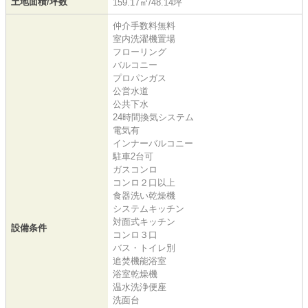
土地面積/坪数
159.17㎡/48.14坪
仲介手数料無料
室内洗濯機置場
フローリング
バルコニー
プロパンガス
公営水道
公共下水
24時間換気システム
電気有
インナーバルコニー
駐車2台可
ガスコンロ
コンロ２口以上
食器洗い乾燥機
システムキッチン
対面式キッチン
設備条件
コンロ３口
バス・トイレ別
追焚機能浴室
浴室乾燥機
温水洗浄便座
洗面台