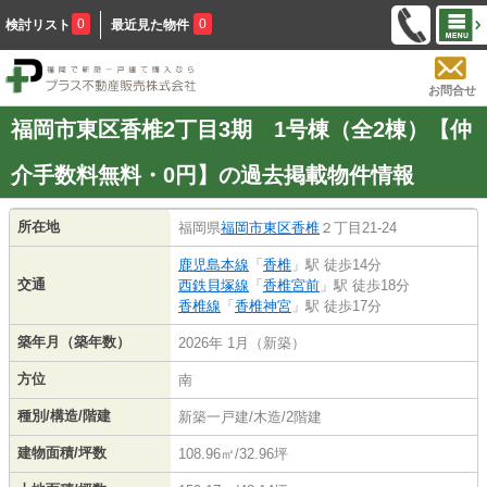
0
0
検討リスト
最近見た物件
お問合せ
福岡市東区香椎2丁目3期 1号棟（全2棟）【仲
介手数料無料・0円】の過去掲載物件情報
所在地
福岡県
福岡市東区
香椎
２丁目21-24
鹿児島本線
「
香椎
」駅 徒歩14分
交通
西鉄貝塚線
「
香椎宮前
」駅 徒歩18分
香椎線
「
香椎神宮
」駅 徒歩17分
築年月（築年数）
2026年 1月（新築）
方位
南
種別/構造/階建
新築一戸建/木造/2階建
建物面積/坪数
108.96㎡/32.96坪