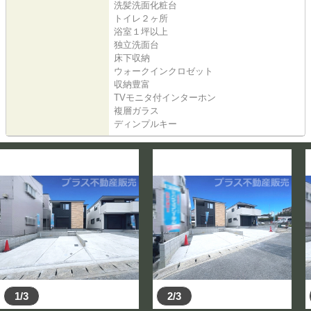
洗髪洗面化粧台
トイレ２ヶ所
浴室１坪以上
独立洗面台
床下収納
ウォークインクロゼット
収納豊富
TVモニタ付インターホン
複層ガラス
ディンプルキー
1/3
2/3